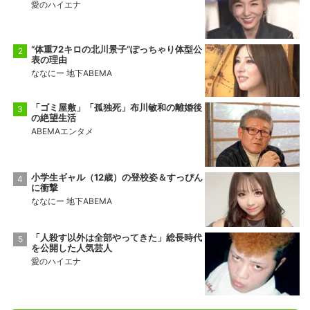
愛のハイエナ
“体重72キロの北川景子”ぽっちゃり体型公
表の理由
ななにー 地下ABEMA
「ゴミ屋敷」「孤独死」布川敏和の離婚後
の絶望生活
ABEMAエンタメ
小学生ギャル（12歳）の登校姿＆すっぴん
に衝撃
ななにー 地下ABEMA
「人殺す以外は全部やってきた」総長時代
を公開した人気芸人
愛のハイエナ