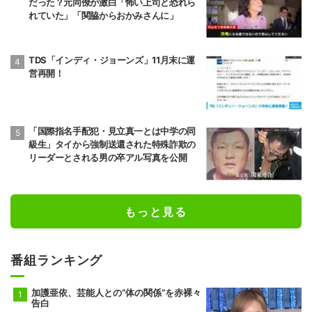
だった？元同僚が激白「怖い上司と恐れら
れていた」「関脇からおかみさんに」
TDS「インディ・ジョーンズ」11月末に運
営再開！
「国際指名手配犯・見立真一とは中学の同
級生」タイから強制送還された特殊詐欺の
リーダーとされる男の卒アル写真を公開
もっと見る
番組ランキング
加護亜依、芸能人との“体の関係”を赤裸々
告白