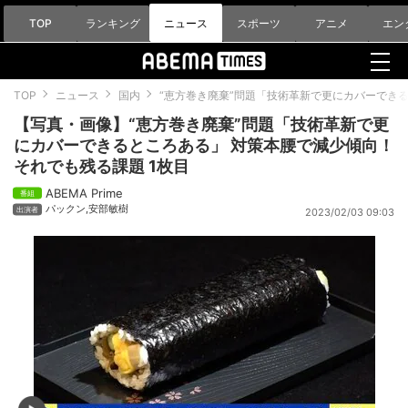
TOP
ランキング
ニュース
スポーツ
アニメ
エン
TOP
ニュース
国内
“恵方巻き廃棄”問題「技術革新で更にカバーできる
【写真・画像】“恵方巻き廃棄”問題「技術革新で更
にカバーできるところある」 対策本腰で減少傾向！
それでも残る課題 1枚目
ABEMA Prime
パックン
,
安部敏樹
2023/02/03 09:03