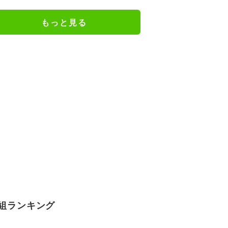
ジメイド姿にツッコミ殺到
もっと見る
組ランキング