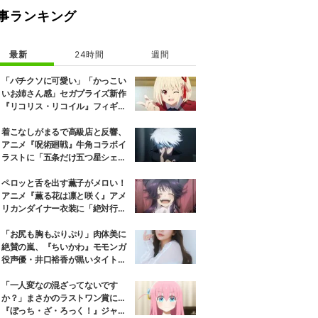
事ランキング
最新
24時間
週間
「バチクソに可愛い」「かっこい
いお姉さん感」セガプライズ新作
『リコリス・リコイル』フィギュ
ア解禁に反響続々
着こなしがまるで高級店と反響、
アニメ『呪術廻戦』牛角コラボイ
ラストに「五条だけ五つ星シェ
フ」
ペロッと舌を出す薫子がメロい！
アニメ『薫る花は凛と咲く』アメ
リカンダイナー衣装に「絶対行き
ます」の声
「お尻も胸もぷりぷり」肉体美に
絶賛の嵐、『ちいかわ』モモンガ
役声優・井口裕香が黒いタイトウ
ェアのトレーニング風景公開
「一人変なの混ざってないです
か？」まさかのラストワン賞に…
『ぼっち・ざ・ろっく！』ジャー