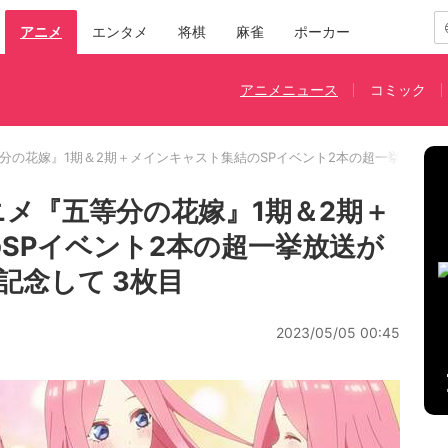
アニメ
エンタメ
将棋
麻雀
ポーカー
アニメニュース
コミック
等分の花嫁』1期＆2期＋メインキャスト集結のSPイベント2本の超一挙放送
ニメ『五等分の花嫁』1期＆2期＋
SPイベント2本の超一挙放送が
記念して 3枚目
2023/05/05 00:45