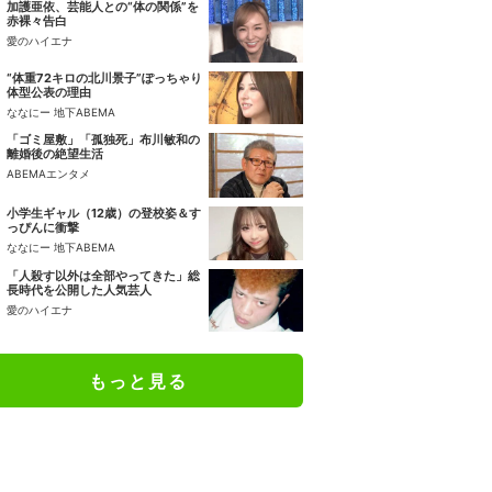
加護亜依、芸能人との“体の関係”を
赤裸々告白
愛のハイエナ
“体重72キロの北川景子”ぽっちゃり
体型公表の理由
ななにー 地下ABEMA
「ゴミ屋敷」「孤独死」布川敏和の
離婚後の絶望生活
ABEMAエンタメ
小学生ギャル（12歳）の登校姿＆す
っぴんに衝撃
ななにー 地下ABEMA
「人殺す以外は全部やってきた」総
長時代を公開した人気芸人
愛のハイエナ
もっと見る