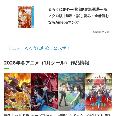
るろうに剣心―明治剣客浪漫譚― モ
ノクロ版 | 無料・試し読み・全巻読む
ならAmebaマンガ
Amebaマンガ
・
アニメ「るろうに剣心」公式サイト
2026年冬アニメ（1月クール） 作品情報
転生したらドラ
カードファイ
綺麗にしてもら
メダリスト 第2