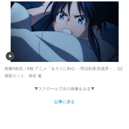
画像6枚目／8枚
アニメ「るろうに剣心 －明治剣客浪漫譚－」1話
場面カット 神谷 薫
▼スクロールで次の画像をみる▼
記事に戻る