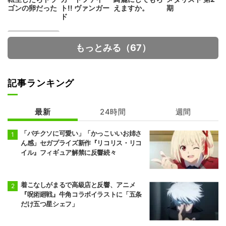
ゴンの卵だった
ト!! ヴァンガー
えますか。
期
ド
もっとみる（67）
記事ランキング
最新
24時間
週間
拷問バイトくん
の日常
「バチクソに可愛い」「かっこいいお姉さ
ん感」セガプライズ新作『リコリス・リコ
イル』フィギュア解禁に反響続々
着こなしがまるで高級店と反響、アニメ
『呪術廻戦』牛角コラボイラストに「五条
だけ五つ星シェフ」