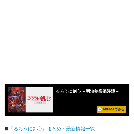
るろうに剣心 －明治剣客浪漫譚－
ABEMAでみる
■
『るろうに剣心』まとめ・最新情報一覧