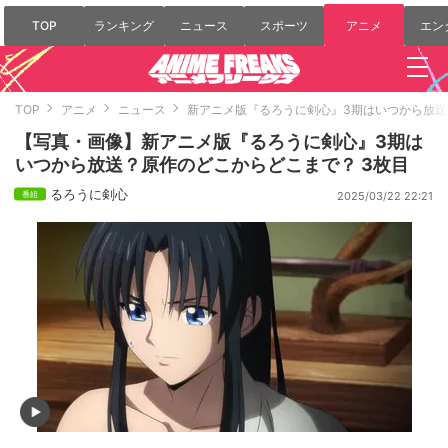
TOP
ランキング
ニュース
スポーツ
アニメ
エン
TOP
アニメ
ニュース
新アニメ版『るろうに剣心』3期はいつから放
【写真・画像】新アニメ版『るろうに剣心』3期は
いつから放送？原作のどこからどこまで？ 3枚目
るろうに剣心
2025/03/22 22:21