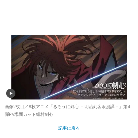
画像2枚目／8枚
アニメ「るろうに剣心 －明治剣客浪漫譚－」第4
弾PV場面カット緋村剣心
記事に戻る