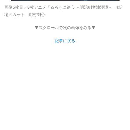
画像5枚目／8枚
アニメ「るろうに剣心 －明治剣客浪漫譚－」1話
場面カット 緋村剣心
▼スクロールで次の画像をみる▼
記事に戻る