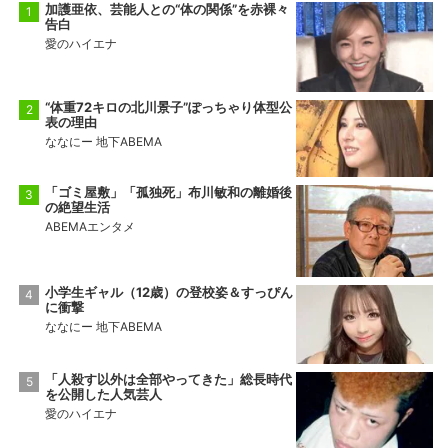
加護亜依、芸能人との“体の関係”を赤裸々
告白
愛のハイエナ
“体重72キロの北川景子”ぽっちゃり体型公
表の理由
ななにー 地下ABEMA
「ゴミ屋敷」「孤独死」布川敏和の離婚後
の絶望生活
ABEMAエンタメ
小学生ギャル（12歳）の登校姿＆すっぴん
に衝撃
ななにー 地下ABEMA
「人殺す以外は全部やってきた」総長時代
を公開した人気芸人
愛のハイエナ