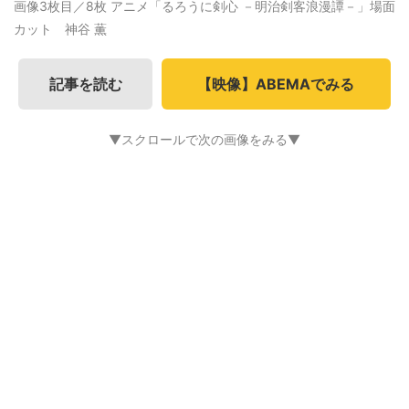
画像3枚目／8枚
アニメ「るろうに剣心 －明治剣客浪漫譚－」場面
カット 神谷 薫
記事を読む
【映像】ABEMAでみる
▼スクロールで次の画像をみる▼