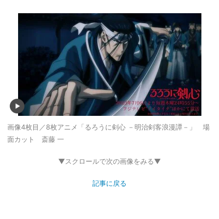
画像4枚目／8枚
アニメ「るろうに剣心 －明治剣客浪漫譚－」 場
面カット 斎藤 一
▼スクロールで次の画像をみる▼
記事に戻る