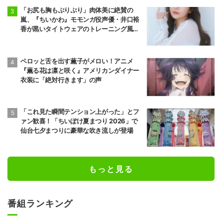
「お尻も胸もぷりぷり」肉体美に絶賛の
嵐、『ちいかわ』モモンガ役声優・井口裕
香が黒いタイトウェアのトレーニング風景
公開
ペロッと舌を出す薫子がメロい！アニメ
『薫る花は凛と咲く』アメリカンダイナー
衣装に「絶対行きます」の声
「これ見た瞬間テンション上がった」とフ
ァン歓喜！「ちいぽけ夏まつり 2026」で
仙台七夕まつりに豪華な吹き流しが登場
もっと見る
番組ランキング