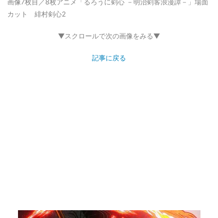
画像7枚目／8枚
アニメ「るろうに剣心 －明治剣客浪漫譚－」場面
カット 緋村剣心2
▼スクロールで次の画像をみる▼
記事に戻る