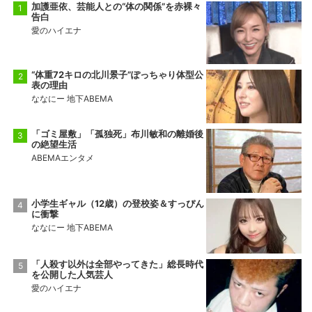
加護亜依、芸能人との“体の関係”を赤裸々
告白
愛のハイエナ
“体重72キロの北川景子”ぽっちゃり体型公
表の理由
ななにー 地下ABEMA
「ゴミ屋敷」「孤独死」布川敏和の離婚後
の絶望生活
ABEMAエンタメ
小学生ギャル（12歳）の登校姿＆すっぴん
に衝撃
ななにー 地下ABEMA
「人殺す以外は全部やってきた」総長時代
を公開した人気芸人
愛のハイエナ