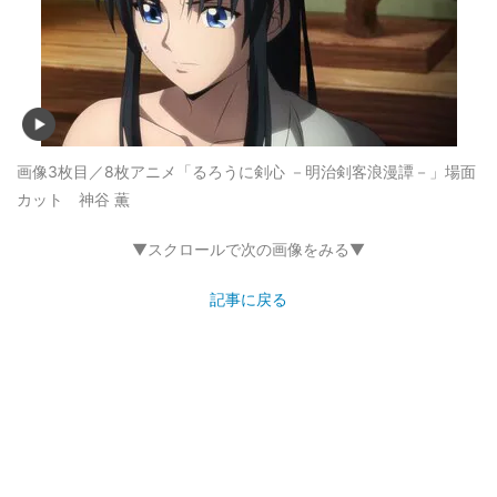
画像3枚目／8枚
アニメ「るろうに剣心 －明治剣客浪漫譚－」場面
カット 神谷 薫
▼スクロールで次の画像をみる▼
記事に戻る