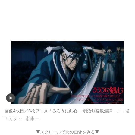
画像4枚目／8枚
アニメ「るろうに剣心 －明治剣客浪漫譚－」 場
面カット 斎藤 一
▼スクロールで次の画像をみる▼