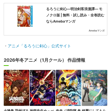
るろうに剣心―明治剣客浪漫譚― モ
ノクロ版 | 無料・試し読み・全巻読む
ならAmebaマンガ
Amebaマンガ
・
アニメ「るろうに剣心」公式サイト
2026年冬アニメ（1月クール） 作品情報
火喰鳥 羽州ぼろ
地獄先生ぬ～べ
炎炎ノ消防隊 参
綺麗にしてもら