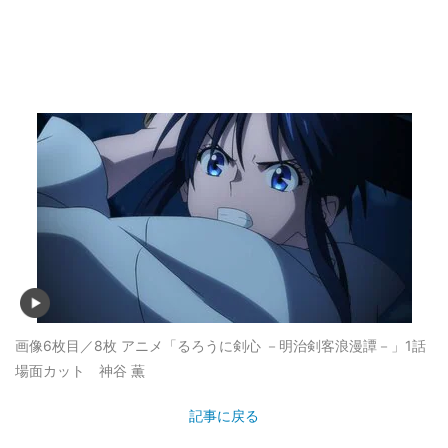
画像6枚目／8枚
アニメ「るろうに剣心 －明治剣客浪漫譚－」1話
場面カット 神谷 薫
記事に戻る