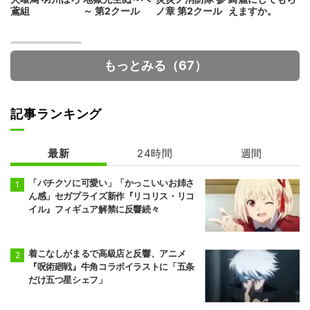
鳶組
～ 第2クール
ノ章 第2クール
えますか。
もっとみる（67）
記事ランキング
最新
24時間
週間
花ざかりの君た
ちへ
「バチクソに可愛い」「かっこいいお姉さ
ん感」セガプライズ新作『リコリス・リコ
イル』フィギュア解禁に反響続々
着こなしがまるで高級店と反響、アニメ
『呪術廻戦』牛角コラボイラストに「五条
だけ五つ星シェフ」