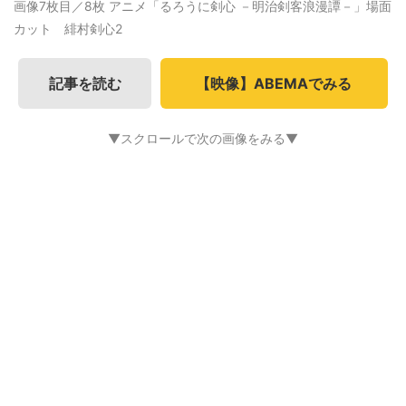
画像7枚目／8枚
アニメ「るろうに剣心 －明治剣客浪漫譚－」場面
カット 緋村剣心2
記事を読む
【映像】ABEMAでみる
▼スクロールで次の画像をみる▼