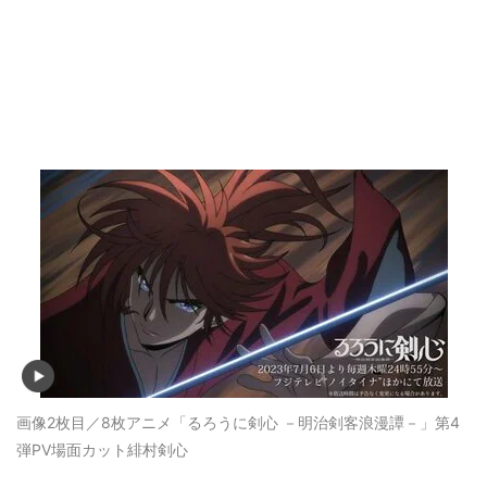
画像2枚目／8枚
アニメ「るろうに剣心 －明治剣客浪漫譚－」第4
弾PV場面カット緋村剣心