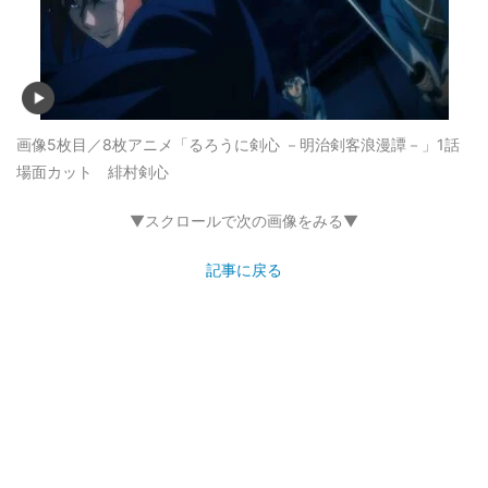
画像5枚目／8枚
アニメ「るろうに剣心 －明治剣客浪漫譚－」1話
場面カット 緋村剣心
▼スクロールで次の画像をみる▼
記事に戻る