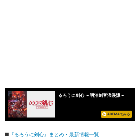
るろうに剣心 －明治剣客浪漫譚－
ABEMAでみる
■
『るろうに剣心』まとめ・最新情報一覧