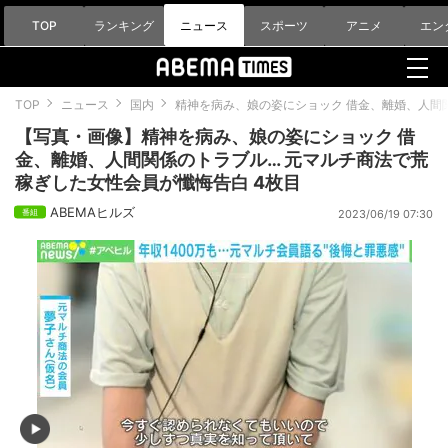
TOP
ランキング
ニュース
スポーツ
アニメ
エン
TOP
ニュース
国内
精神を病み、娘の姿にショック 借金、離婚、人間
【写真・画像】精神を病み、娘の姿にショック 借
金、離婚、人間関係のトラブル… 元マルチ商法で荒
稼ぎした女性会員が懺悔告白 4枚目
ABEMAヒルズ
2023/06/19 07:30