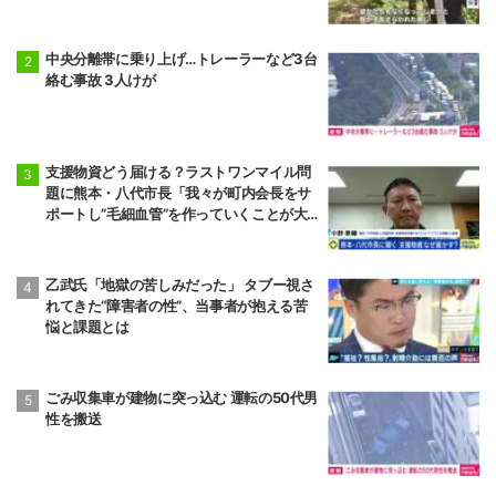
た“助け合いの輪”
中央分離帯に乗り上げ…トレーラーなど3台
絡む事故 3人けが
支援物資どう届ける？ラストワンマイル問
題に熊本・八代市長「我々が町内会長をサ
ポートし”毛細血管”を作っていくことが大
事」「動ける若者も一緒になって支援して
いくのが一番現実的だ」
乙武氏「地獄の苦しみだった」 タブー視さ
れてきた“障害者の性”、当事者が抱える苦
悩と課題とは
ごみ収集車が建物に突っ込む 運転の50代男
性を搬送