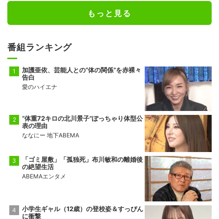
もっと見る
番組ランキング
加護亜依、芸能人との“体の関係”を赤裸々
告白
愛のハイエナ
“体重72キロの北川景子”ぽっちゃり体型公
表の理由
ななにー 地下ABEMA
「ゴミ屋敷」「孤独死」布川敏和の離婚後
の絶望生活
ABEMAエンタメ
小学生ギャル（12歳）の登校姿＆すっぴん
に衝撃