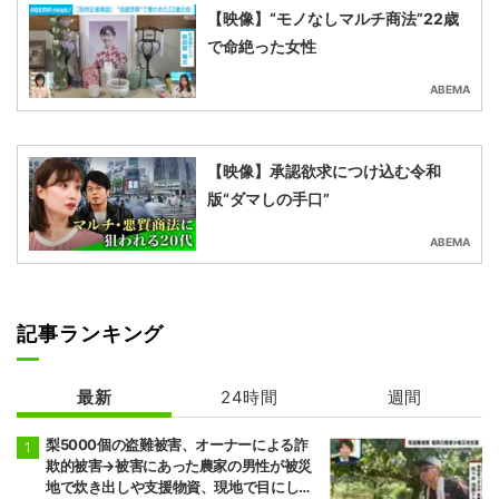
【映像】“モノなしマルチ商法”22歳
で命絶った女性
ABEMA
【映像】承認欲求につけ込む令和
版“ダマしの手口”
ABEMA
記事ランキング
最新
24時間
週間
梨5000個の盗難被害、オーナーによる詐
欺的被害→被害にあった農家の男性が被災
地で炊き出しや支援物資、現地で目にし