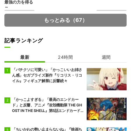
最強の力を得る
～
もっとみる（67）
記事ランキング
最新
24時間
週間
カヤちゃんはコ
魔王の娘は優し
ワくない
すぎる!!
「バチクソに可愛い」「かっこいいお姉さ
ん感」セガプライズ新作『リコリス・リコ
イル』フィギュア解禁に反響続々
「かっこよすぎる」「最高のエンドカー
ド」と反響、アニメ『攻殻機動隊 THE GH
OST IN THE SHELL』第5話エンドカード公
開
「ちいかわの勢い止まらないね」『映画ち