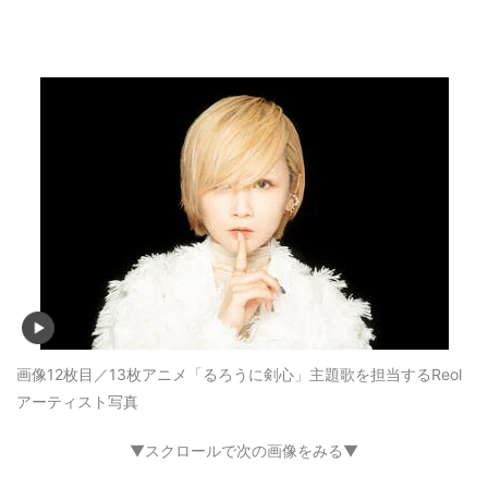
画像12枚目／13枚
アニメ「るろうに剣心」主題歌を担当するReol
アーティスト写真
▼スクロールで次の画像をみる▼