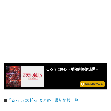
るろうに剣心 －明治剣客浪漫譚－
ABEMAでみる
■
『るろうに剣心』まとめ・最新情報一覧