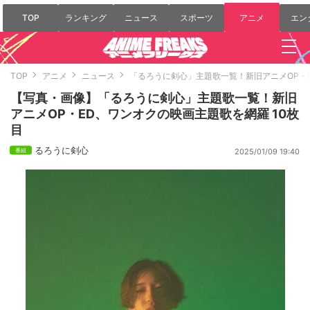
TOP
ランキング
ニュース
スポーツ
アニメ
エン
TOP
アニメ
ニュース
「るろうに剣心」主題歌一覧！新旧アニメOP・
【写真・画像】「るろうに剣心」主題歌一覧！新旧
アニメOP・ED、ワンオクの映画主題歌を網羅 10枚
目
るろうに剣心
2025/01/09 19:40