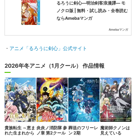
るろうに剣心―明治剣客浪漫譚― モ
ノクロ版 | 無料・試し読み・全巻読む
ならAmebaマンガ
Amebaマンガ
・
アニメ「るろうに剣心」公式サイト
2026年冬アニメ（1月クール） 作品情報
貴族転生 ～恵ま
炎炎ノ消防隊 参
葬送のフリーレ
魔術師クノンは
れた生まれから
ノ章 第2クール
ン 2期
見えている