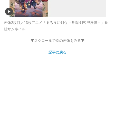
画像2枚目／13枚
アニメ「るろうに剣心 －明治剣客浪漫譚－」番
組サムネイル
▼スクロールで次の画像をみる▼
記事に戻る