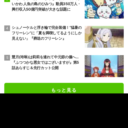
いかわ 人魚の島のひみつ』動員350万人・
興行収入50億円突破が大きな話題に
シュノーケルと浮き輪で完全装備！“猛暑の
フリーレン”に「夏を満喫してるようにしか
見えない」『葬送のフリーレン』
慧月(玲琳)は莉莉を連れて中元節の儀へ…
『ふつつかな悪女ではございますが』第5
話あらすじ＆先行カット公開
もっと見る
番組ランキング
加護亜依、芸能人との“体の関係”を赤裸々
告白