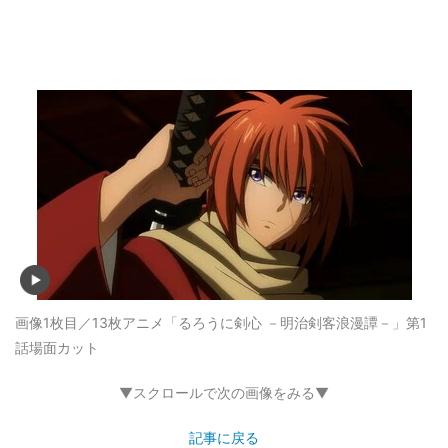
画像1枚目／13枚
アニメ「るろうに剣心 －明治剣客浪漫譚－」第1
話場面カット
▼スクロールで次の画像をみる▼
記事に戻る