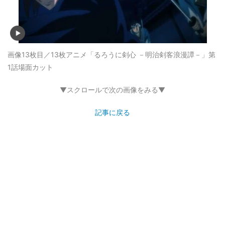
画像13枚目／13枚
アニメ「るろうに剣心 －明治剣客浪漫譚－」第
1話場面カット
▼スクロールで次の画像をみる▼
記事に戻る