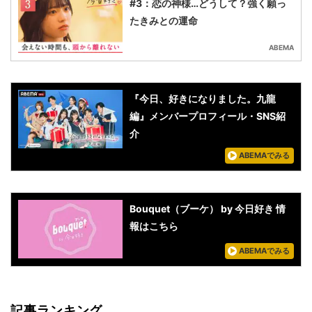
#3：恋の神様…どうして？強く願っ
たきみとの運命
ABEMA
『今日、好きになりました。九龍
編』メンバープロフィール・SNS紹
介
ABEMAでみる
Bouquet（ブーケ） by 今日好き 情
報はこちら
ABEMAでみる
記事ランキング