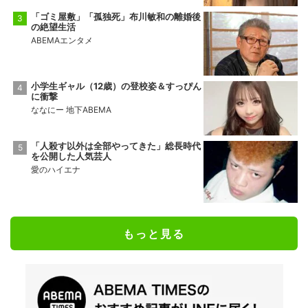
「ゴミ屋敷」「孤独死」布川敏和の離婚後
の絶望生活
ABEMAエンタメ
小学生ギャル（12歳）の登校姿＆すっぴん
に衝撃
ななにー 地下ABEMA
「人殺す以外は全部やってきた」総長時代
を公開した人気芸人
愛のハイエナ
もっと見る