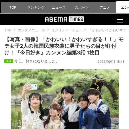
TOP
ランキング
ニュース
スポーツ
アニメ
エン
TOP
エンタメニュース
リアリティーショー
「かわいい！かわいすぎ
【写真・画像】「かわいい！かわいすぎる！！」モ
テ女子2人の韓国民族衣装に男子たちの目が釘付
け！『今日好き』カンヌン編第3話 1枚目
今日、好きになりました。
2023/09/13 15:45