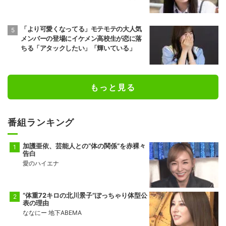
『今日好き』プサン編第1話
「より可愛くなってる」モテモテの大人気
メンバーの登場にイケメン高校生が恋に落
ちる「アタックしたい」「輝いている」
もっと見る
番組ランキング
加護亜依、芸能人との“体の関係”を赤裸々
告白
愛のハイエナ
“体重72キロの北川景子”ぽっちゃり体型公
表の理由
ななにー 地下ABEMA