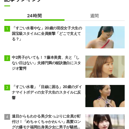
24時間
週間
「すごい水着やな」20歳の現役女子大生の
国宝級スタイルに全員衝撃「どこで支えて
る？」
中2男子がいても！？藤本美貴、夫と「し
ない日はない」夫婦円満の秘訣激白にスタ
ジオ驚愕
「すごい水着」「目線に困る」20歳のダイ
ナマイトボディの女子大生のスタイルに反
響
遠目からもわかる美少女っぷりに全員が釘
付け！「めちゃくちゃかわいい」黒髪ロン
グの爆モテ福岡出身美少女に男子が騒然