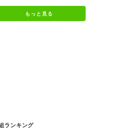
ジメイド姿にツッコミ殺到
もっと見る
組ランキング