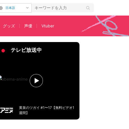
日本語
グッズ
声優
Vtuber
キュン【声優と夜あそび】
テレビ放送中
黄泉のツガイ #1〜17【無料ビデオ1
週間】