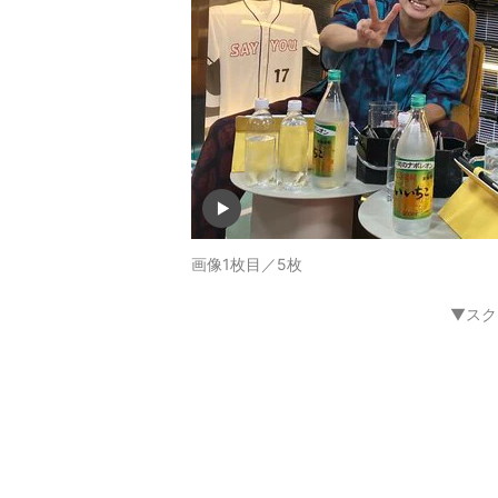
画像1枚目／5枚
▼スク