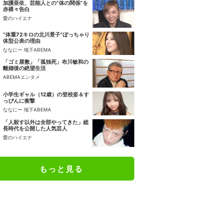
加護亜依、芸能人との“体の関係”を
赤裸々告白
愛のハイエナ
“体重72キロの北川景子”ぽっちゃり
体型公表の理由
ななにー 地下ABEMA
「ゴミ屋敷」「孤独死」布川敏和の
離婚後の絶望生活
ABEMAエンタメ
小学生ギャル（12歳）の登校姿＆す
っぴんに衝撃
ななにー 地下ABEMA
「人殺す以外は全部やってきた」総
長時代を公開した人気芸人
愛のハイエナ
もっと見る