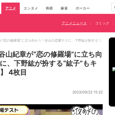
アニメ
エンタメ
将棋
麻雀
ポーカー
アニメニュース
コミック
が“恋の修羅場”に立ち向かう！谷山の恋愛テクに、下野紘が扮する“紘子”も
谷山紀章が“恋の修羅場”に立ち向
に、下野紘が扮する“紘子”もキ
】 4枚目
2023/09/22 15:22