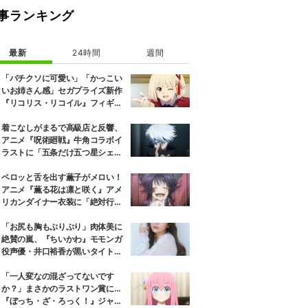
事ランキング
最新
24時間
週間
「バチクソに可愛い」「かっこい
いお姉さん感」セガプライズ新作
『リコリス・リコイル』フィギュ
ア解禁に反響続々
着こなしがまるで高級店と反響、
アニメ『呪術廻戦』牛角コラボイ
ラストに「五条だけ五つ星シェ
フ」
ペロッと舌を出す薫子がメロい！
アニメ『薫る花は凛と咲く』アメ
リカンダイナー衣装に「絶対行き
ます」の声
「お尻も胸もぷりぷり」肉体美に
絶賛の嵐、『ちいかわ』モモンガ
役声優・井口裕香が黒いタイトウ
ェアのトレーニング風景公開
「一人変なの混ざってないです
か？」まさかのラストワン賞に…
『ぼっち・ざ・ろっく！』ジャー