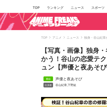
TOP
ランキング
ニュース
スポーツ
TOP
アニメ
ニュース
独身・谷山紀章
【写真・画像】独身・
かう！谷山の恋愛テク
ュン【声優と夜あそび
声優と夜あそび
谷山紀章
下野紘
,