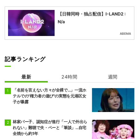
【日韓同時・独占配信】I-LAND2 :
N/a
ABEMA
記事ランキング
最新
24時間
週間
「名前を言えない方々が全裸で…」一流ホ
テルでの"権力者の遊び"の実態を元港区女
子が暴露
林家パー子、認知症が進行「一人で外出ら
れない」難聴で夫・ペーと「筆談」…自宅
全焼から約1年