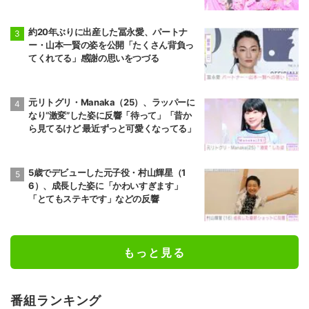
約20年ぶりに出産した冨永愛、パートナ
ー・山本一賢の姿を公開「たくさん背負っ
てくれてる」感謝の思いをつづる
元リトグリ・Manaka（25）、ラッパーに
なり“激変”した姿に反響「待って」「昔か
ら見てるけど 最近ずっと可愛くなってる」
5歳でデビューした元子役・村山輝星（1
6）、成長した姿に「かわいすぎます」
「とてもステキです」などの反響
もっと見る
番組ランキング