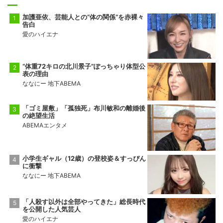
加護亜依、芸能人との“体の関係”を赤裸々
告白
愛のハイエナ
“体重72キロの北川景子”ぽっちゃり体型公
表の理由
ななにー 地下ABEMA
「ゴミ屋敷」「孤独死」布川敏和の離婚後
の絶望生活
ABEMAエンタメ
小学生ギャル（12歳）の登校姿＆すっぴん
に衝撃
ななにー 地下ABEMA
「人殺す以外は全部やってきた」総長時代
を公開した人気芸人
愛のハイエナ