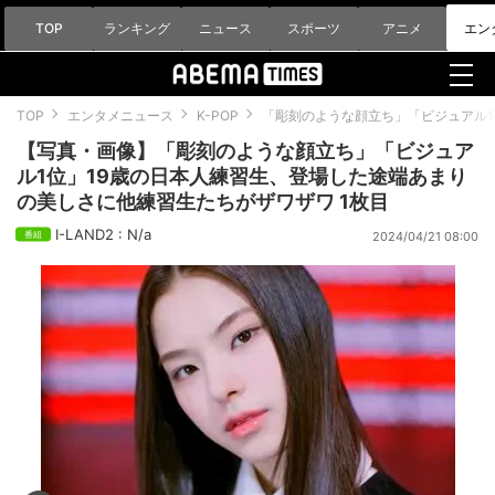
TOP
ランキング
ニュース
スポーツ
アニメ
エン
TOP
エンタメニュース
K-POP
「彫刻のような顔立ち」「ビジュアル1
【写真・画像】「彫刻のような顔立ち」「ビジュア
ル1位」19歳の日本人練習生、登場した途端あまり
の美しさに他練習生たちがザワザワ 1枚目
I-LAND2 : N/a
2024/04/21 08:00