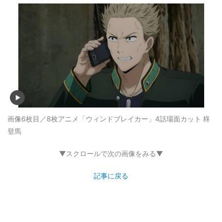
画像6枚目／8枚
アニメ「ウィンドブレイカー」4話場面カット 柊
登馬
▼スクロールで次の画像をみる▼
記事に戻る