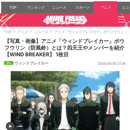
TOP
ランキング
ニュース
スポーツ
アニメ
エン
TOP
アニメ
ニュース
アニメ「ウィンドブレイカー」ボウフウリン（防風
【写真・画像】アニメ「ウィンドブレイカー」ボウ
フウリン（防風鈴）とは？四天王やメンバーを紹介
【WIND BREAKER】 1枚目
ウィンドブレイカー
2025/05/30 21:26