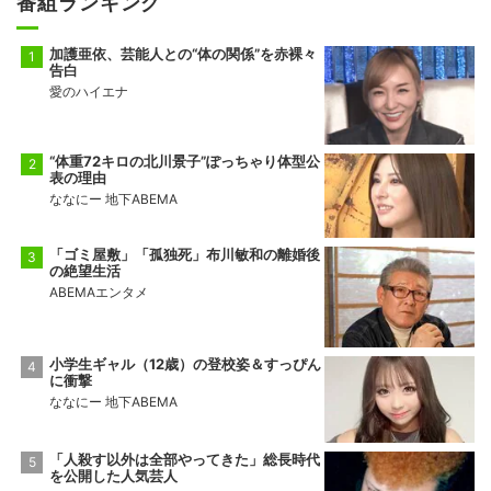
番組ランキング
加護亜依、芸能人との“体の関係”を赤裸々
告白
愛のハイエナ
“体重72キロの北川景子”ぽっちゃり体型公
表の理由
ななにー 地下ABEMA
「ゴミ屋敷」「孤独死」布川敏和の離婚後
の絶望生活
ABEMAエンタメ
小学生ギャル（12歳）の登校姿＆すっぴん
に衝撃
ななにー 地下ABEMA
「人殺す以外は全部やってきた」総長時代
を公開した人気芸人