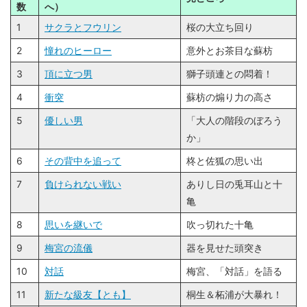
数
へ）
1
サクラとフウリン
桜の大立ち回り
2
憧れのヒーロー
意外とお茶目な蘇枋
3
頂に⽴つ男
獅子頭連との悶着！
4
衝突
蘇枋の煽り力の高さ
5
優しい男
「大人の階段のぼろう
か」
6
その背中を追って
柊と佐狐の思い出
7
負けられない戦い
ありし日の兎耳山と十
亀
8
思いを継いで
吹っ切れた十亀
9
梅宮の流儀
器を見せた頭突き
10
対話
梅宮、「対話」を語る
11
新たな級友【とも】
桐生＆柘浦が大暴れ！