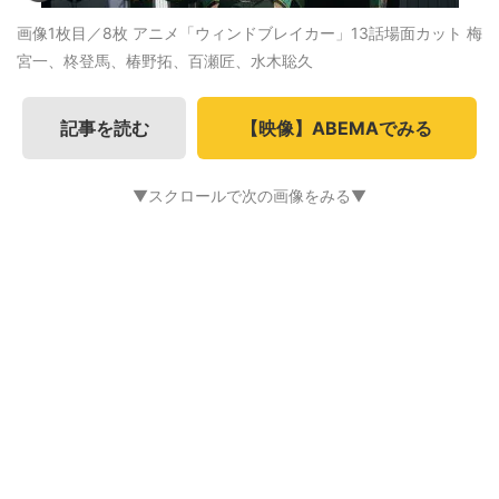
画像1枚目／8枚
アニメ「ウィンドブレイカー」13話場面カット 梅
宮一、柊登馬、椿野拓、百瀬匠、水木聡久
記事を読む
【映像】ABEMAでみる
▼スクロールで次の画像をみる▼