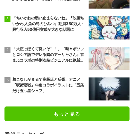
「ちいかわの勢い止まらないね」『映画ち
いかわ 人魚の島のひみつ』動員350万人・
興行収入50億円突破が大きな話題に
「大正っぽくて良いぞ！！」『時々ボソッ
とロシア語でデレる隣のアーリャさん』京
まふコラボの特別衣装ビジュアルに絶賛の
声
着こなしがまるで高級店と反響、アニメ
『呪術廻戦』牛角コラボイラストに「五条
だけ五つ星シェフ」
もっと見る