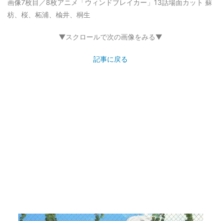
画像7枚目／8枚
アニメ「ウィンドブレイカー」13話場面カット 蘇
枋、桜、柘浦、楡井、桐生
▼スクロールで次の画像をみる▼
記事に戻る