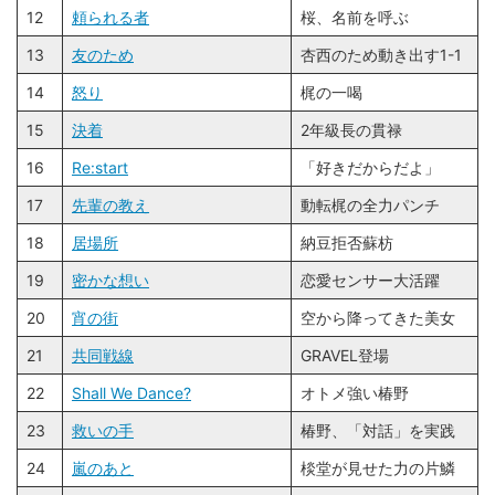
12
頼られる者
桜、名前を呼ぶ
13
友のため
杏西のため動き出す1-1
14
怒り
梶の一喝
15
決着
2年級長の貫禄
16
Re:start
「好きだからだよ」
17
先輩の教え
動転梶の全力パンチ
18
居場所
納豆拒否蘇枋
19
密かな想い
恋愛センサー大活躍
20
宵の街
空から降ってきた美女
21
共同戦線
GRAVEL登場
22
Shall We Dance?
オトメ強い椿野
23
救いの手
椿野、「対話」を実践
24
嵐のあと
棪堂が見せた力の片鱗