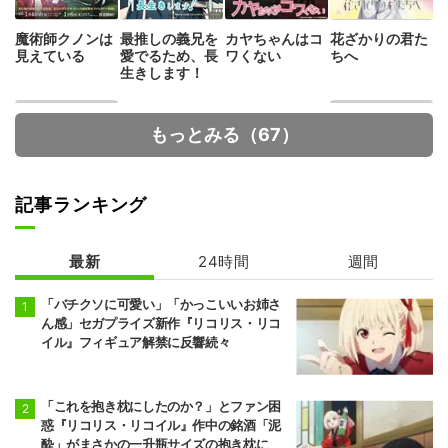
魔術師クノンは
最推しの義兄を
カヤちゃんはコ
花ざかりの君た
見えている
愛でるため、長
ワくない
ちへ
生きします！
もっとみる（67）
記事ランキング
最新
24時間
週間
ハイスクール！
ヴィジランテ -
奇面組
僕のヒーローア
カデミア ILLEG
「バチクソに可愛い」「かっこいいお姉さ
ALS- 第2期
ん感」セガプライズ新作『リコリス・リコ
イル』フィギュア解禁に反響続々
「これを抱き枕にしたのか？」とファン困
惑『リコリス・リコイル』作中の銘酒「泥
酔」がまさかの一升瓶サイズの抱き枕に