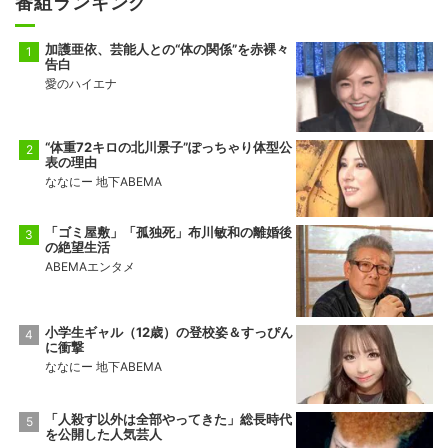
番組ランキング
加護亜依、芸能人との“体の関係”を赤裸々
告白
愛のハイエナ
“体重72キロの北川景子”ぽっちゃり体型公
表の理由
ななにー 地下ABEMA
「ゴミ屋敷」「孤独死」布川敏和の離婚後
の絶望生活
ABEMAエンタメ
小学生ギャル（12歳）の登校姿＆すっぴん
に衝撃
ななにー 地下ABEMA
「人殺す以外は全部やってきた」総長時代
を公開した人気芸人