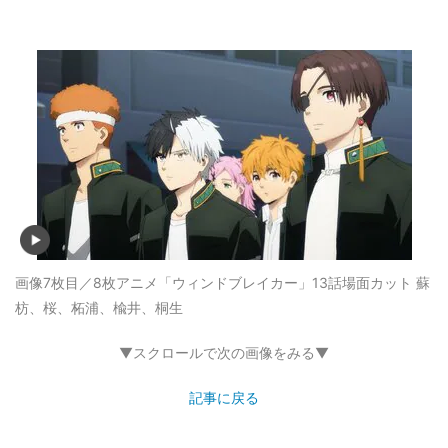
画像7枚目／8枚
アニメ「ウィンドブレイカー」13話場面カット 蘇
枋、桜、柘浦、楡井、桐生
▼スクロールで次の画像をみる▼
記事に戻る