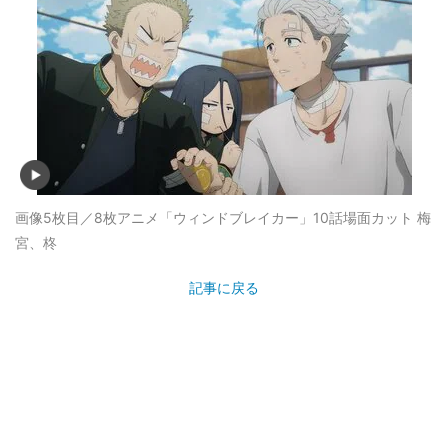
画像5枚目／8枚
アニメ「ウィンドブレイカー」10話場面カット 梅
宮、柊
記事に戻る