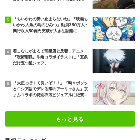
「ちいかわの勢い止まらないね」『映画ち
いかわ 人魚の島のひみつ』動員350万人・
興行収入50億円突破が大きな話題に
着こなしがまるで高級店と反響、アニメ
『呪術廻戦』牛角コラボイラストに「五条
だけ五つ星シェフ」
「大正っぽくて良いぞ！！」『時々ボソッ
とロシア語でデレる隣のアーリャさん』京
まふコラボの特別衣装ビジュアルに絶賛の
声
もっと見る