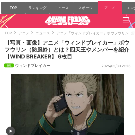
TOP
ランキング
ニュース
スポーツ
アニメ
エン
TOP
アニメ
ニュース
アニメ「ウィンドブレイカー」ボウフウリン（防風
【写真・画像】アニメ「ウィンドブレイカー」ボウ
フウリン（防風鈴）とは？四天王やメンバーを紹介
【WIND BREAKER】 6枚目
ウィンドブレイカー
2025/05/30 21:26