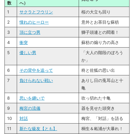
数
へ）
1
サクラとフウリン
桜の大立ち回り
2
憧れのヒーロー
意外とお茶目な蘇枋
3
頂に⽴つ男
獅子頭連との悶着！
4
衝突
蘇枋の煽り力の高さ
5
優しい男
「大人の階段のぼろう
か」
6
その背中を追って
柊と佐狐の思い出
7
負けられない戦い
ありし日の兎耳山と十
亀
8
思いを継いで
吹っ切れた十亀
9
梅宮の流儀
器を見せた頭突き
10
対話
梅宮、「対話」を語る
11
新たな級友【とも】
桐生＆柘浦が大暴れ！