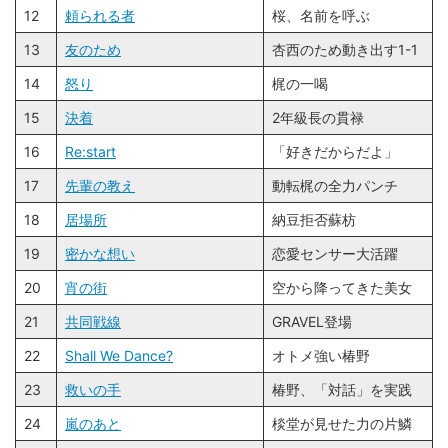
12
頼られる者
桜、名前を呼ぶ
13
友のため
杏西のため動き出す1-1
14
怒り
梶の一喝
15
決着
2年級長の貫禄
16
Re:start
「好きだからだよ」
17
先輩の教え
動転梶の全力パンチ
18
居場所
納豆拒否蘇枋
19
密かな想い
恋愛センサー大活躍
20
宵の街
空から降ってきた美女
21
共同戦線
GRAVEL登場
22
Shall We Dance?
オトメ強い椿野
23
救いの手
椿野、「対話」を実践
24
嵐のあと
棪堂が見せた力の片鱗