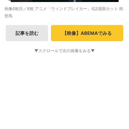
画像6枚目／8枚
アニメ「ウィンドブレイカー」4話場面カット 柊
登馬
記事を読む
【映像】ABEMAでみる
▼スクロールで次の画像をみる▼