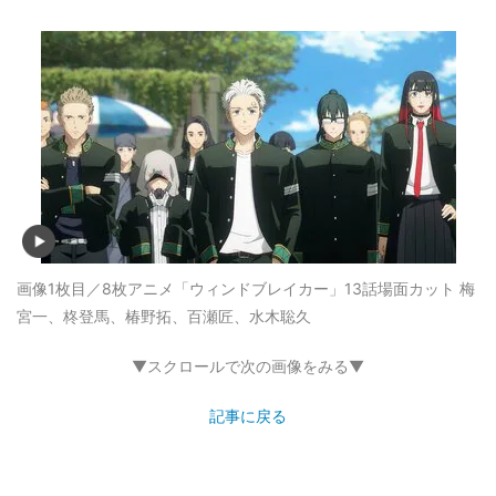
画像1枚目／8枚
アニメ「ウィンドブレイカー」13話場面カット 梅
宮一、柊登馬、椿野拓、百瀬匠、水木聡久
▼スクロールで次の画像をみる▼
記事に戻る