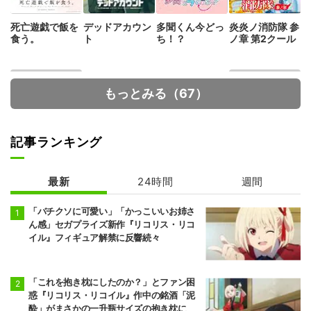
死亡遊戯で飯を
デッドアカウン
多聞くん今どっ
炎炎ノ消防隊 参
食う。
ト
ち！？
ノ章 第2クール
もっとみる（67）
記事ランキング
最新
24時間
週間
正反対な君と僕
地獄楽 第2期
「バチクソに可愛い」「かっこいいお姉さ
ん感」セガプライズ新作『リコリス・リコ
イル』フィギュア解禁に反響続々
「これを抱き枕にしたのか？」とファン困
惑『リコリス・リコイル』作中の銘酒「泥
酔」がまさかの一升瓶サイズの抱き枕に