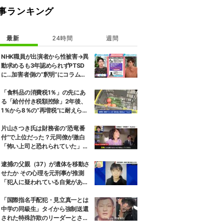
事ランキング
最新
24時間
週間
NHK職員が出演者から性被害→異
動求めるも3年認められずPTSD
に…加害者側の“釈明”にコラムニ
スト「納得がいかない」一方で組
織体制の問題点も指摘
「食料品の消費税1％」の先にあ
る「給付付き税額控除」2年後、
1％から8％の“再増税”に耐えられ
るのか 自民議員「増税分を上回る
形で中低所得層をカバーする」
片山さつき氏は財務省の“恐竜番
付”で上位だった？元同僚が激白
「怖い上司と恐れられていた」
「関脇からおかみさんに」
逮捕の父親（37）が遺体を移動さ
せたか その心理を元刑事が推測
「犯人に疑われている自覚があっ
た」 京都男児遺棄事件
「国際指名手配犯・見立真一とは
中学の同級生」タイから強制送還
された特殊詐欺のリーダーとされ