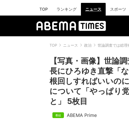
TOP
ランキング
ニュース
スポーツ
TOP
ニュース
政治
世論調査では総理
【写真・画像】世論調査
長にひろゆき直撃「
根回しすればいいのに
について「やっぱり
と」 5枚目
ABEMA Prime