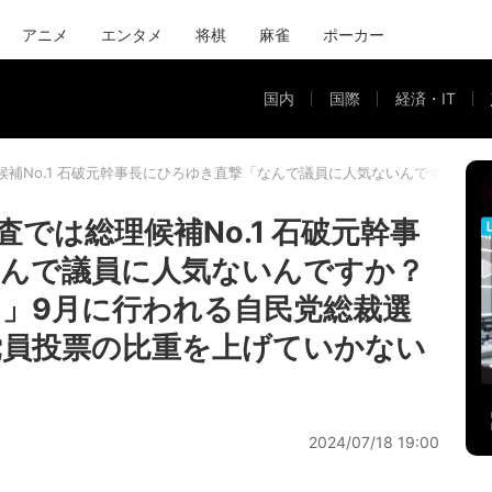
アニメ
エンタメ
将棋
麻雀
ポーカー
国内
国際
経済・IT
候補No.1 石破元幹事長にひろゆき直撃「なんで議員に人気ないんですか？
では総理候補No.1 石破元幹事
なんで議員に人気ないんですか？
」9月に行われる自民党総裁選
党員投票の比重を上げていかない
2024/07/18 19:00