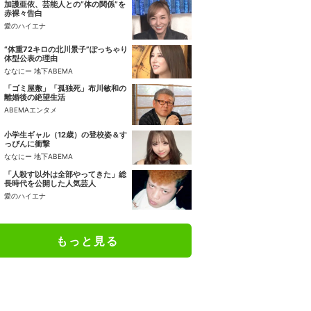
加護亜依、芸能人との“体の関係”を
赤裸々告白
愛のハイエナ
“体重72キロの北川景子”ぽっちゃり
体型公表の理由
ななにー 地下ABEMA
「ゴミ屋敷」「孤独死」布川敏和の
離婚後の絶望生活
ABEMAエンタメ
小学生ギャル（12歳）の登校姿＆す
っぴんに衝撃
ななにー 地下ABEMA
「人殺す以外は全部やってきた」総
長時代を公開した人気芸人
愛のハイエナ
もっと見る