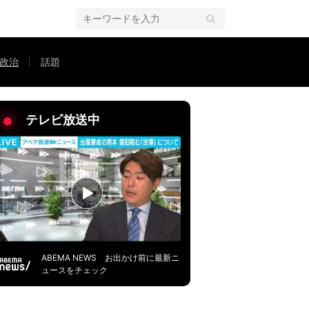
政治
話題
根回しすればいいのに」9月に行われる自民党総裁選について「やっぱり党員
テレビ放送中
ABEMA NEWS お出かけ前に最新ニ
ュースをチェック