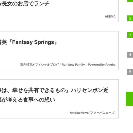
る長女のお店でランチ
ABEMA
『Fantasy Springs』
薬丸裕英オフィシャルブログ「Rainbow Family」Powered by Ameba
事は、幸せを共有できるもの』ハリセンボン近
菜が考える食事への想い
Ameba News [アメーバニュース]