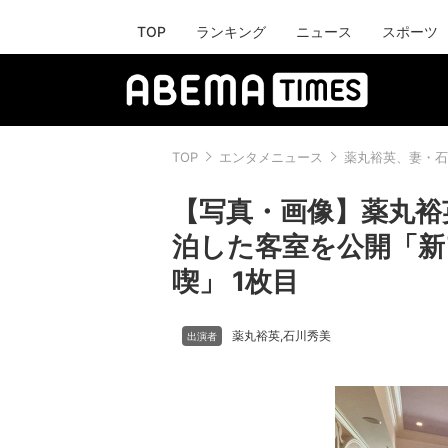
TOP
ランキング
ニュース
スポーツ
TOP
エンタメニュース
薬丸裕英、妻・石
【写真・画像】薬丸裕
泊した客室を公開「新
喫」 1枚目
薬丸裕英
石川秀美
,