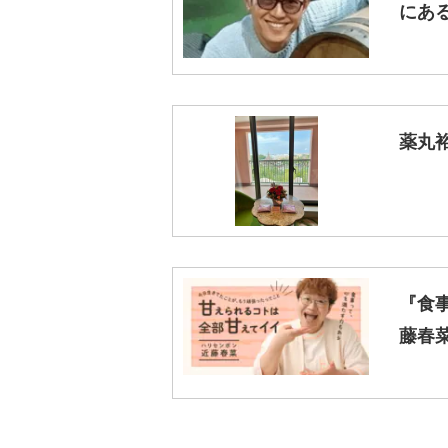
にあ
薬丸裕英
『食
藤春