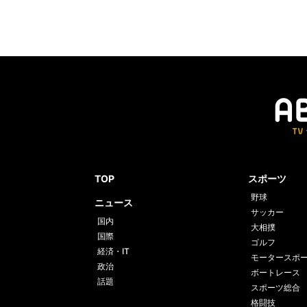
TOP
スポーツ
野球
ニュース
サッカー
国内
大相撲
国際
ゴルフ
経済・IT
モータースポ
政治
ボートレース
話題
スポーツ総合
格闘技