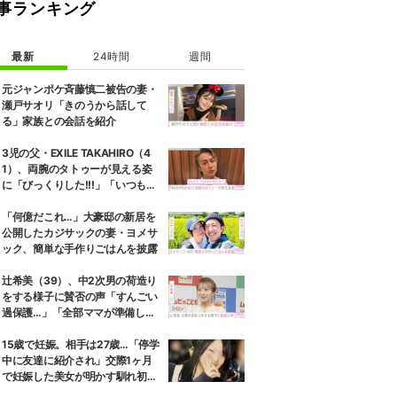
事ランキング
最新
24時間
週間
元ジャンポケ斉藤慎二被告の妻・
瀬戸サオリ「きのうから話して
る」家族との会話を紹介
3児の父・EXILE TAKAHIRO（4
1）、両腕のタトゥーが見える姿
に「びっくりした!!!」「いつもと
また違ったTAKAHIROさん」など
の反響
「何億だこれ…」大豪邸の新居を
公開したカジサックの妻・ヨメサ
ック、簡単な手作りごはんを披露
辻希美（39）、中2次男の荷造り
をする様子に賛否の声「すんごい
過保護…」「全部ママが準備して
くれるんだ」
15歳で妊娠。相手は27歳…「停学
中に友達に紹介され」交際1ヶ月
で妊娠した美女が明かす馴れ初め
に「だいぶ危ねーよ！」小森純も