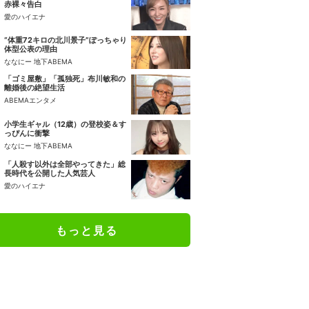
赤裸々告白
愛のハイエナ
“体重72キロの北川景子”ぽっちゃり
体型公表の理由
ななにー 地下ABEMA
「ゴミ屋敷」「孤独死」布川敏和の
離婚後の絶望生活
ABEMAエンタメ
小学生ギャル（12歳）の登校姿＆す
っぴんに衝撃
ななにー 地下ABEMA
「人殺す以外は全部やってきた」総
長時代を公開した人気芸人
愛のハイエナ
もっと見る