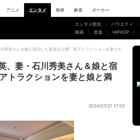
アニメ
エンタメ
将棋
麻雀
ポーカー
エンタメ総合
バラエティ
映画
音楽
HIPHOP
川秀美さん＆娘と宿泊した客室を公開「新アトラクションを妻と娘と満喫」
英、妻・石川秀美さん＆娘と宿
アトラクションを妻と娘と満
2024/07/21 17:05