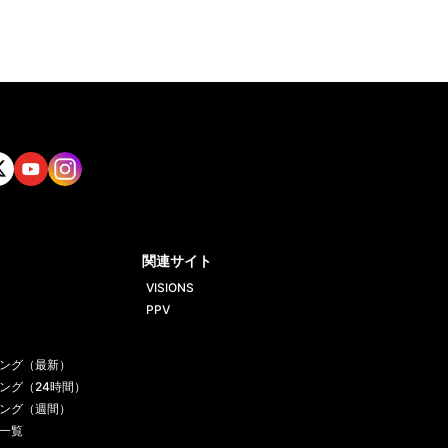
tt
Yout
Insta
ube
gram
関連サイト
VISIONS
PPV
ング（最新）
ング（24時間）
ング（週間）
一覧