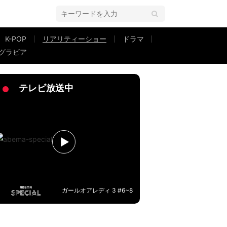
K-POP
リアリティーショー
ドラマ
グラビア
今負けても最後に成立できれば勝ち」強気な姿勢崩さず『今日好き』夏休み編2
テレビ放送中
ガールオアレディ 3 #6~8