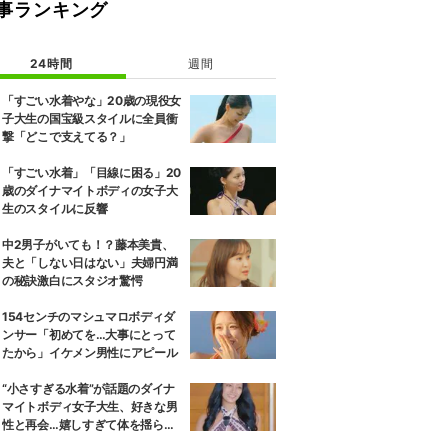
事ランキング
24時間
週間
「すごい水着やな」20歳の現役女
子大生の国宝級スタイルに全員衝
撃「どこで支えてる？」
「すごい水着」「目線に困る」20
歳のダイナマイトボディの女子大
生のスタイルに反響
中2男子がいても！？藤本美貴、
夫と「しない日はない」夫婦円満
の秘訣激白にスタジオ驚愕
154センチのマシュマロボディダ
ンサー「初めてを…大事にとって
たから」イケメン男性にアピール
“小さすぎる水着”が話題のダイナ
マイトボディ女子大生、好きな男
性と再会…嬉しすぎて体を揺らし
ながら小走り！