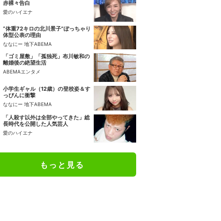
赤裸々告白
愛のハイエナ
“体重72キロの北川景子”ぽっちゃり
体型公表の理由
ななにー 地下ABEMA
「ゴミ屋敷」「孤独死」布川敏和の
離婚後の絶望生活
ABEMAエンタメ
小学生ギャル（12歳）の登校姿＆す
っぴんに衝撃
ななにー 地下ABEMA
「人殺す以外は全部やってきた」総
長時代を公開した人気芸人
愛のハイエナ
もっと見る