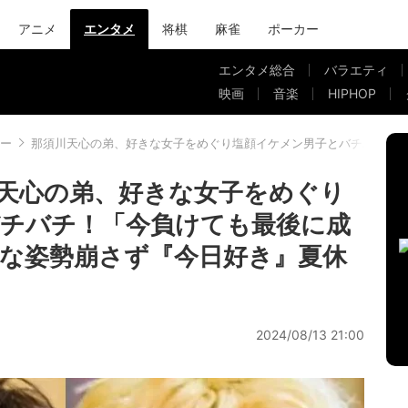
アニメ
エンタメ
将棋
麻雀
ポーカー
エンタメ総合
バラエティ
映画
音楽
HIPHOP
ー
那須川天心の弟、好きな女子をめぐり塩顔イケメン男子とバチバチ！「
天心の弟、好きな女子をめぐり
チバチ！「今負けても最後に成
な姿勢崩さず『今日好き』夏休
2024/08/13 21:00