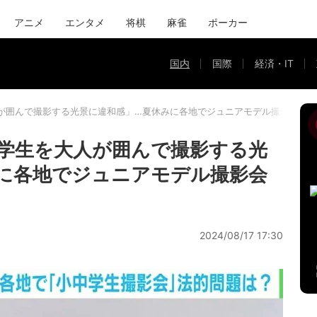
アニメ
エンタメ
将棋
麻雀
ポーカー
国内
国際
経済・IT
が囲んで撮影する光景に違和感」…夏休みに各地でジュニアモデル撮影会 法的
学生を大人が囲んで撮影する光
に各地でジュニアモデル撮影会
2024/08/17 17:30