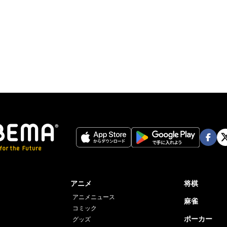
由を考える
持ち悪い。子どもに見せられない」 女性の“失
現した店頭POPに批判殺到 法的にはOK？ 弁護
聞いた
通に気持ち悪い」 小学校隣接の公園で父娘の性
係描くアダルトビデオ撮影 弁護士「一律NGとい
けではないが…」公序良俗と表現の自由を考える