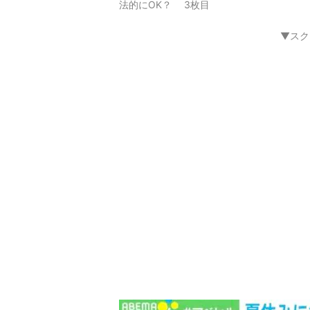
画像3枚目／3枚
【写真・画像】「小中学生を大人が囲んで
法的にOK？ 3枚目
▼スク