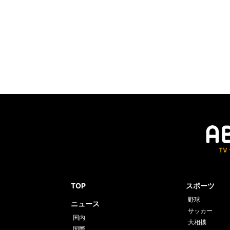
うわけではないが…」公序良俗と表現の自
「気
禁”表
士に
「普
的関
うわ