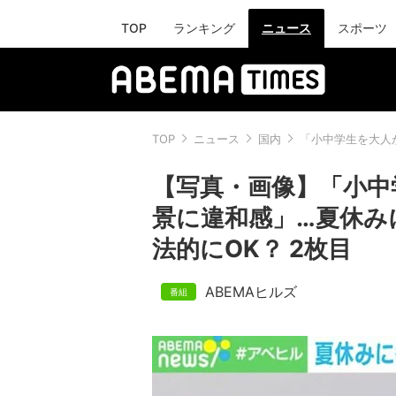
TOP
ランキング
ニュース
スポーツ
TOP
ニュース
国内
「小中学生を大人
【写真・画像】「小中
景に違和感」…夏休み
法的にOK？ 2枚目
ABEMAヒルズ