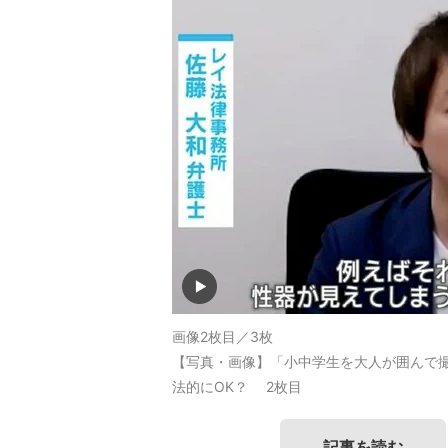
画像2枚目／3枚
【写真・画像】「小中学生を大人が囲んで
法的にOK？ 2枚目
記事を読む