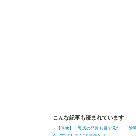
画像1枚目／3枚
【写真・画像】「小中学生を大人が囲んで
法的にOK？ 1枚目