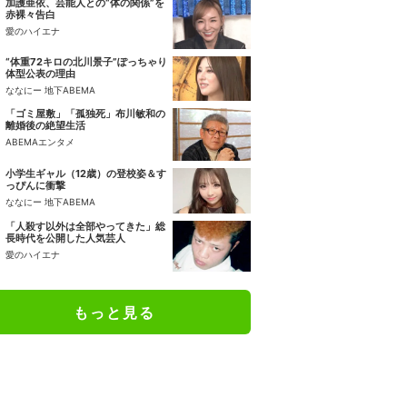
加護亜依、芸能人との“体の関係”を
赤裸々告白
愛のハイエナ
“体重72キロの北川景子”ぽっちゃり
体型公表の理由
ななにー 地下ABEMA
「ゴミ屋敷」「孤独死」布川敏和の
離婚後の絶望生活
ABEMAエンタメ
小学生ギャル（12歳）の登校姿＆す
っぴんに衝撃
ななにー 地下ABEMA
「人殺す以外は全部やってきた」総
長時代を公開した人気芸人
愛のハイエナ
もっと見る