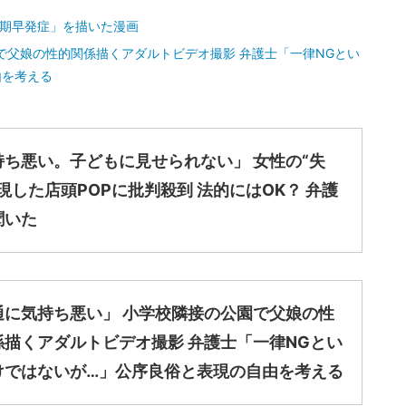
毛の確認は全ての生徒に行なった」 小学校の内科検診に苦情相次
春期早発症」を描いた漫画
で父娘の性的関係描くアダルトビデオ撮影 弁護士「一律NGとい