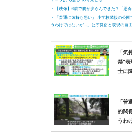
こんな記事も読まれています
【映像】「乳房の発達も目で見た」「陰
ぐ…“気持ち悪さ”の背景とは
【映像】6歳で胸が膨らんできた？「思
「普通に気持ち悪い」 小学校隣接の公園