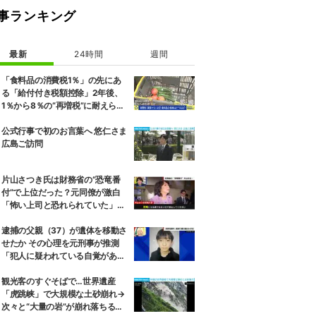
事ランキング
最新
24時間
週間
「食料品の消費税1％」の先にあ
る「給付付き税額控除」2年後、
1％から8％の“再増税”に耐えられ
るのか 自民議員「増税分を上回る
形で中低所得層をカバーする」
公式行事で初のお言葉へ 悠仁さま
広島ご訪問
片山さつき氏は財務省の“恐竜番
付”で上位だった？元同僚が激白
「怖い上司と恐れられていた」
「関脇からおかみさんに」
逮捕の父親（37）が遺体を移動さ
せたか その心理を元刑事が推測
「犯人に疑われている自覚があっ
た」 京都男児遺棄事件
観光客のすぐそばで…世界遺産
「虎跳峡」で大規模な土砂崩れ→
次々と“大量の岩”が崩れ落ちる瞬