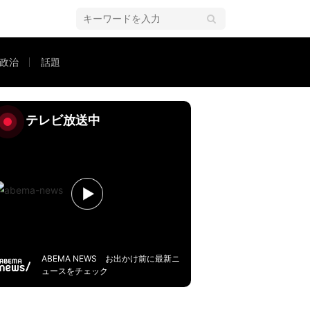
政治
話題
にOK？
テレビ放送中
ABEMA NEWS お出かけ前に最新ニ
ュースをチェック