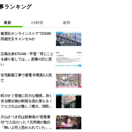
事ランキング
最新
24時間
週間
集英社オンラインストアで2000
回超注文キャンセルか
広島出身STU48・甲斐「同じこと
を繰り返しては…」原爆の日に思
い
住宅新築工事で感電 作業員2人死
亡
町のすぐ背後に巨大な噴煙… 赤く
光る噴出物が斜面を流れ落ちる！
フエゴ火山が激しく噴火、消防隊
員が子どもを抱きかかえ夜間退避
に追われた緊迫の現場 グアテマラ
片山さつき氏は財務省の“恐竜番
付”で上位だった？元同僚が激白
「怖い上司と恐れられていた」