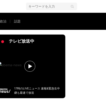
政治
話題
は？
テレビ放送中
17時のLIVEニュース 速報&緊急生中
継も最速で放送