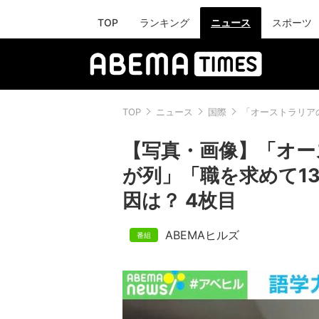
TOP
ランキング
ニュース
スポーツ
TOP
ニュース
国際
「オーストラリア
【写真・画像】「オー
が列」「職を求めて13
因は？ 4枚目
ABEMAヒルズ