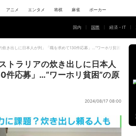
アニメ
エンタメ
将棋
麻雀
ポーカー
国内
国際
経済・IT
の炊き出しに日本人が列」「職を求めて130件応募」…“ワーホリ貧困”の原因
ストラリアの炊き出しに日本人
0件応募」…“ワーホリ貧困”の原
2024/08/17 08:00