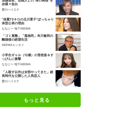
加護亜依、芸能人との“体の関係”を
赤裸々告白
愛のハイエナ
“体重72キロの北川景子”ぽっちゃり
体型公表の理由
ななにー 地下ABEMA
「ゴミ屋敷」「孤独死」布川敏和の
離婚後の絶望生活
ABEMAエンタメ
小学生ギャル（12歳）の登校姿＆す
っぴんに衝撃
ななにー 地下ABEMA
「人殺す以外は全部やってきた」総
長時代を公開した人気芸人
愛のハイエナ
もっと見る