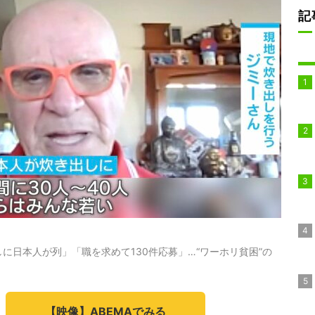
記
に日本人が列」「職を求めて130件応募」…“ワーホリ貧困”の
【映像】ABEMAでみる