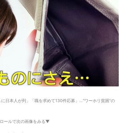
に日本人が列」「職を求めて130件応募」…“ワーホリ貧困”の
ロールで次の画像をみる▼