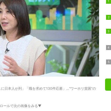
に日本人が列」「職を求めて130件応募」…“ワーホリ貧困”の
ロールで次の画像をみる▼