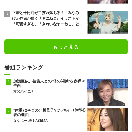
下着と千円札がこぼれ落ちる！『みなみ
け』作者が描く『ヤニねこ』イラストが
「可愛すぎる」「きれいなヤニねこ」と反
響
もっと見る
番組ランキング
加護亜依、芸能人との“体の関係”を赤裸々
告白
愛のハイエナ
“体重72キロの北川景子”ぽっちゃり体型公
表の理由
ななにー 地下ABEMA