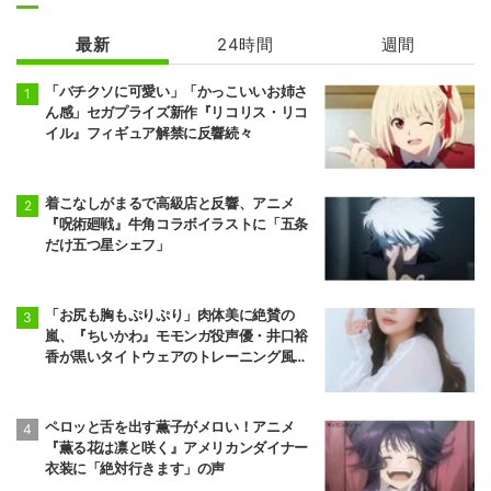
最新
24時間
週間
地獄楽 第2期
「バチクソに可愛い」「かっこいいお姉さ
ん感」セガプライズ新作『リコリス・リコ
イル』フィギュア解禁に反響続々
着こなしがまるで高級店と反響、アニメ
『呪術廻戦』牛角コラボイラストに「五条
だけ五つ星シェフ」
「お尻も胸もぷりぷり」肉体美に絶賛の
嵐、『ちいかわ』モモンガ役声優・井口裕
香が黒いタイトウェアのトレーニング風景
公開
ペロッと舌を出す薫子がメロい！アニメ
『薫る花は凛と咲く』アメリカンダイナー
衣装に「絶対行きます」の声