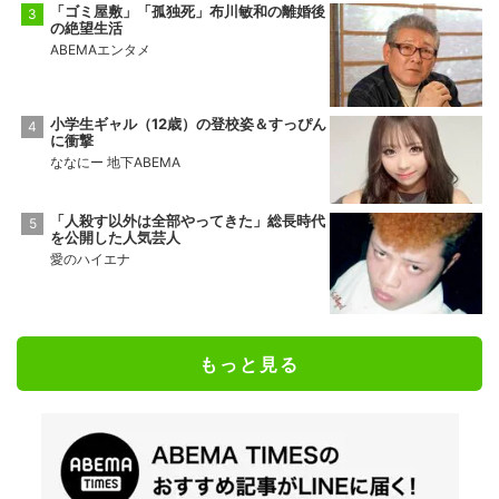
「ゴミ屋敷」「孤独死」布川敏和の離婚後
の絶望生活
ABEMAエンタメ
小学生ギャル（12歳）の登校姿＆すっぴん
に衝撃
ななにー 地下ABEMA
「人殺す以外は全部やってきた」総長時代
を公開した人気芸人
愛のハイエナ
もっと見る