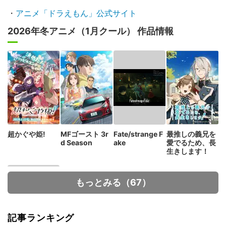
・
アニメ「ドラえもん」公式サイト
2026年冬アニメ（1月クール） 作品情報
超かぐや姫!
MFゴースト 3r
Fate/strange F
最推しの義兄を
d Season
ake
愛でるため、長
生きします！
もっとみる（67）
記事ランキング