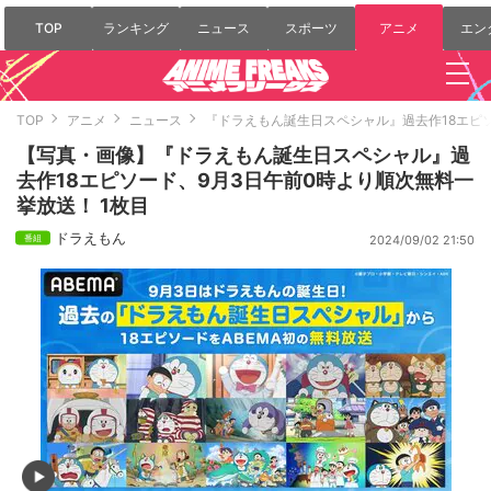
TOP
ランキング
ニュース
スポーツ
アニメ
エン
TOP
アニメ
ニュース
『ドラえもん誕生日スペシャル』過去作18エピ
【写真・画像】『ドラえもん誕生日スペシャル』過
去作18エピソード、9月3日午前0時より順次無料一
挙放送！ 1枚目
ドラえもん
2024/09/02 21:50