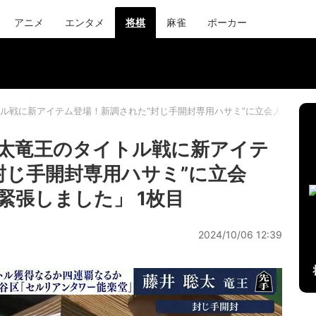
アニメ
エンタメ
将棋
麻雀
ポーカー
ル戦に新アイテム登場！新調された“封じ手開封専用ハサミ”に立会人・森内
太竜王のタイトル戦に新アイテ
封じ手開封専用ハサミ”に立会
緊張しました」 1枚目
2024/10/06 12:39