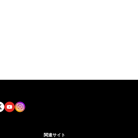
tt
Yout
Insta
ube
gram
関連サイト