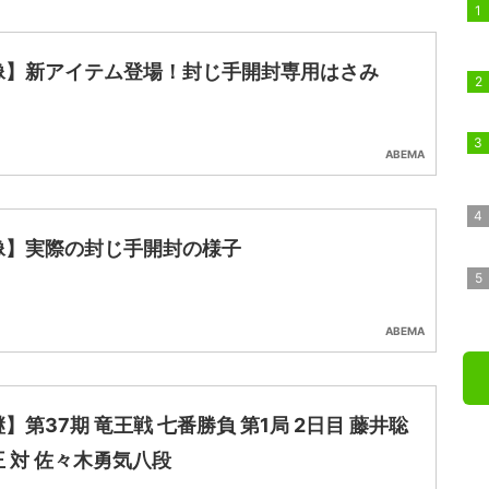
像】新アイテム登場！封じ手開封専用はさみ
ABEMA
像】実際の封じ手開封の様子
ABEMA
】第37期 竜王戦 七番勝負 第1局 2日目 藤井聡
 対 佐々木勇気八段