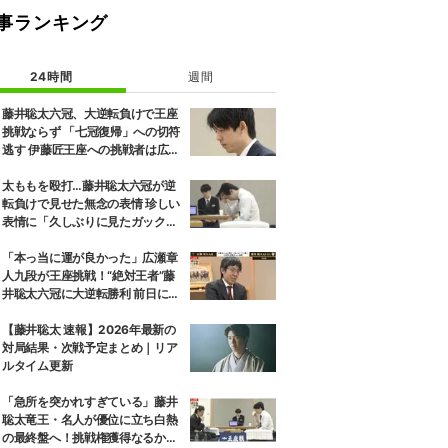
事ランキング
24時間
週間
藤井聡太六冠、大逆転負けで王座
挑戦ならず 「七冠復帰」への切符
逃す 伊藤匠王座への挑戦者は広瀬
章人九段に決定
太ももを殴打…藤井聡太六冠が逆
転負けで見せた無念の表情 珍しい
表情に「久しぶりに見たガック
し」「すごいため息」の声
「本っ当に運が良かった」広瀬章
人九段が王座挑戦！“絶対王者”藤
井聡太六冠に大逆転勝利 前日には
「子どもとケンカした」パパの顔
も
【藤井聡太 速報】2026年最新の
対局結果・次戦予定まとめ｜リア
ルタイム更新
「急所を突かれすぎている」藤井
聡太竜王・名人が優位に立ち白熱
の最終盤へ！挑戦権獲得なるか、