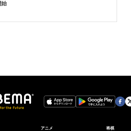
開始
Face
Twi
book
er
アニメ
将棋