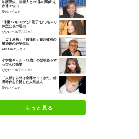
加護亜依、芸能人との“体の関係”を
赤裸々告白
愛のハイエナ
“体重72キロの北川景子”ぽっちゃり
体型公表の理由
ななにー 地下ABEMA
「ゴミ屋敷」「孤独死」布川敏和の
離婚後の絶望生活
ABEMAエンタメ
小学生ギャル（12歳）の登校姿＆す
っぴんに衝撃
ななにー 地下ABEMA
「人殺す以外は全部やってきた」総
長時代を公開した人気芸人
愛のハイエナ
もっと見る