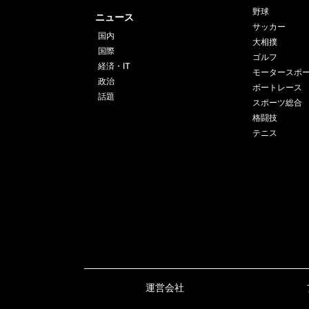
野球
ニュース
サッカー
国内
大相撲
国際
ゴルフ
経済・IT
モータースポ
政治
ボートレース
話題
スポーツ総合
格闘技
テニス
運営会社