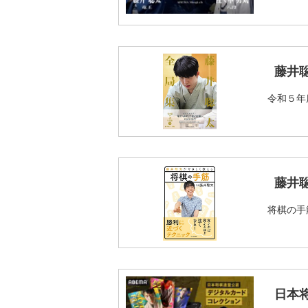
藤井
令和５年
藤井
将棋の手
日本