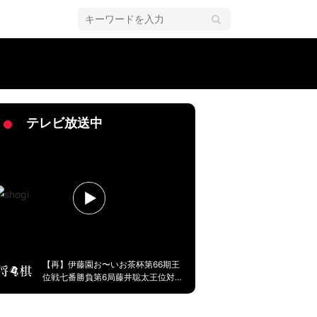
俊之九段は「緊張しました」
テレビ放送中
【再】伊藤園お〜いお茶杯第66期王
位戦七番勝負第6局藤井聡太王位対永
瀬拓矢九段