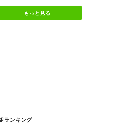
広瀬章人九段が粘るか／将棋・王
座戦
もっと見る
組ランキング