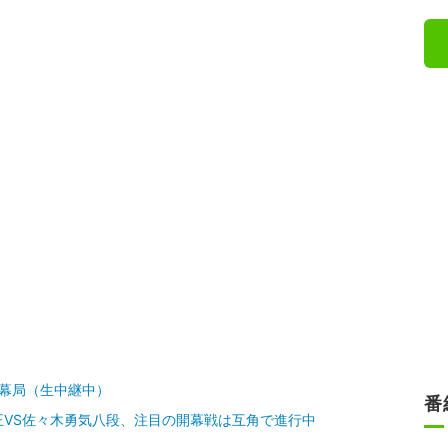
開幕局（生中継中）
番
VS佐々木勇気八段、注目の開幕戦は互角で進行中