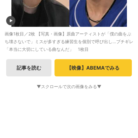
画像1枚目／2枚
【写真・画像】原曲アーティストが「僕の曲をぶ
ち壊さないで」ミスが多すぎる練習生を個別で呼び出し…ブチギレ
「本当に大切にしている曲なんだ」 1枚目
記事を読む
【映像】ABEMAでみる
▼スクロールで次の画像をみる▼