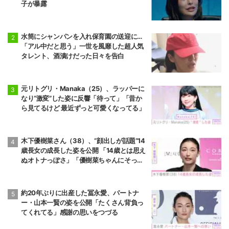
子が暴露
水筒にシャンパンを入れ保育園の送迎に…
「アル中だと思う」一世を風靡した超人気
タレント、酒漬けだった日々を告白
元リトグリ・Manaka（25）、ラッパーに
なり“激変”した姿に反響「待って」「昔か
ら見てるけど 最近ずっと可愛くなってる」
木下優樹菜さん（38）、“顔出しが話題”14
歳長女の成長した姿を公開 「14歳とは思え
ぬオトナっぽさ」「優樹菜ちゃんにそっく
りすぎる」など反響
約20年ぶりに出産した冨永愛、パートナ
ー・山本一賢の姿を公開「たくさん背負っ
てくれてる」感謝の思いをつづる