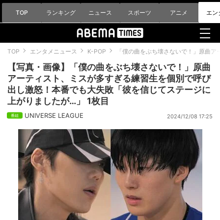
TOP
ランキング
ニュース
スポーツ
アニメ
エン
TOP
エンタメニュース
K-POP
「僕の曲をぶち壊さないで！」原曲ア
【写真・画像】「僕の曲をぶち壊さないで！」原曲
アーティスト、ミスが多すぎる練習生を個別で呼び
出し激怒！本番でも大失敗「彼を信じてステージに
上がりましたが…」 1枚目
UNIVERSE LEAGUE
2024/12/08 17:25