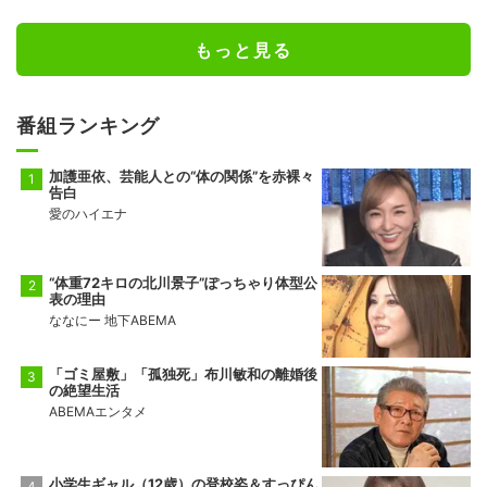
もっと見る
番組ランキング
加護亜依、芸能人との“体の関係”を赤裸々
告白
愛のハイエナ
“体重72キロの北川景子”ぽっちゃり体型公
表の理由
ななにー 地下ABEMA
「ゴミ屋敷」「孤独死」布川敏和の離婚後
の絶望生活
ABEMAエンタメ
小学生ギャル（12歳）の登校姿＆すっぴん