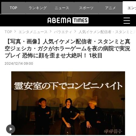
TOP
ランキング
ニュース
スポーツ
アニメ
エン
TOP
エンタメニュース
バラエティ
人気イケメン配信者・スタンミと
【写真・画像】人気イケメン配信者・スタンミと真
空ジェシカ・ガクがホラーゲームを夜の病院で実況
プレイ 恐怖に顔を歪ませ大絶叫！ 1枚目
2024/12/14 09:00