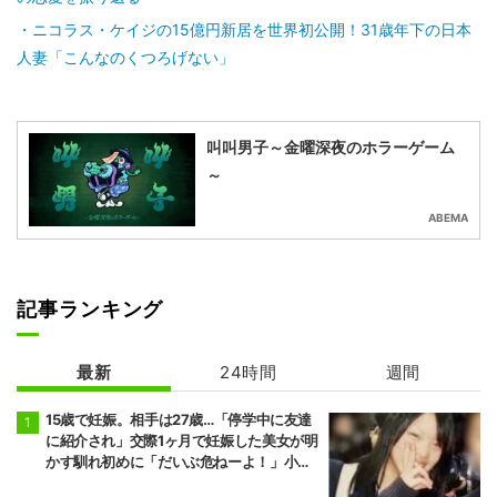
ニコラス・ケイジの15億円新居を世界初公開！31歳年下の日本
人妻「こんなのくつろげない」
叫叫男子～金曜深夜のホラーゲーム
～
ABEMA
記事ランキング
最新
24時間
週間
15歳で妊娠。相手は27歳…「停学中に友達
に紹介され」交際1ヶ月で妊娠した美女が明
かす馴れ初めに「だいぶ危ねーよ！」小森
純も絶句