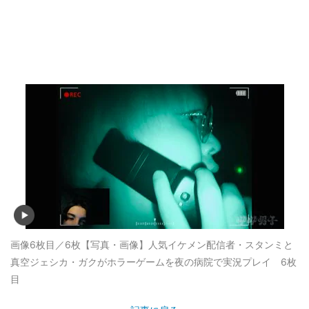
画像6枚目／6枚
【写真・画像】人気イケメン配信者・スタンミと
真空ジェシカ・ガクがホラーゲームを夜の病院で実況プレイ 6枚
目