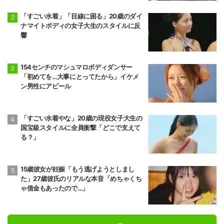
「すごい水着」「目線に困る」20歳のダイ
ナマイトボディの女子大生のスタイルに反
響
154センチのマシュマロボディダンサー
「初めてを…大事にとってたから」イケメ
ン男性にアピール
「すごい水着やな」20歳の現役女子大生の
国宝級スタイルに全員衝撃「どこで支えて
る？」
15歳彼女が妊娠「もう逃げようとしまし
た」27歳彼氏のリアルな本音「めちゃくち
ゃ借金もあったので…」