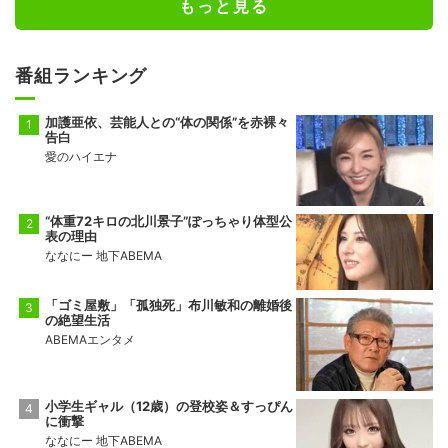
もっと見る
番組ランキング
加護亜依、芸能人との“体の関係”を赤裸々
告白
愛のハイエナ
“体重72キロの北川景子”ぽっちゃり体型公
表の理由
ななにー 地下ABEMA
「ゴミ屋敷」「孤独死」布川敏和の離婚後
の絶望生活
ABEMAエンタメ
小学生ギャル（12歳）の登校姿＆すっぴん
に衝撃
ななにー 地下ABEMA