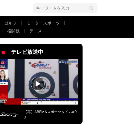
ゴルフ
モータースポーツ
格闘技
テニス
メの世界」と話題
テレビ放送中
【再】ABEMAスポーツタイム#9
3