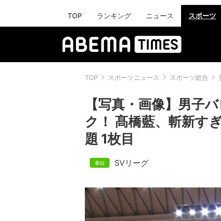
TOP
ランキング
ニュース
スポーツ
TOP
スポーツニュース
スポーツ総合
【写真・画像】男子バ
ク！ 髙橋藍、斬新す
題 1枚目
SVリーグ