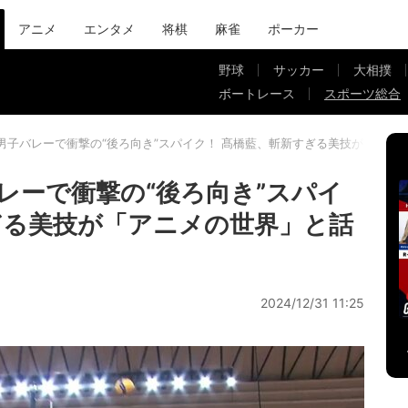
アニメ
エンタメ
将棋
麻雀
ポーカー
野球
サッカー
大相撲
ボートレース
スポーツ総合
男子バレーで衝撃の“後ろ向き”スパイク！ 髙橋藍、斬新すぎる美技が「アニ
レーで衝撃の“後ろ向き”スパイ
ぎる美技が「アニメの世界」と話
2024/12/31 11:25