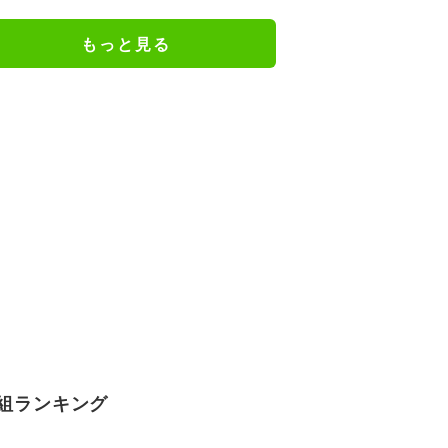
後まで“全開”貫き躍動
もっと見る
組ランキング