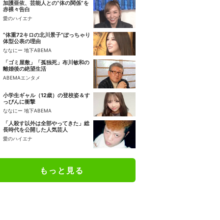
加護亜依、芸能人との“体の関係”を
赤裸々告白
愛のハイエナ
“体重72キロの北川景子”ぽっちゃり
体型公表の理由
ななにー 地下ABEMA
「ゴミ屋敷」「孤独死」布川敏和の
離婚後の絶望生活
ABEMAエンタメ
小学生ギャル（12歳）の登校姿＆す
っぴんに衝撃
ななにー 地下ABEMA
「人殺す以外は全部やってきた」総
長時代を公開した人気芸人
愛のハイエナ
もっと見る