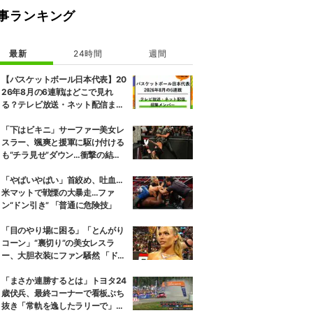
事ランキング
最新
24時間
週間
【バスケットボール日本代表】20
26年8月の6連戦はどこで見れ
る？テレビ放送・ネット配信まと
め 招集メンバーも解説
「下はビキニ」サーファー美女レ
スラー、颯爽と援軍に駆け付ける
も“チラ見せ”ダウン…衝撃の結末
にファン騒然
「やばいやばい」首絞め、吐血…
米マットで戦慄の大暴走…ファ
ン“ドン引き” 「普通に危険技」
「目のやり場に困る」「とんがり
コーン」“裏切り”の美女レスラ
ー、大胆衣装にファン騒然 「ドロ
ンジョみたいな恰好」
「まさか連勝するとは」トヨタ24
歳伏兵、最終コーナーで看板ぶち
抜き「常軌を逸したラリーで」最