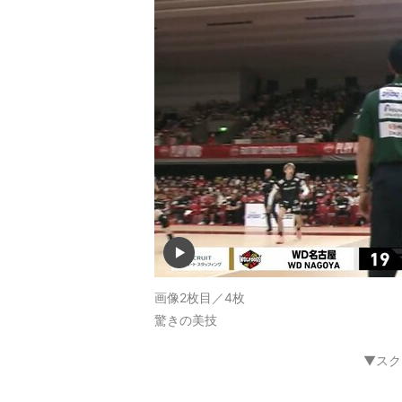
画像2枚目／4枚
驚きの美技
▼スク