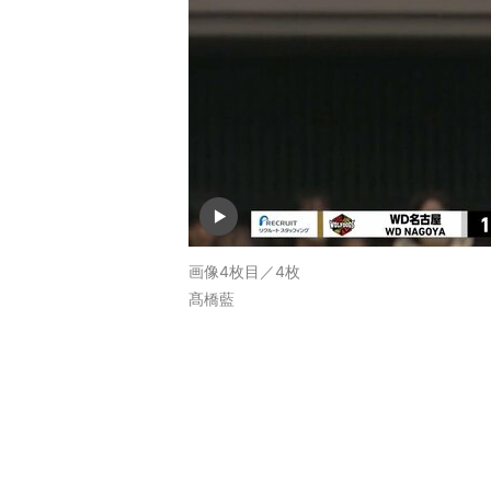
画像4枚目／4枚
髙橋藍