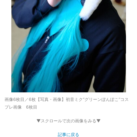
画像6枚目／6枚
【写真・画像】初音ミク“グリーンぽんぽこ”コス
プレ画像 6枚目
▼スクロールで次の画像をみる▼
記事に戻る