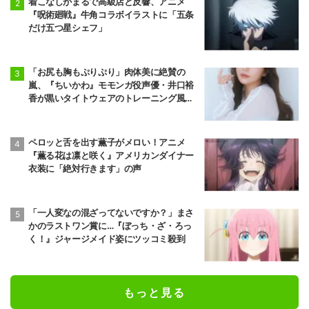
着こなしがまるで高級店と反響、アニメ
『呪術廻戦』牛角コラボイラストに「五条
だけ五つ星シェフ」
「お尻も胸もぷりぷり」肉体美に絶賛の
嵐、『ちいかわ』モモンガ役声優・井口裕
香が黒いタイトウェアのトレーニング風景
公開
ペロッと舌を出す薫子がメロい！アニメ
『薫る花は凛と咲く』アメリカンダイナー
衣装に「絶対行きます」の声
「一人変なの混ざってないですか？」まさ
かのラストワン賞に…『ぼっち・ざ・ろっ
く！』ジャージメイド姿にツッコミ殺到
もっと見る