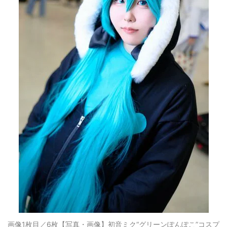
画像1枚目／6枚
【写真・画像】初音ミク“グリーンぽんぽこ”コスプ