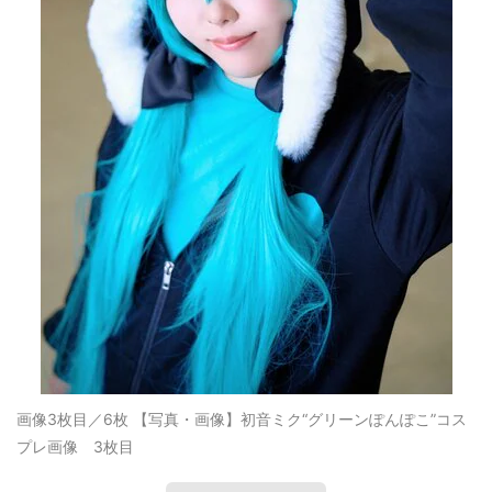
画像3枚目／6枚
【写真・画像】初音ミク“グリーンぽんぽこ”コス
プレ画像 3枚目