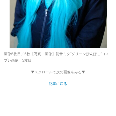
画像5枚目／6枚
【写真・画像】初音ミク“グリーンぽんぽこ”コス
プレ画像 5枚目
▼スクロールで次の画像をみる▼
記事に戻る