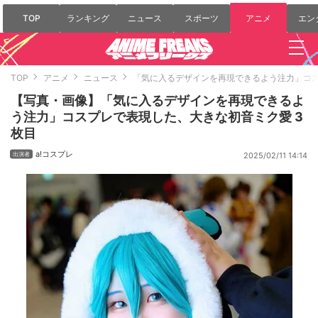
TOP
ランキング
ニュース
スポーツ
アニメ
エン
TOP
アニメ
ニュース
「気に入るデザインを再現できるよう注力」コ
【写真・画像】「気に入るデザインを再現できるよ
う注力」コスプレで表現した、大きな初音ミク愛 3
枚目
a!コスプレ
2025/02/11 14:14