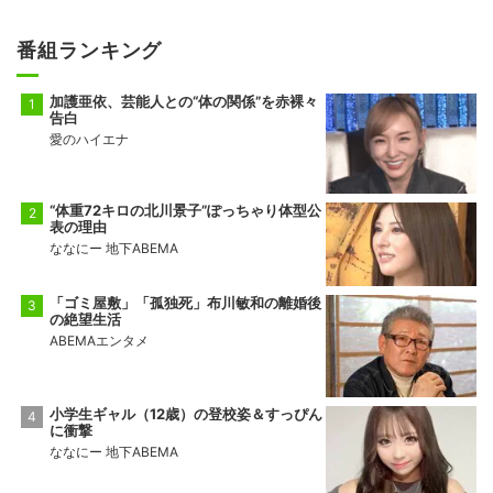
番組ランキング
加護亜依、芸能人との“体の関係”を赤裸々
告白
愛のハイエナ
“体重72キロの北川景子”ぽっちゃり体型公
表の理由
ななにー 地下ABEMA
「ゴミ屋敷」「孤独死」布川敏和の離婚後
の絶望生活
ABEMAエンタメ
小学生ギャル（12歳）の登校姿＆すっぴん
に衝撃
ななにー 地下ABEMA