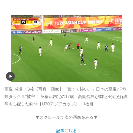
画像1枚目／3枚
【写真・画像】「荒くて怖い…」日本の至宝が“危
険タックル”被害！ 英移籍内定の17歳・高岡伶颯が悶絶→実況解説
陣も心配した瞬間【U20アジアカップ】 1枚目
▼スクロールで次の画像をみる▼
記事に戻る