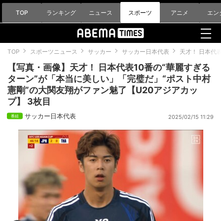
TOP
ランキング
ニュース
スポーツ
アニメ
エン
TOP
スポーツニュース
サッカー
サッカー日本代表
天才！ 日本代
【写真・画像】天才！ 日本代表10番の“華麗すぎる
ターン”が「本当に美しい」「完璧だ」“ポスト中村
憲剛”の大関友翔がファン魅了【U20アジアカッ
プ】 3枚目
サッカー日本代表
2025/02/15 11:29