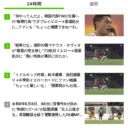
24時間
週間
「何やってんだよ」韓国代表FWが主審へ
の“侮辱行為”でダブルイエロー→退場処分
に…ファンも「ちょっと擁護できねーわ」
「軽率だな」浦和10番マテウス・サヴィオ
が“最悪の突き倒し”で2枚目イエロー→退場
処分に「熱い性格が裏目に出たか」
「ミドルキック炸裂」鈴木優磨、強烈腹蹴
り→今季初イエローカードにファン物議
「ちょっと厳しいな」「開幕戦からお祖母
様に怒られる」
令和8年8月8日、88分に背番号8が決め
た“奇跡のゴール”が話題沸騰「主人公過ぎ
る」長期離脱を経て電撃復帰した26歳MF
の鮮烈弾に「涙出てきた」