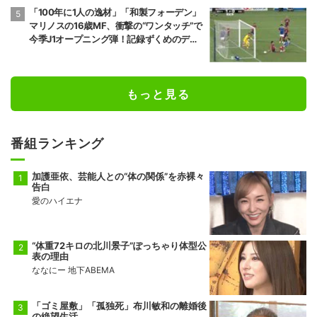
「100年に1人の逸材」「和製フォーデン」
マリノスの16歳MF、衝撃の“ワンタッチ”で
今季J1オープニング弾！記録ずくめのデビ
ュー戦初ゴールに「歴史を作りよった」
もっと見る
番組ランキング
加護亜依、芸能人との“体の関係”を赤裸々
告白
愛のハイエナ
“体重72キロの北川景子”ぽっちゃり体型公
表の理由
ななにー 地下ABEMA
「ゴミ屋敷」「孤独死」布川敏和の離婚後
の絶望生活