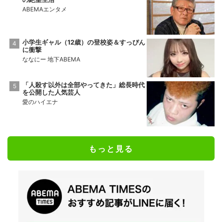
ABEMAエンタメ
小学生ギャル（12歳）の登校姿＆すっぴん
に衝撃
ななにー 地下ABEMA
「人殺す以外は全部やってきた」総長時代
を公開した人気芸人
愛のハイエナ
もっと見る