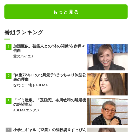
もっと見る
番組ランキング
加護亜依、芸能人との“体の関係”を赤裸々
告白
愛のハイエナ
“体重72キロの北川景子”ぽっちゃり体型公
表の理由
ななにー 地下ABEMA
「ゴミ屋敷」「孤独死」布川敏和の離婚後
の絶望生活
ABEMAエンタメ
小学生ギャル（12歳）の登校姿＆すっぴん