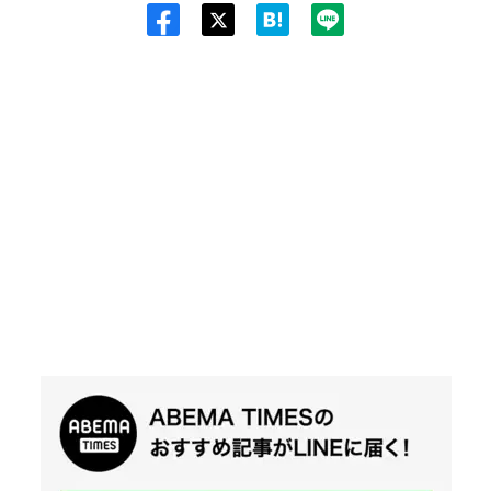
Twit
ter