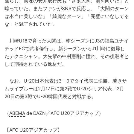
漏らし、実況の安井成行氏も「さぁ大関、前を向いた」と
唸っていた。またファンが
SNS
で反応し、「大関のターン
は本当に美しいな」「綺麗なターン」「完璧にいなしてる
な」と魅了されていた。
川崎U18で育った大関は、昨シーズンにJ3の福島ユナイ
テッドFCで武者修行し、新シーズンからJ1川崎に復帰し
たテクニシャン。大先輩の中村憲剛に憧れ、その後継者と
して期待されている逸材だ。
なお、U-20日本代表は3－0でタイ代表に快勝。若きサ
ムライブルーは2月17日に第2戦でU-20シリア代表、2月
20日の第3戦でU-20韓国代表と対戦する。
（
ABEMA
de DAZN／AFC U20アジアカップ）
【AFC U20アジアカップ】