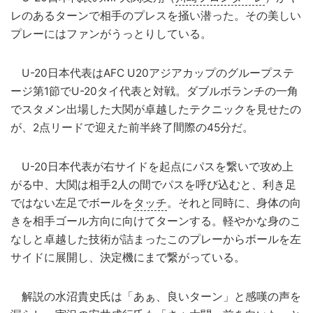
レのあるターンで相手のプレスを掻い潜った。その美しい
プレーにはファンがうっとりしている。
U-20日本代表はAFC U20アジアカップのグループステ
ージ第1節でU-20タイ代表と対戦。ダブルボランチの一角
でスタメン出場した大関が卓越したテクニックを見せたの
が、2点リードで迎えた前半終了間際の45分だ。
U-20日本代表が右サイドを起点にパスを繋いで攻め上
がる中、大関は相手2人の間でパスを呼び込むと、利き足
ではない左足でボールを
タッチ
。それと同時に、身体の向
きを相手ゴール方向に向けてターンする。軽やかな身のこ
なしと卓越した技術が詰まったこのプレーからボールを左
サイドに展開し、決定機にまで繋がっている。
解説の水沼貴史氏は「あぁ、良いターン」と感嘆の声を