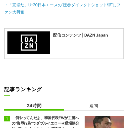
「完璧だ」U-20日本エースの“圧巻ダイレクトショット弾”にフ
ァン大興奮
配信コンテンツ | DAZN Japan
記事ランキング
24時間
週間
「何やってんだよ」韓国代表FWが主審へ
の“侮辱行為”でダブルイエロー→退場処分