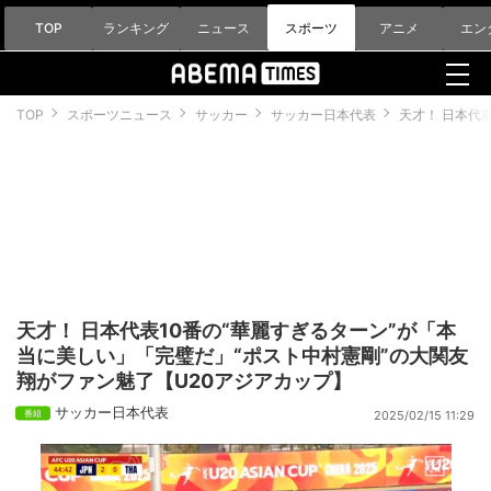
TOP
ランキング
ニュース
スポーツ
アニメ
エン
TOP
スポーツニュース
サッカー
サッカー日本代表
天才！ 日本代
天才！ 日本代表10番の“華麗すぎるターン”が「本
当に美しい」「完璧だ」“ポスト中村憲剛”の大関友
翔がファン魅了【U20アジアカップ】
サッカー日本代表
2025/02/15 11:29