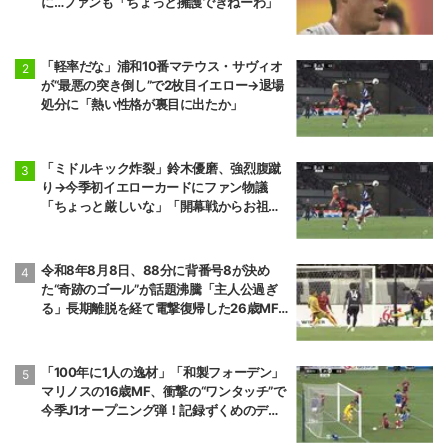
に…ファンも「ちょっと擁護できねーわ」
「軽率だな」浦和10番マテウス・サヴィオ
が“最悪の突き倒し”で2枚目イエロー→退場
処分に「熱い性格が裏目に出たか」
「ミドルキック炸裂」鈴木優磨、強烈腹蹴
り→今季初イエローカードにファン物議
「ちょっと厳しいな」「開幕戦からお祖母
様に怒られる」
令和8年8月8日、88分に背番号8が決め
た“奇跡のゴール”が話題沸騰「主人公過ぎ
る」長期離脱を経て電撃復帰した26歳MF
の鮮烈弾に「涙出てきた」
「100年に1人の逸材」「和製フォーデン」
マリノスの16歳MF、衝撃の“ワンタッチ”で
今季J1オープニング弾！記録ずくめのデビ
ュー戦初ゴールに「歴史を作りよった」