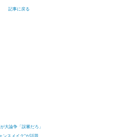
記事に戻る
”が大論争「誤審だろ」
ャンスメイク”が話題