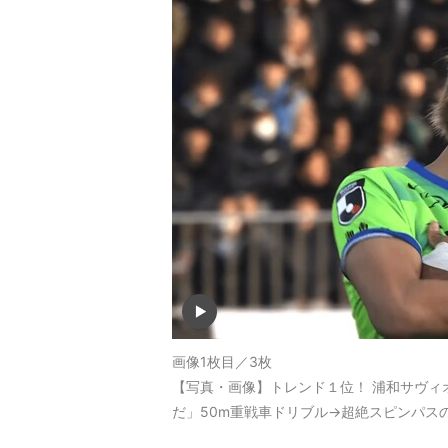
画像1枚目／3枚
【写真・画像】トレンド１位！ 浦和サヴィ
だ」50m重戦車ドリブル→超絶スピンパス