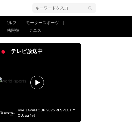
ゴルフ
モータースポーツ
格闘技
テニス
股抜きゴラッソ！「すごい体幹」「月間ベストゴール」福田翔生が再び“鹿島キ
テレビ放送中
4v4 JAPAN CUP 2025 RESPECT Y
OU, au 1部