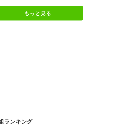
キックオフ｜日本戦の無料視聴方
法
もっと見る
組ランキング