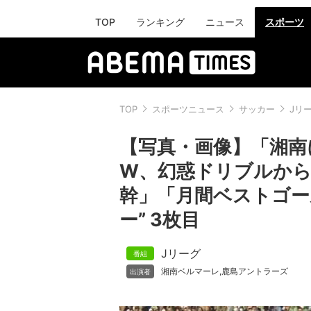
TOP
ランキング
ニュース
スポーツ
TOP
スポーツニュース
サッカー
Jリ
【写真・画像】「湘南
W、幻惑ドリブルか
幹」「月間ベストゴー
ー” 3枚目
Jリーグ
湘南ベルマーレ
鹿島アントラーズ
,