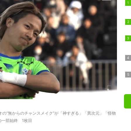
オの“無からのチャンスメイク”が「神すぎる」「異次元」「怪物
の一部始終 1枚目