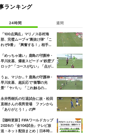
事ランキング
24時間
週間
「100点満点」マリノス谷村海
那、完璧ムーブ→“裏抜け弾”「こ
れぞ9番」「興奮する！」相手守
備のギャップを狙う”斜めの抜け
出し”
「めっちゃ速い」鹿島の守護神・
早川友基、爆速スピード→“鉄壁ブ
ロック”「コースがない」「点が
入る気がしない」驚異の判断力と
飛び出しでビッグセーブ
うぉ、マジか…？ 鹿島の守護神・
早川友基、超反応で“衝撃の光
景”「ヤバい」「これ触るの
か？」相手選手ドン引き→右手一
本“スーパーセーブ”
永井秀樹氏の引退試合に故・松田
直樹さんの長男登場 ファンから
「ありがとう！」の声
【随時更新】FIFAワールドカップ
2026の「全104試合」テレビ放
送・ネット配信まとめ｜日本時間