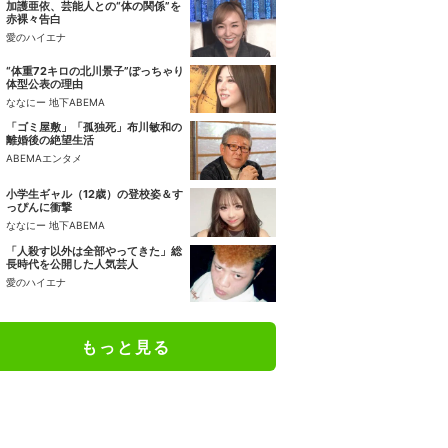
加護亜依、芸能人との“体の関係”を
赤裸々告白
愛のハイエナ
“体重72キロの北川景子”ぽっちゃり
体型公表の理由
ななにー 地下ABEMA
「ゴミ屋敷」「孤独死」布川敏和の
離婚後の絶望生活
ABEMAエンタメ
小学生ギャル（12歳）の登校姿＆す
っぴんに衝撃
ななにー 地下ABEMA
「人殺す以外は全部やってきた」総
長時代を公開した人気芸人
愛のハイエナ
もっと見る