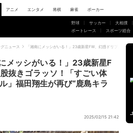
アニメ
エンタメ
将棋
麻雀
ポーカー
野球
サッカー
大相撲
ボートレース
スポーツ総合
ーグニュース
「湘南にメッシがいる！」23歳新星FW、幻惑ドリブルから
にメッシがいる！」23歳新星F
ら股抜きゴラッソ！「すごい体
ル」福田翔生が再び“鹿島キラ
2025/02/15 21:42