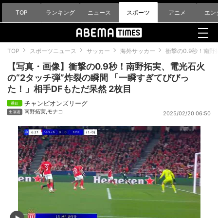
TOP
ランキング
ニュース
スポーツ
アニメ
エン
TOP
スポーツニュース
サッカー
海外サッカー
衝撃の0.9秒！南
【写真・画像】衝撃の0.9秒！南野拓実、電光石火
の“2タッチ弾”炸裂の瞬間 「一瞬すぎてびびっ
た！」相手DFもただ呆然 2枚目
チャンピオンズリーグ
南野拓実
,
モナコ
2025/02/20 06:50