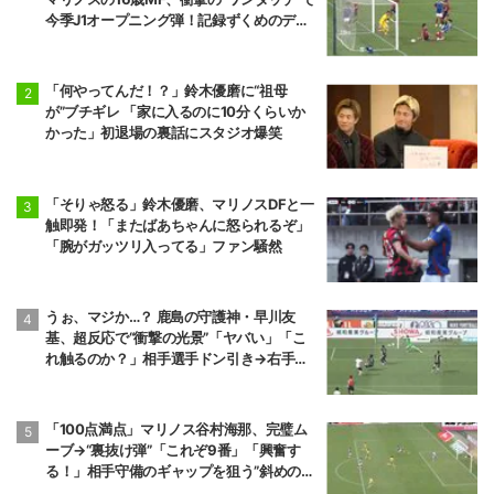
今季J1オープニング弾！記録ずくめのデビ
ュー戦初ゴールに「歴史を作りよった」
「何やってんだ！？」鈴木優磨に“祖母
が”ブチギレ 「家に入るのに10分くらいか
かった」初退場の裏話にスタジオ爆笑
「そりゃ怒る」鈴木優磨、マリノスDFと一
触即発！「またばあちゃんに怒られるぞ」
「腕がガッツリ入ってる」ファン騒然
うぉ、マジか…？ 鹿島の守護神・早川友
基、超反応で“衝撃の光景”「ヤバい」「こ
れ触るのか？」相手選手ドン引き→右手一
本“スーパーセーブ”
「100点満点」マリノス谷村海那、完璧ム
ーブ→“裏抜け弾”「これぞ9番」「興奮す
る！」相手守備のギャップを狙う”斜めの抜
け出し”