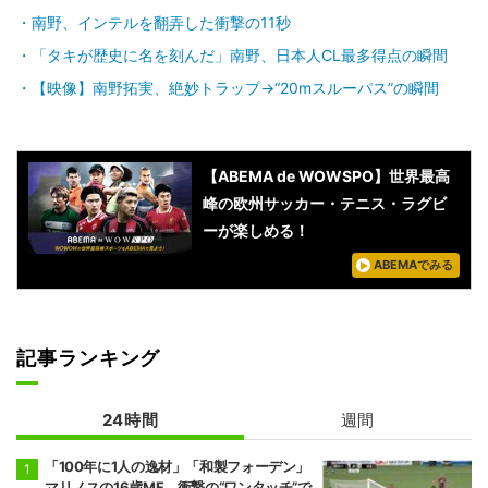
南野、インテルを翻弄した衝撃の11秒
「タキが歴史に名を刻んだ」南野、日本人CL最多得点の瞬間
【映像】南野拓実、絶妙トラップ→“20mスルーパス”の瞬間
【ABEMA de WOWSPO】世界最高
峰の欧州サッカー・テニス・ラグビ
ーが楽しめる！
ABEMAでみる
記事ランキング
24時間
週間
「100年に1人の逸材」「和製フォーデン」
マリノスの16歳MF、衝撃の“ワンタッチ”で