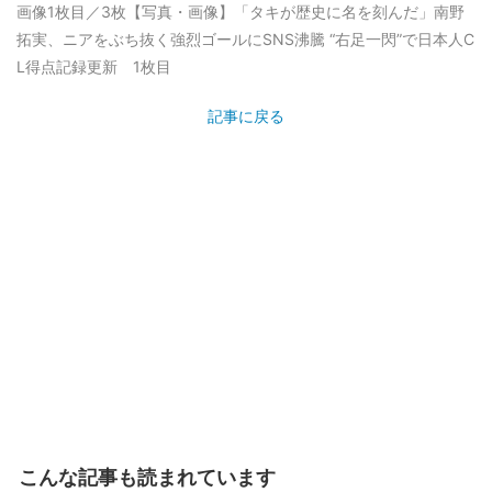
画像1枚目／3枚
【写真・画像】「タキが歴史に名を刻んだ」南野
拓実、ニアをぶち抜く強烈ゴールにSNS沸騰 “右足一閃”で日本人C
L得点記録更新 1枚目
記事に戻る
こんな記事も読まれています