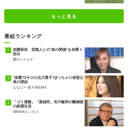
もっと見る
番組ランキング
加護亜依、芸能人との“体の関係”を赤裸々
告白
愛のハイエナ
“体重72キロの北川景子”ぽっちゃり体型公
表の理由
ななにー 地下ABEMA
「ゴミ屋敷」「孤独死」布川敏和の離婚後
の絶望生活
ABEMAエンタメ