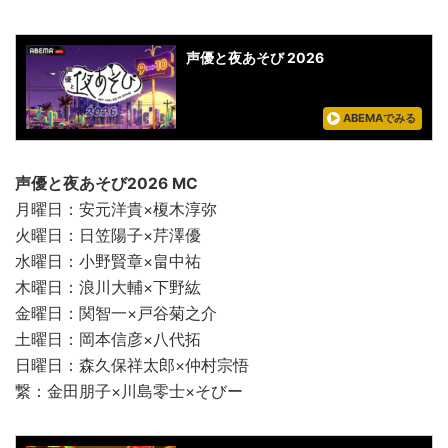
声優と夜あそび 2026
ABEMAでみる
声優と夜あそび2026 MC
月曜日：安元洋貴×榎木淳弥
火曜日：日笠陽子×芹澤優
水曜日：小野賢章×畠中祐
木曜日：浪川大輔×下野紘
金曜日：関智一×戸谷菊之介
土曜日：岡本信彦×八代拓
日曜日：森久保祥太郎×仲村宗悟
繋：金田朋子×川島零士×そびー