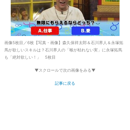
画像5枚目／6枚
【写真・画像】森久保祥太郎＆石川界人＆永塚拓
馬が欲しいスキルは？石川界人の「喉が枯れない実」に永塚拓馬
も「絶対欲しい！」 5枚目
▼スクロールで次の画像をみる▼
記事に戻る