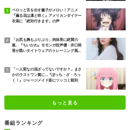
ペロッと舌を出す薫子がメロい！アニメ
『薫る花は凛と咲く』アメリカンダイナー
衣装に「絶対行きます」の声
「お尻も胸もぷりぷり」肉体美に絶賛の
嵐、『ちいかわ』モモンガ役声優・井口裕
香が黒いタイトウェアのトレーニング風景
公開
「一人変なの混ざってないですか？」まさ
かのラストワン賞に…『ぼっち・ざ・ろっ
く！』ジャージメイド姿にツッコミ殺到
もっと見る
番組ランキング