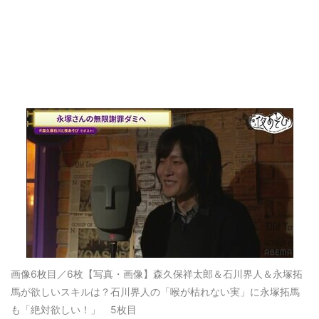
画像6枚目／6枚
【写真・画像】森久保祥太郎＆石川界人＆永塚拓
馬が欲しいスキルは？石川界人の「喉が枯れない実」に永塚拓馬
も「絶対欲しい！」 5枚目