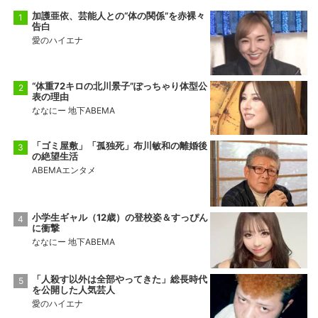
加護亜依、芸能人との“体の関係”を赤裸々
告白
愛のハイエナ
“体重72キロの北川景子”ぽっちゃり体型公
表の理由
ななにー 地下ABEMA
「ゴミ屋敷」「孤独死」布川敏和の離婚後
の絶望生活
ABEMAエンタメ
小学生ギャル（12歳）の登校姿＆すっぴん
に衝撃
ななにー 地下ABEMA
「人殺す以外は全部やってきた」総長時代
を公開した人気芸人
愛のハイエナ