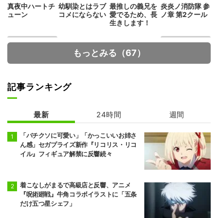
真夜中ハートチ
幼馴染とはラブ
最推しの義兄を
炎炎ノ消防隊 参
ューン
コメにならない
愛でるため、長
ノ章 第2クール
生きします！
もっとみる（67）
記事ランキング
最新
24時間
週間
Fate/strange F
人外教室の人間
ake
嫌い教師
「バチクソに可愛い」「かっこいいお姉さ
ん感」セガプライズ新作『リコリス・リコ
イル』フィギュア解禁に反響続々
着こなしがまるで高級店と反響、アニメ
『呪術廻戦』牛角コラボイラストに「五条
だけ五つ星シェフ」