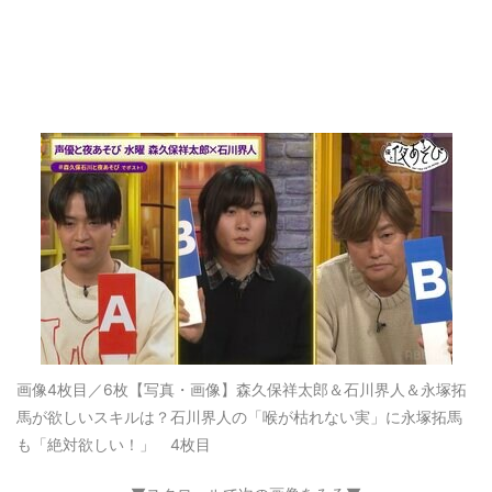
画像4枚目／6枚
【写真・画像】森久保祥太郎＆石川界人＆永塚拓
馬が欲しいスキルは？石川界人の「喉が枯れない実」に永塚拓馬
も「絶対欲しい！」 4枚目