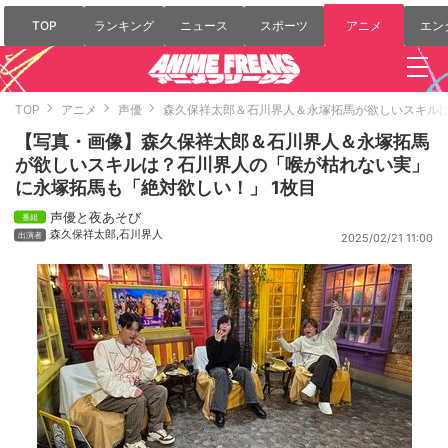
TOP
ランキング
ニュース
スポーツ
アニメ
エン
TOP
アニメ
声優
森久保祥太郎＆石川界人＆永塚拓馬が欲しいスキル
【写真・画像】森久保祥太郎＆石川界人＆永塚拓馬
が欲しいスキルは？石川界人の「喉が枯れない実」
に永塚拓馬も「絶対欲しい！」 1枚目
声優と夜あそび
森久保祥太郎
,
石川界人
2025/02/21 11:00