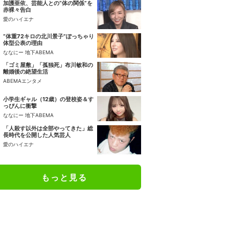
加護亜依、芸能人との“体の関係”を
赤裸々告白
愛のハイエナ
“体重72キロの北川景子”ぽっちゃり
体型公表の理由
ななにー 地下ABEMA
「ゴミ屋敷」「孤独死」布川敏和の
離婚後の絶望生活
ABEMAエンタメ
小学生ギャル（12歳）の登校姿＆す
っぴんに衝撃
ななにー 地下ABEMA
「人殺す以外は全部やってきた」総
長時代を公開した人気芸人
愛のハイエナ
もっと見る