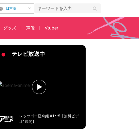
日本語
グッズ
声優
Vtuber
ンライン試打会も
テレビ放送中
レッツゴー怪奇組 #1〜5【無料ビデ
オ1週間】