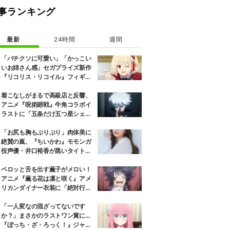
事ランキング
最新
24時間
週間
「バチクソに可愛い」「かっこい
いお姉さん感」セガプライズ新作
『リコリス・リコイル』フィギュ
ア解禁に反響続々
着こなしがまるで高級店と反響、
アニメ『呪術廻戦』牛角コラボイ
ラストに「五条だけ五つ星シェ
フ」
「お尻も胸もぷりぷり」肉体美に
絶賛の嵐、『ちいかわ』モモンガ
役声優・井口裕香が黒いタイトウ
ェアのトレーニング風景公開
ペロッと舌を出す薫子がメロい！
アニメ『薫る花は凛と咲く』アメ
リカンダイナー衣装に「絶対行き
ます」の声
「一人変なの混ざってないです
か？」まさかのラストワン賞に…
『ぼっち・ざ・ろっく！』ジャー