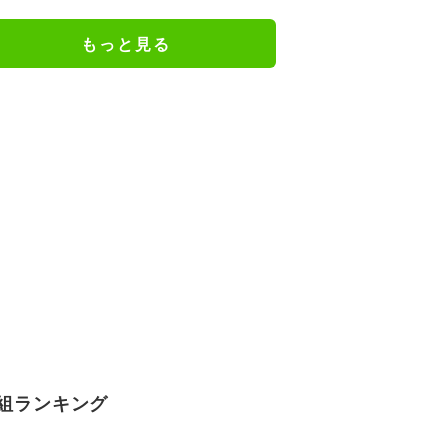
ジメイド姿にツッコミ殺到
もっと見る
組ランキング