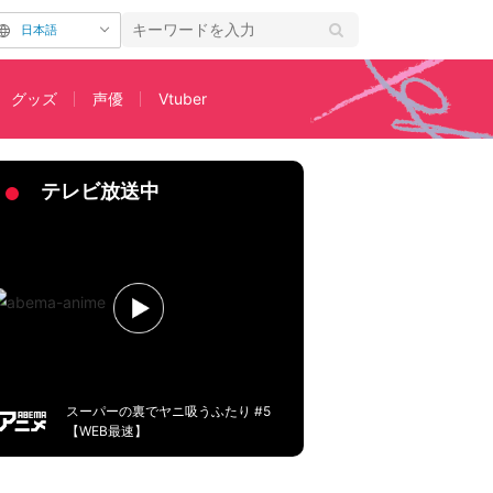
日本語
グッズ
声優
Vtuber
更新
テレビ放送中
スーパーの裏でヤニ吸うふたり #5
【WEB最速】