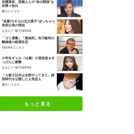
加護亜依、芸能人との“体の関係”を
赤裸々告白
愛のハイエナ
“体重72キロの北川景子”ぽっちゃり
体型公表の理由
ななにー 地下ABEMA
「ゴミ屋敷」「孤独死」布川敏和の
離婚後の絶望生活
ABEMAエンタメ
小学生ギャル（12歳）の登校姿＆す
っぴんに衝撃
ななにー 地下ABEMA
「人殺す以外は全部やってきた」総
長時代を公開した人気芸人
愛のハイエナ
もっと見る