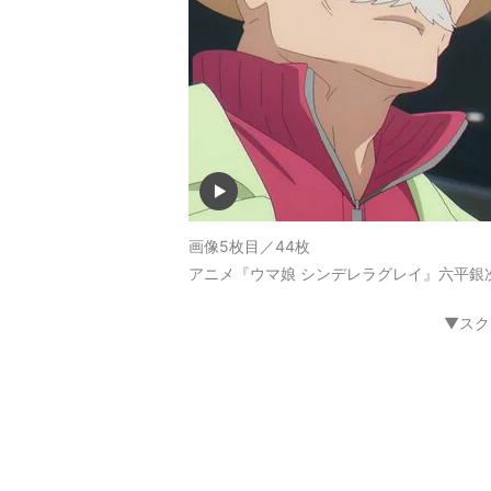
画像5枚目／44枚
アニメ『ウマ娘 シンデレラグレイ』六平銀
▼スク