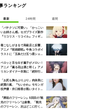
事ランキング
最新
24時間
週間
「バチクソに可愛い」「かっこい
いお姉さん感」セガプライズ新作
『リコリス・リコイル』フィギュ
ア解禁に反響続々
着こなしがまるで高級店と反響、
アニメ『呪術廻戦』牛角コラボイ
ラストに「五条だけ五つ星シェ
フ」
ペロッと舌を出す薫子がメロい！
アニメ『薫る花は凛と咲く』アメ
リカンダイナー衣装に「絶対行き
ます」の声
「お尻も胸もぷりぷり」肉体美に
絶賛の嵐、『ちいかわ』モモンガ
役声優・井口裕香が黒いタイトウ
ェアのトレーニング風景公開
『葬送のフリーレン』5回目の“観
光のフリーレン”は倉敷、「観光
のフリーレン、次はどこに行くの