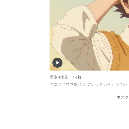
画像4枚目／44枚
アニメ『ウマ娘 シンデレラグレイ』キタハ
▼スク