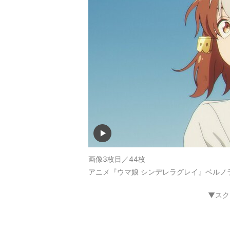
画像3枚目／44枚
アニメ『ウマ娘 シンデレラグレイ』ベルノ
▼スク