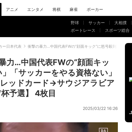
アニメ
エンタメ
将棋
麻雀
ポーカー
野球
サッカー
大相撲
ボートレース
スポーツ総合
カー日本代表
衝撃の暴力…中国代表FWの“顔面キック”に怒号殺到！「怖
暴力…中国代表FWの“顔面キッ
い」「サッカーをやる資格ない」
即レッドカード→サウジアラビア
杯予選】 4枚目
2025/03/22 16:26