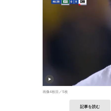
画像4枚目／5枚
記事を読む