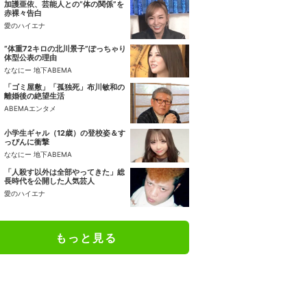
加護亜依、芸能人との“体の関係”を
赤裸々告白
愛のハイエナ
“体重72キロの北川景子”ぽっちゃり
体型公表の理由
ななにー 地下ABEMA
「ゴミ屋敷」「孤独死」布川敏和の
離婚後の絶望生活
ABEMAエンタメ
小学生ギャル（12歳）の登校姿＆す
っぴんに衝撃
ななにー 地下ABEMA
「人殺す以外は全部やってきた」総
長時代を公開した人気芸人
愛のハイエナ
もっと見る