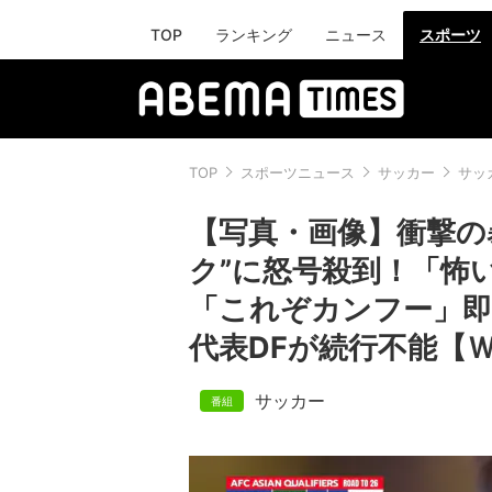
TOP
ランキング
ニュース
スポーツ
TOP
スポーツニュース
サッカー
サッ
【写真・画像】衝撃の
ク”に怒号殺到！「怖
「これぞカンフー」
代表DFが続行不能【Ｗ
サッカー