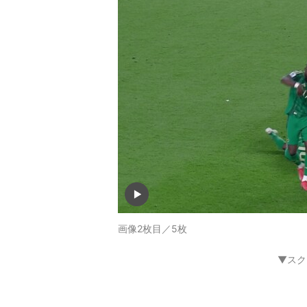
画像2枚目／5枚
▼スク