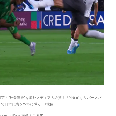
英の“神業連発”を海外メディア大絶賛！「独創的なリバースパ
で日本代表をＷ杯に導く 1枚目
ロールで次の画像をみる▼