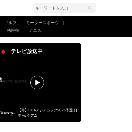
ゴルフ
モータースポーツ
格闘技
テニス
い」「サッカーをやる資格ない」「これぞカンフー」即レッドカード→サウジ
テレビ放送中
【再】FIBAアジアカップ2025予選 日
本 vs グアム