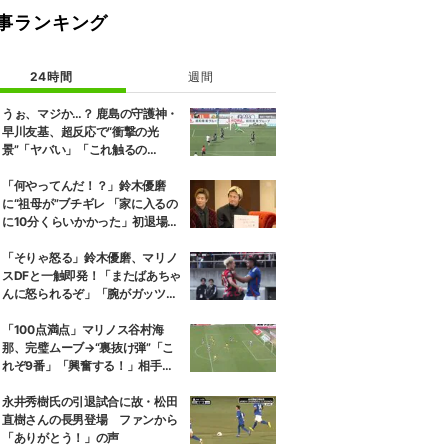
事ランキング
24時間
週間
うぉ、マジか…？ 鹿島の守護神・
早川友基、超反応で“衝撃の光
景”「ヤバい」「これ触るの
か？」相手選手ドン引き→右手一
本“スーパーセーブ”
「何やってんだ！？」鈴木優磨
に“祖母が”ブチギレ 「家に入るの
に10分くらいかかった」初退場の
裏話にスタジオ爆笑
「そりゃ怒る」鈴木優磨、マリノ
スDFと一触即発！「またばあちゃ
んに怒られるぞ」「腕がガッツリ
入ってる」ファン騒然
「100点満点」マリノス谷村海
那、完璧ムーブ→“裏抜け弾”「こ
れぞ9番」「興奮する！」相手守
備のギャップを狙う”斜めの抜け
出し”
永井秀樹氏の引退試合に故・松田
直樹さんの長男登場 ファンから
「ありがとう！」の声