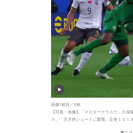
画像1枚目／5枚
【写真・画像】「マスタークラスだ」久保建
ス」「天才的シュートに驚嘆」圧巻１Ｇ１Ａ
▼スク