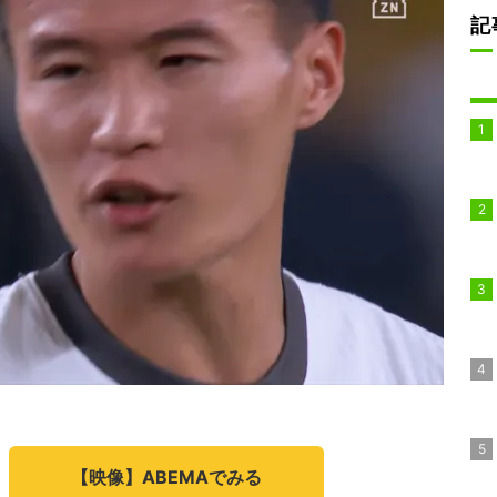
記
【映像】ABEMAでみる