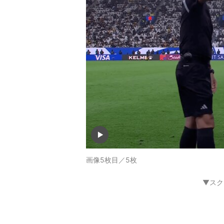
画像5枚目／5枚
▼スク