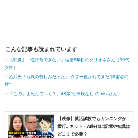
こんな記事も読まれています
【映像】「性行為できない」結婚6年目のクリオネさん（30代
女性）
乙武氏「地獄の苦しみだった」 タブー視されてきた"障害者の
性"
「このまま死んでいく？」48歳“性体験なし”のmisaさん
【映像】就活試験でもカンニングが
横行...ネット・AI時代に記憶や知識は
どこまで必要？