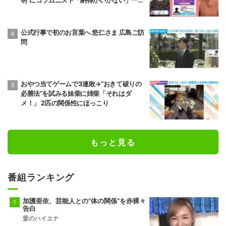
で組織体制の問題点も指摘
公式行事で初のお言葉へ 悠仁さま 広島ご訪
問
おやつ当てゲームで3連敗→“おきて破りの
必勝法”を試みる妹柴に姉柴「それはダ
メ！」 2匹の関係性にほっこり
もっと見る
番組ランキング
加護亜依、芸能人との“体の関係”を赤裸々
告白
愛のハイエナ