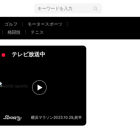
ゴルフ
モータースポーツ
格闘技
テニス
SNS騒然「すげぇ音した」「それは痛い…」「デューク大丈夫か？」
テレビ放送中
横浜マラソン2023.10.29_前半