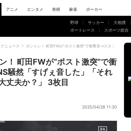
アニメ
エンタメ
将棋
麻雀
ポーカー
野球
サッカー
大相撲
ボートレース
スポーツ総合
ーグニュース
ガシャン！ 町田FWが“ポスト激突”で衝撃音→スタジアム＆
！ 町田FWが“ポスト激突”で衝
NS騒然「すげぇ音した」「それ
大丈夫か？」 3枚目
2025/04/28 11:30