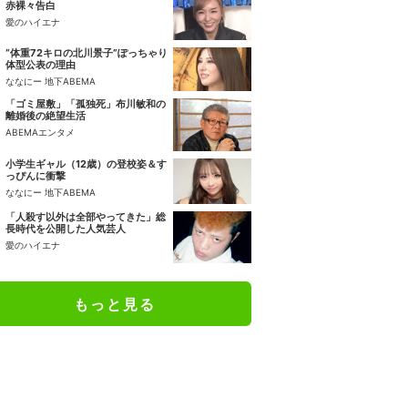
赤裸々告白
愛のハイエナ
“体重72キロの北川景子”ぽっちゃり
体型公表の理由
ななにー 地下ABEMA
「ゴミ屋敷」「孤独死」布川敏和の
離婚後の絶望生活
ABEMAエンタメ
小学生ギャル（12歳）の登校姿＆す
っぴんに衝撃
ななにー 地下ABEMA
「人殺す以外は全部やってきた」総
長時代を公開した人気芸人
愛のハイエナ
もっと見る