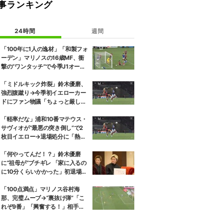
事ランキング
24時間
週間
「100年に1人の逸材」「和製フォ
ーデン」マリノスの16歳MF、衝
撃の“ワンタッチ”で今季J1オープ
ニング弾！記録ずくめのデビュー
戦初ゴールに「歴史を作りよっ
「ミドルキック炸裂」鈴木優磨、
た」
強烈腹蹴り→今季初イエローカー
ドにファン物議「ちょっと厳しい
な」「開幕戦からお祖母様に怒ら
れる」
「軽率だな」浦和10番マテウス・
サヴィオが“最悪の突き倒し”で2
枚目イエロー→退場処分に「熱い
性格が裏目に出たか」
「何やってんだ！？」鈴木優磨
に“祖母が”ブチギレ 「家に入るの
に10分くらいかかった」初退場の
裏話にスタジオ爆笑
「100点満点」マリノス谷村海
那、完璧ムーブ→“裏抜け弾”「こ
れぞ9番」「興奮する！」相手守
備のギャップを狙う”斜めの抜け