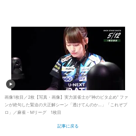
画像1枚目／2枚
【写真・画像】実力派雀士が“神のビタ止め” ファ
ンが絶句した緊迫の大正解シーン「透けてんのか…」「これぞプ
ロ」／麻雀・Mリーグ 1枚目
記事に戻る