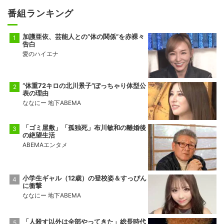
番組ランキング
加護亜依、芸能人との“体の関係”を赤裸々
告白
愛のハイエナ
“体重72キロの北川景子”ぽっちゃり体型公
表の理由
ななにー 地下ABEMA
「ゴミ屋敷」「孤独死」布川敏和の離婚後
の絶望生活
ABEMAエンタメ
小学生ギャル（12歳）の登校姿＆すっぴん
に衝撃
ななにー 地下ABEMA
「人殺す以外は全部やってきた」総長時代