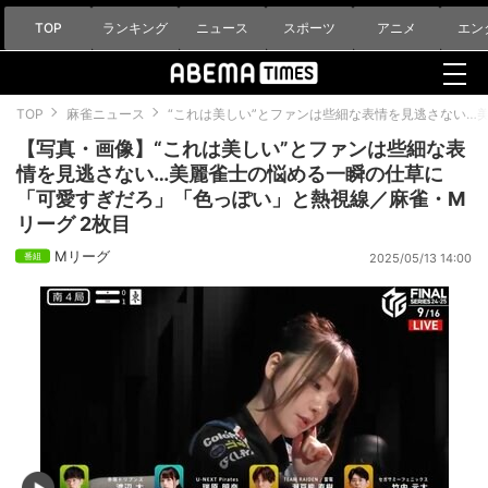
TOP
ランキング
ニュース
スポーツ
アニメ
エン
TOP
麻雀ニュース
“これは美しい”とファンは些細な表情を見逃さない…
【写真・画像】“これは美しい”とファンは些細な表
情を見逃さない…美麗雀士の悩める一瞬の仕草に
「可愛すぎだろ」「色っぽい」と熱視線／麻雀・M
リーグ 2枚目
Mリーグ
2025/05/13 14:00