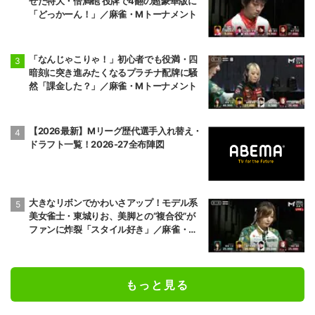
せた特大・倍満砲 役牌で4翻の超豪華版に
「どっかーん！」／麻雀・Mトーナメント
「なんじゃこりゃ！」初心者でも役満・四
暗刻に突き進みたくなるプラチナ配牌に騒
然「課金した？」／麻雀・Mトーナメント
【2026最新】Mリーグ歴代選手入れ替え・
ドラフト一覧！2026-27全布陣図
大きなリボンでかわいさアップ！モデル系
美女雀士・東城りお、美脚との“複合役”が
ファンに炸裂「スタイル好き」／麻雀・M
トーナメント
もっと見る