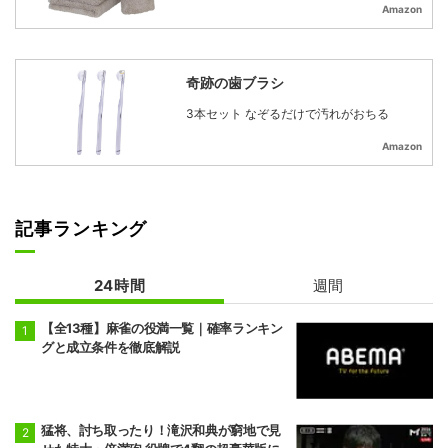
Amazon
奇跡の歯ブラシ
3本セット なぞるだけで汚れがおちる
Amazon
記事ランキング
24時間
週間
【全13種】麻雀の役満一覧｜確率ランキン
グと成立条件を徹底解説
猛将、討ち取ったり！滝沢和典が窮地で見