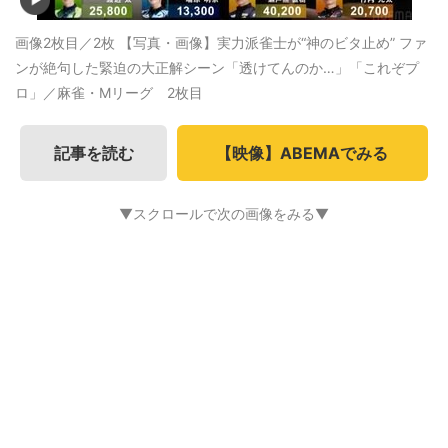
画像2枚目／2枚
【写真・画像】実力派雀士が“神のビタ止め” ファ
ンが絶句した緊迫の大正解シーン「透けてんのか…」「これぞプ
ロ」／麻雀・Mリーグ 2枚目
記事を読む
【映像】ABEMAでみる
▼スクロールで次の画像をみる▼