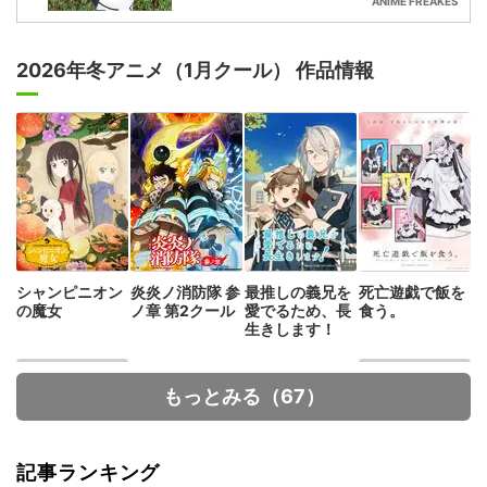
ANIME FREAKES
2026年冬アニメ（1月クール） 作品情報
シャンピニオン
炎炎ノ消防隊 参
最推しの義兄を
死亡遊戯で飯を
の魔女
ノ章 第2クール
愛でるため、長
食う。
生きします！
もっとみる（67）
記事ランキング