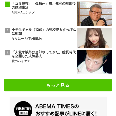
「ゴミ屋敷」「孤独死」布川敏和の離婚後
の絶望生活
ABEMAエンタメ
小学生ギャル（12歳）の登校姿＆すっぴん
に衝撃
ななにー 地下ABEMA
「人殺す以外は全部やってきた」総長時代
を公開した人気芸人
愛のハイエナ
もっと見る