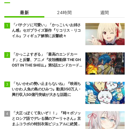
最新
24時間
週間
カードファイ
多聞くん今どっ
ト!! ヴァンガー
ち！？
ド
「バチクソに可愛い」「かっこいいお姉さ
ん感」セガプライズ新作『リコリス・リコ
イル』フィギュア解禁に反響続々
「かっこよすぎる」「最高のエンドカー
ド」と反響、アニメ『攻殻機動隊 THE GH
OST IN THE SHELL』第5話エンドカード公
開
「ちいかわの勢い止まらないね」『映画ち
いかわ 人魚の島のひみつ』動員350万人・
興行収入50億円突破が大きな話題に
「大正っぽくて良いぞ！！」『時々ボソッ
とロシア語でデレる隣のアーリャさん』京
まふコラボの特別衣装ビジュアルに絶賛の