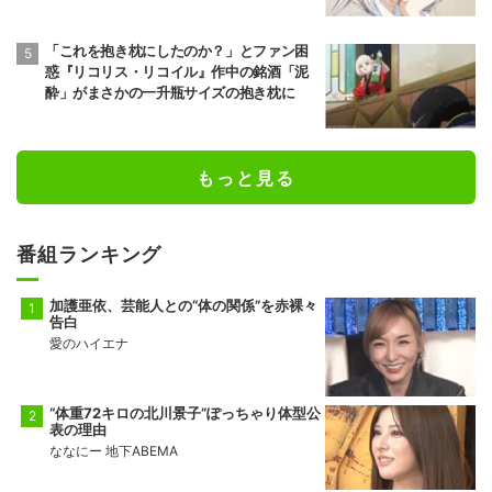
声
「これを抱き枕にしたのか？」とファン困
惑『リコリス・リコイル』作中の銘酒「泥
酔」がまさかの一升瓶サイズの抱き枕に
もっと見る
番組ランキング
加護亜依、芸能人との“体の関係”を赤裸々
告白
愛のハイエナ
“体重72キロの北川景子”ぽっちゃり体型公
表の理由
ななにー 地下ABEMA