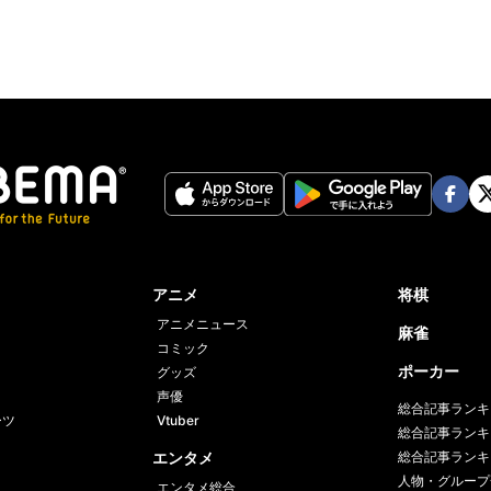
Face
Twi
book
er
アニメ
将棋
アニメニュース
麻雀
コミック
ポーカー
グッズ
声優
総合記事ランキ
ーツ
Vtuber
総合記事ランキ
エンタメ
総合記事ランキ
人物・グループ
エンタメ総合