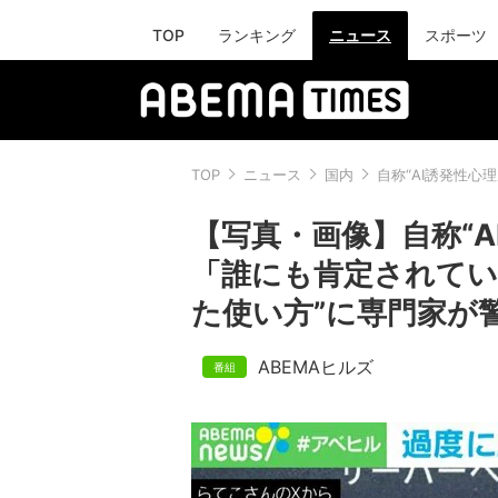
TOP
ランキング
ニュース
スポーツ
TOP
ニュース
国内
自称“AI誘発性心
【写真・画像】自称“A
「誰にも肯定されていな
た使い方”に専門家が警
ABEMAヒルズ