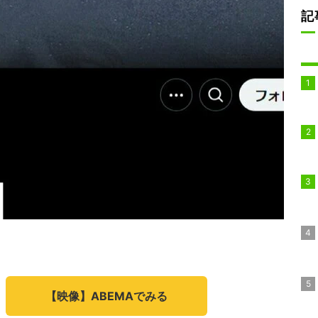
記
【映像】ABEMAでみる