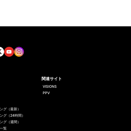
tt
Yout
Insta
ube
gram
関連サイト
VISIONS
PPV
ング（最新）
ング（24時間）
ング（週間）
一覧