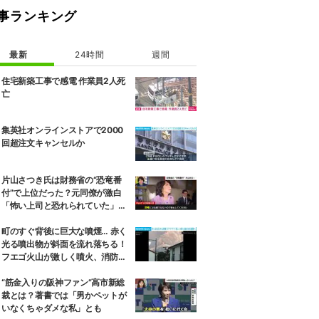
事ランキング
最新
24時間
週間
住宅新築工事で感電 作業員2人死
亡
集英社オンラインストアで2000
回超注文キャンセルか
片山さつき氏は財務省の“恐竜番
付”で上位だった？元同僚が激白
「怖い上司と恐れられていた」
「関脇からおかみさんに」
町のすぐ背後に巨大な噴煙… 赤く
光る噴出物が斜面を流れ落ちる！
フエゴ火山が激しく噴火、消防隊
員が子どもを抱きかかえ夜間退避
に追われた緊迫の現場 グアテマラ
“筋金入りの阪神ファン”高市新総
裁とは？著書では「男かペットが
いなくちゃダメな私」とも