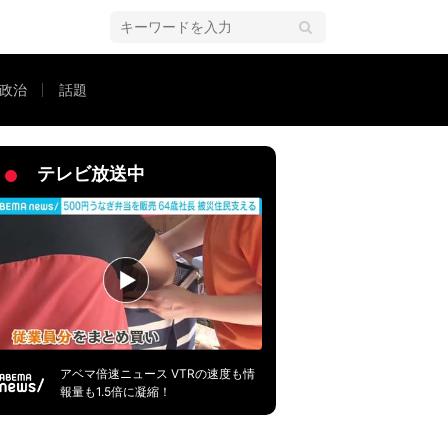
政治
話題
使い方”に専門家が警鐘
テレビ放送中
アベマ倍速ニュース VTRの速度も情
報量も1.5倍に凝縮！