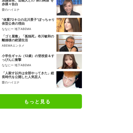
加護亜依、芸能人との“体の関係”を
赤裸々告白
愛のハイエナ
“体重72キロの北川景子”ぽっちゃり
体型公表の理由
ななにー 地下ABEMA
「ゴミ屋敷」「孤独死」布川敏和の
離婚後の絶望生活
ABEMAエンタメ
小学生ギャル（12歳）の登校姿＆す
っぴんに衝撃
ななにー 地下ABEMA
「人殺す以外は全部やってきた」総
長時代を公開した人気芸人
愛のハイエナ
もっと見る