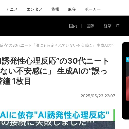
アニメ
エンタメ
将棋
麻雀
ポーカー
国内
国際
経済・IT
理反応”の30代ニート「誰にも肯定されていない不安感に」 生成AIの“誤った
I誘発性心理反応”の30代ニート
い不安感に」 生成AIの“誤っ
鐘 1枚目
2025/05/23 22:07