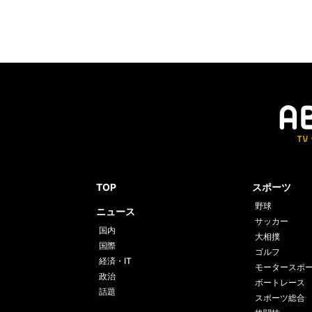
TOP
スポーツ
野球
ニュース
サッカー
国内
大相撲
国際
ゴルフ
経済・IT
モータースポ
政治
ボートレース
話題
スポーツ総合