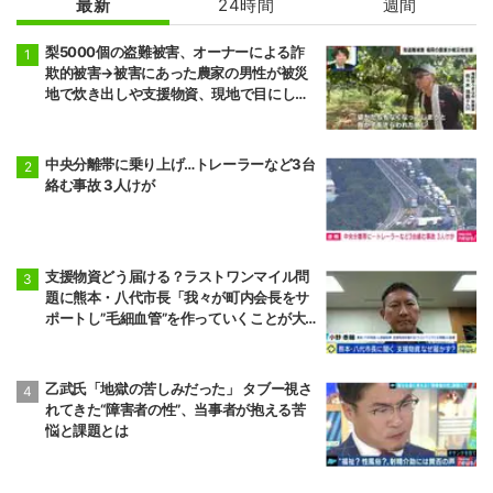
最新
24時間
週間
梨5000個の盗難被害、オーナーによる詐
欺的被害→被害にあった農家の男性が被災
地で炊き出しや支援物資、現地で目にし
た“助け合いの輪”
中央分離帯に乗り上げ…トレーラーなど3台
絡む事故 3人けが
支援物資どう届ける？ラストワンマイル問
題に熊本・八代市長「我々が町内会長をサ
ポートし”毛細血管”を作っていくことが大
事」「動ける若者も一緒になって支援して
いくのが一番現実的だ」
乙武氏「地獄の苦しみだった」 タブー視さ
れてきた“障害者の性”、当事者が抱える苦
悩と課題とは