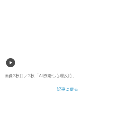
画像2枚目／2枚
「AI誘発性心理反応」
記事に戻る