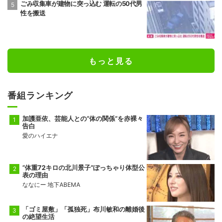
ごみ収集車が建物に突っ込む 運転の50代男
性を搬送
もっと見る
番組ランキング
加護亜依、芸能人との“体の関係”を赤裸々
告白
愛のハイエナ
“体重72キロの北川景子”ぽっちゃり体型公
表の理由
ななにー 地下ABEMA
「ゴミ屋敷」「孤独死」布川敏和の離婚後
の絶望生活