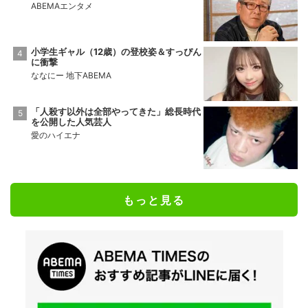
ABEMAエンタメ
小学生ギャル（12歳）の登校姿＆すっぴん
に衝撃
ななにー 地下ABEMA
「人殺す以外は全部やってきた」総長時代
を公開した人気芸人
愛のハイエナ
もっと見る