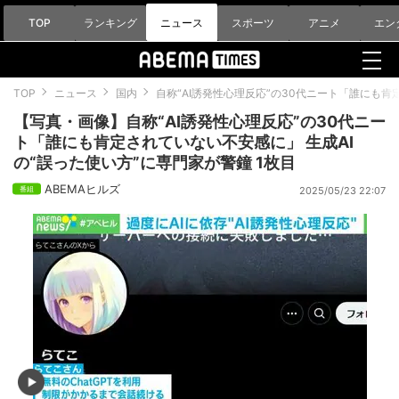
TOP
ランキング
ニュース
スポーツ
アニメ
エン
TOP
ニュース
国内
自称“AI誘発性心理反応”の30代ニート「誰にも肯
【写真・画像】自称“AI誘発性心理反応”の30代ニー
ト「誰にも肯定されていない不安感に」 生成AI
の“誤った使い方”に専門家が警鐘 1枚目
ABEMAヒルズ
2025/05/23 22:07