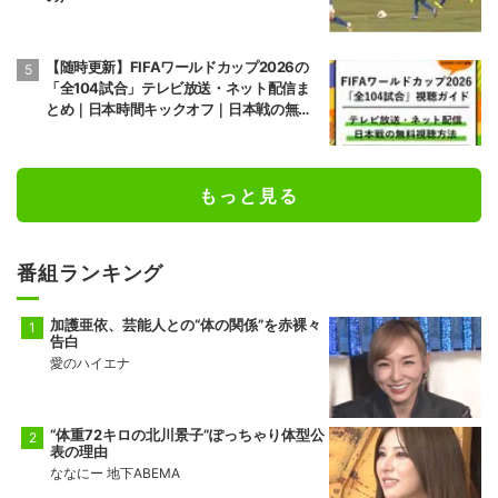
【随時更新】FIFAワールドカップ2026の
「全104試合」テレビ放送・ネット配信ま
とめ｜日本時間キックオフ｜日本戦の無料
視聴方法
もっと見る
番組ランキング
加護亜依、芸能人との“体の関係”を赤裸々
告白
愛のハイエナ
“体重72キロの北川景子”ぽっちゃり体型公
表の理由
ななにー 地下ABEMA