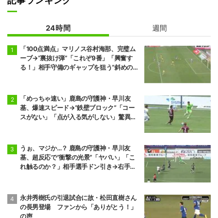
記事ランキング
24時間
週間
「100点満点」マリノス谷村海那、完璧ム
ーブ→“裏抜け弾”「これぞ9番」「興奮す
る！」相手守備のギャップを狙う”斜めの抜
け出し”
「めっちゃ速い」鹿島の守護神・早川友
基、爆速スピード→“鉄壁ブロック”「コー
スがない」「点が入る気がしない」驚異の
判断力と飛び出しでビッグセーブ
うぉ、マジか…？ 鹿島の守護神・早川友
基、超反応で“衝撃の光景”「ヤバい」「こ
れ触るのか？」相手選手ドン引き→右手一
本“スーパーセーブ”
永井秀樹氏の引退試合に故・松田直樹さん
の長男登場 ファンから「ありがとう！」
の声