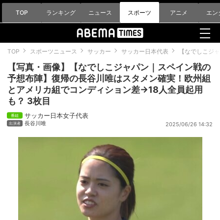
TOP
ランキング
ニュース
スポーツ
アニメ
エン
TOP
スポーツニュース
サッカー
サッカー日本代表
【なでしこジャ
【写真・画像】【なでしこジャパン｜スペイン戦の
予想布陣】復帰の長谷川唯はスタメン確実！欧州組
とアメリカ組でコンディション差→18人全員起用
も？ 3枚目
サッカー日本女子代表
長谷川唯
2025/06/26 14:32