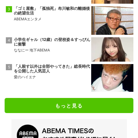
「ゴミ屋敷」「孤独死」布川敏和の離婚後
の絶望生活
ABEMAエンタメ
小学生ギャル（12歳）の登校姿＆すっぴん
に衝撃
ななにー 地下ABEMA
「人殺す以外は全部やってきた」総長時代
を公開した人気芸人
愛のハイエナ
もっと見る