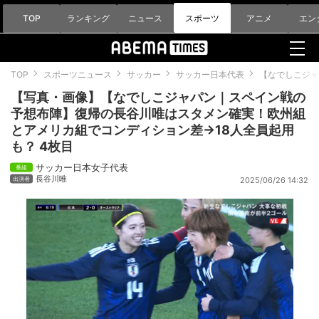
TOP
ランキング
ニュース
スポーツ
アニメ
エン
TOP
スポーツニュース
サッカー
サッカー日本代表
【なでしこジャ
【写真・画像】【なでしこジャパン｜スペイン戦の
予想布陣】復帰の長谷川唯はスタメン確実！欧州組
とアメリカ組でコンディション差→18人全員起用
も？ 4枚目
サッカー日本女子代表
長谷川唯
2025/06/26 14:32