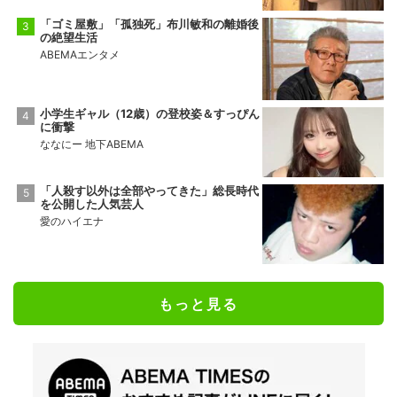
「ゴミ屋敷」「孤独死」布川敏和の離婚後
の絶望生活
ABEMAエンタメ
小学生ギャル（12歳）の登校姿＆すっぴん
に衝撃
ななにー 地下ABEMA
「人殺す以外は全部やってきた」総長時代
を公開した人気芸人
愛のハイエナ
もっと見る