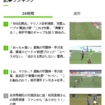
記事ランキング
24時間
週間
「100点満点」マリノス谷村海那、完璧ム
ーブ→“裏抜け弾”「これぞ9番」「興奮す
る！」相手守備のギャップを狙う”斜めの抜
け出し”
「めっちゃ速い」鹿島の守護神・早川友
基、爆速スピード→“鉄壁ブロック”「コー
スがない」「点が入る気がしない」驚異の
判断力と飛び出しでビッグセーブ
うぉ、マジか…？ 鹿島の守護神・早川友
基、超反応で“衝撃の光景”「ヤバい」「こ
れ触るのか？」相手選手ドン引き→右手一
本“スーパーセーブ”
永井秀樹氏の引退試合に故・松田直樹さん
の長男登場 ファンから「ありがとう！」
の声