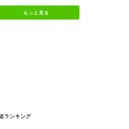
幅パッドすご」
もっと見る
組ランキング