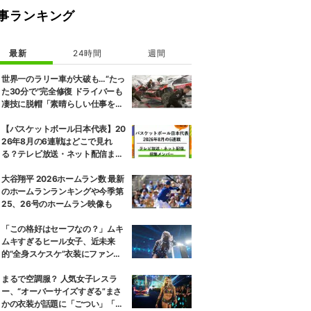
事ランキング
最新
24時間
週間
世界一のラリー車が大破も…“たっ
た30分で”完全修復 ドライバーも
凄技に脱帽「素晴らしい仕事をし
てくれた」
【バスケットボール日本代表】20
26年8月の6連戦はどこで見れ
る？テレビ放送・ネット配信まと
め 招集メンバーも解説
大谷翔平 2026ホームラン数 最新
のホームランランキングや今季第
25、26号のホームラン映像も
「この格好はセーフなの？」ムキ
ムキすぎるヒール女子、近未来
的“全身スケスケ”衣装にファンツ
ッコミ「着ているけど着ていない
感…」
まるで空調服？ 人気女子レスラ
ー、“オーバーサイズすぎる”まさ
かの衣装が話題に「ごつい」「肩