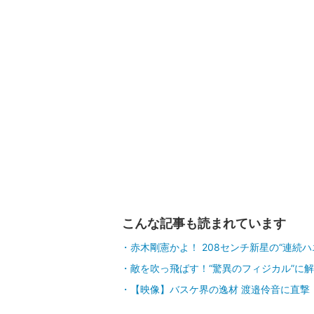
こんな記事も読まれています
赤木剛憲かよ！ 208センチ新星の“連続
敵を吹っ飛ばす！“驚異のフィジカル”に
【映像】バスケ界の逸材 渡邉伶音に直撃