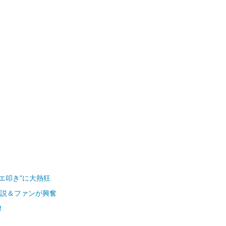
ハエ叩き”に大熱狂
解説＆ファンが興奮
！