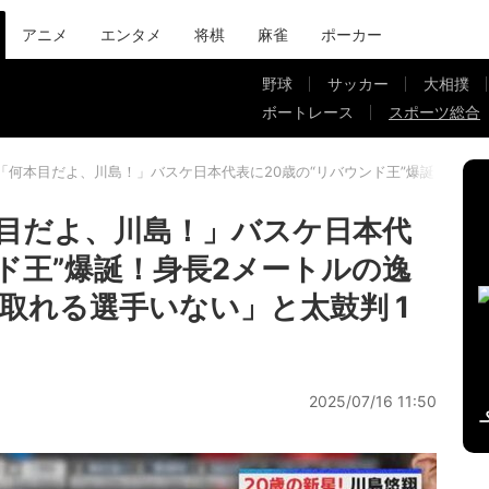
アニメ
エンタメ
将棋
麻雀
ポーカー
野球
サッカー
大相撲
ボートレース
スポーツ総合
「何本目だよ、川島！」バスケ日本代表に20歳の“リバウンド王”爆誕！身長
目だよ、川島！」バスケ日本代
ンド王”爆誕！身長2メートルの逸
取れる選手いない」と太鼓判 1
2025/07/16 11:50