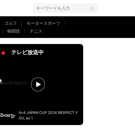
ゴルフ
モータースポーツ
格闘技
テニス
2メートルの逸材に辻直人「こんなに取れる選手いない」と太鼓判
テレビ放送中
4v4 JAPAN CUP 2024 RESPECT Y
OU, au 1