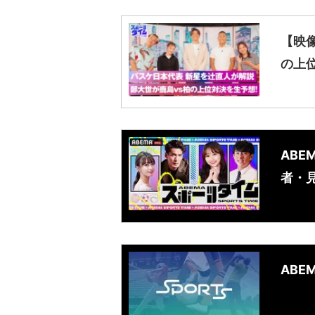
【映
の上
AB
者・
AB