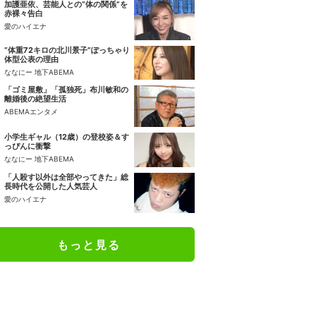
加護亜依、芸能人との“体の関係”を
赤裸々告白
愛のハイエナ
“体重72キロの北川景子”ぽっちゃり
体型公表の理由
ななにー 地下ABEMA
「ゴミ屋敷」「孤独死」布川敏和の
離婚後の絶望生活
ABEMAエンタメ
小学生ギャル（12歳）の登校姿＆す
っぴんに衝撃
ななにー 地下ABEMA
「人殺す以外は全部やってきた」総
長時代を公開した人気芸人
愛のハイエナ
もっと見る