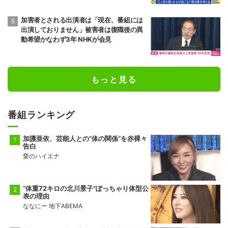
加害者とされる出演者は「現在、番組には
出演しておりません」被害者は復職後の異
動希望かなわず3年 NHKが会見
もっと見る
番組ランキング
加護亜依、芸能人との“体の関係”を赤裸々
告白
愛のハイエナ
“体重72キロの北川景子”ぽっちゃり体型公
表の理由
ななにー 地下ABEMA