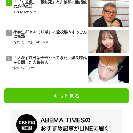
「ゴミ屋敷」「孤独死」布川敏和の離婚後
の絶望生活
ABEMAエンタメ
小学生ギャル（12歳）の登校姿＆すっぴん
に衝撃
ななにー 地下ABEMA
「人殺す以外は全部やってきた」総長時代
を公開した人気芸人
愛のハイエナ
もっと見る