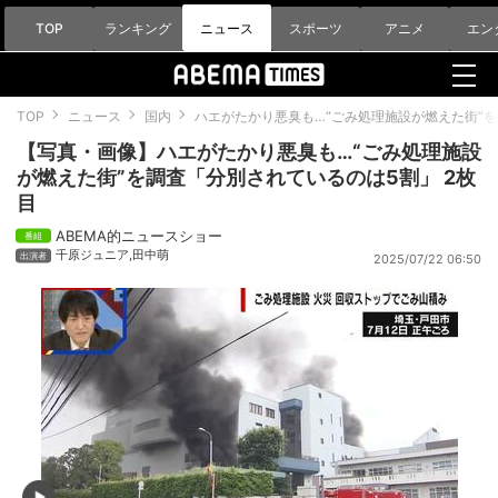
TOP
ランキング
ニュース
スポーツ
アニメ
エン
TOP
ニュース
国内
ハエがたかり悪臭も…“ごみ処理施設が燃えた街”
【写真・画像】ハエがたかり悪臭も…“ごみ処理施設
が燃えた街”を調査「分別されているのは5割」 2枚
目
ABEMA的ニュースショー
千原ジュニア
,
田中萌
2025/07/22 06:50