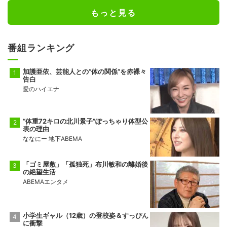
もっと見る
番組ランキング
加護亜依、芸能人との“体の関係”を赤裸々
告白
愛のハイエナ
“体重72キロの北川景子”ぽっちゃり体型公
表の理由
ななにー 地下ABEMA
「ゴミ屋敷」「孤独死」布川敏和の離婚後
の絶望生活
ABEMAエンタメ
小学生ギャル（12歳）の登校姿＆すっぴん
に衝撃