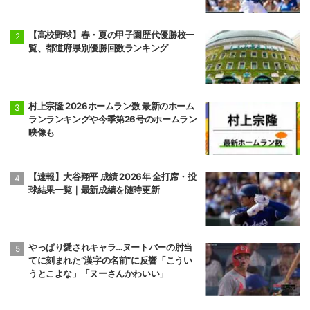
【高校野球】春・夏の甲子園歴代優勝校一
覧、都道府県別優勝回数ランキング
村上宗隆 2026ホームラン数 最新のホーム
ランランキングや今季第26号のホームラン
映像も
【速報】大谷翔平 成績 2026年 全打席・投
球結果一覧｜最新成績を随時更新
やっぱり愛されキャラ…ヌートバーの肘当
てに刻まれた“漢字の名前”に反響「こうい
うとこよな」「ヌーさんかわいい」