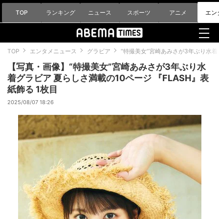
TOP
ランキング
ニュース
スポーツ
アニメ
エン
TOP
エンタメニュース
グラビア
“特撮美女”宮崎あみさが3年ぶり水着
【写真・画像】“特撮美女”宮崎あみさが3年ぶり水
着グラビア 夏らしさ満載の10ページ 『FLASH』表
紙飾る 1枚目
2025/08/07 18:26