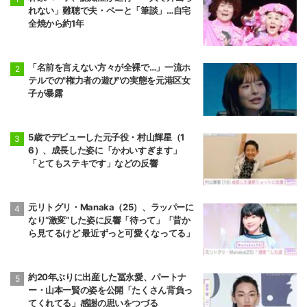
れない」難聴で夫・ペーと「筆談」…自宅
全焼から約1年
「名前を言えない方々が全裸で…」一流ホ
テルでの"権力者の遊び"の実態を元港区女
子が暴露
5歳でデビューした元子役・村山輝星（1
6）、成長した姿に「かわいすぎます」
「とてもステキです」などの反響
元リトグリ・Manaka（25）、ラッパーに
なり“激変”した姿に反響「待って」「昔か
ら見てるけど 最近ずっと可愛くなってる」
約20年ぶりに出産した冨永愛、パートナ
ー・山本一賢の姿を公開「たくさん背負っ
てくれてる」感謝の思いをつづる