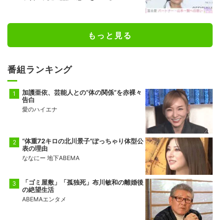
もっと見る
番組ランキング
加護亜依、芸能人との“体の関係”を赤裸々
告白
愛のハイエナ
“体重72キロの北川景子”ぽっちゃり体型公
表の理由
ななにー 地下ABEMA
「ゴミ屋敷」「孤独死」布川敏和の離婚後
の絶望生活
ABEMAエンタメ