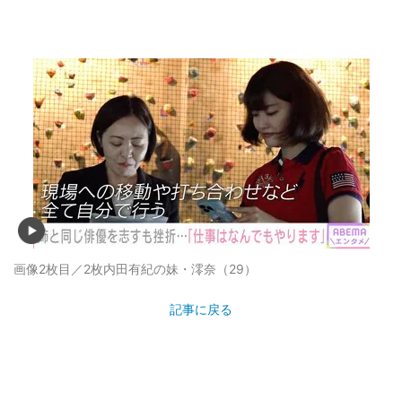
画像2枚目／2枚
内田有紀の妹・澪奈（29）
記事に戻る