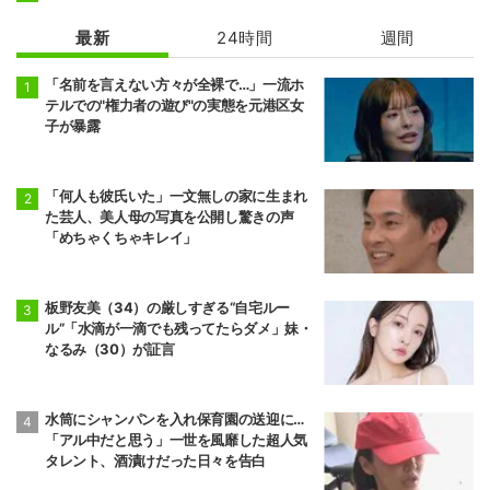
最新
24時間
週間
「名前を言えない方々が全裸で…」一流ホ
テルでの"権力者の遊び"の実態を元港区女
子が暴露
「何人も彼氏いた」一文無しの家に生まれ
た芸人、美人母の写真を公開し驚きの声
「めちゃくちゃキレイ」
板野友美（34）の厳しすぎる“自宅ルー
ル”「水滴が一滴でも残ってたらダメ」妹・
なるみ（30）が証言
水筒にシャンパンを入れ保育園の送迎に…
「アル中だと思う」一世を風靡した超人気
タレント、酒漬けだった日々を告白