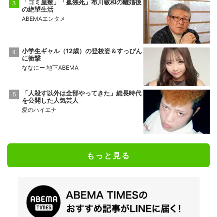
「ゴミ屋敷」「孤独死」布川敏和の離婚後
の絶望生活
ABEMAエンタメ
小学生ギャル（12歳）の登校姿＆すっぴん
に衝撃
ななにー 地下ABEMA
「人殺す以外は全部やってきた」総長時代
を公開した人気芸人
愛のハイエナ
もっと見る