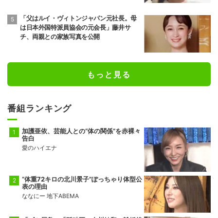
「父はルイ・ヴィトンジャパン元社長。母
は日本外国特派員協会の元会長」藤井サ
チ、両親との家族写真を公開
もっと見る
番組ランキング
加護亜依、芸能人との“体の関係”を赤裸々
告白
愛のハイエナ
“体重72キロの北川景子”ぽっちゃり体型公
表の理由
ななにー 地下ABEMA