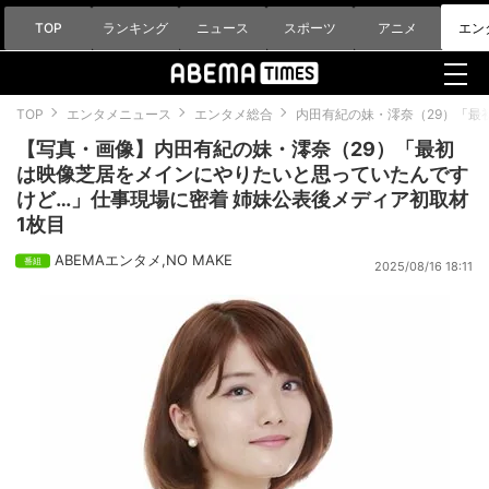
TOP
ランキング
ニュース
スポーツ
アニメ
エン
TOP
エンタメニュース
エンタメ総合
内田有紀の妹・澪奈（29）「最
【写真・画像】内田有紀の妹・澪奈（29）「最初
は映像芝居をメインにやりたいと思っていたんです
けど…」仕事現場に密着 姉妹公表後メディア初取材
1枚目
ABEMAエンタメ
,
NO MAKE
2025/08/16 18:11