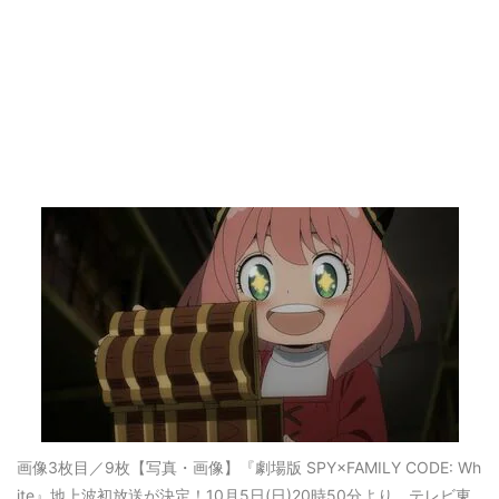
画像3枚目／9枚
【写真・画像】『劇場版 SPY×FAMILY CODE: Wh
ite』地上波初放送が決定！10月5日(日)20時50分より、テレビ東