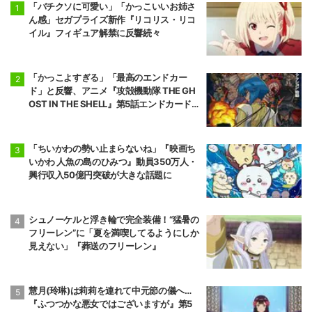
「バチクソに可愛い」「かっこいいお姉さ
ん感」セガプライズ新作『リコリス・リコ
イル』フィギュア解禁に反響続々
「かっこよすぎる」「最高のエンドカー
ド」と反響、アニメ『攻殻機動隊 THE GH
OST IN THE SHELL』第5話エンドカード公
開
「ちいかわの勢い止まらないね」『映画ち
いかわ 人魚の島のひみつ』動員350万人・
興行収入50億円突破が大きな話題に
シュノーケルと浮き輪で完全装備！“猛暑の
フリーレン”に「夏を満喫してるようにしか
見えない」『葬送のフリーレン』
慧月(玲琳)は莉莉を連れて中元節の儀へ…
『ふつつかな悪女ではございますが』第5