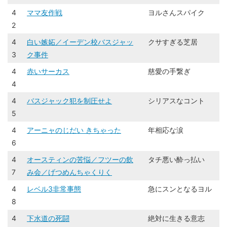
4
ママ友作戦
ヨルさんスパイク
2
4
白い嫉妬／イーデン校バスジャッ
​​クサすぎる芝居​
3
ク事件
4
赤いサーカス
慈愛の手繋ぎ
4
4
バスジャック犯を制圧せよ
​​シリアスなコント​
5
4
アーニャのじだい きちゃった
年相応な涙
6
4
オースティンの苦悩／フツーの飲
​​タチ悪い酔っ払い​
7
み会／げつめんちゃくりく
4
レベル3非常事態
急にスンとなるヨル
8
4
下水道の死闘
絶対に生きる意志​