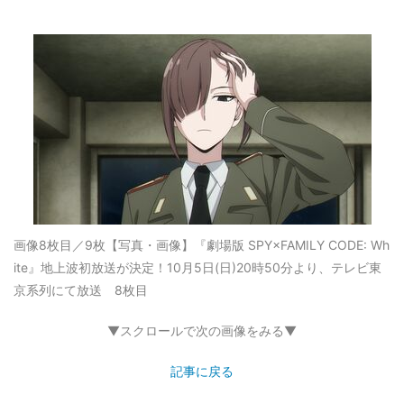
画像8枚目／9枚
【写真・画像】『劇場版 SPY×FAMILY CODE: Wh
ite』地上波初放送が決定！10月5日(日)20時50分より、テレビ東
京系列にて放送 8枚目
▼スクロールで次の画像をみる▼
記事に戻る