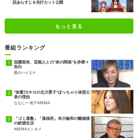
話あらすじ＆先行カット公開
もっと見る
番組ランキング
加護亜依、芸能人との“体の関係”を赤裸々
告白
愛のハイエナ
“体重72キロの北川景子”ぽっちゃり体型公
表の理由
ななにー 地下ABEMA
「ゴミ屋敷」「孤独死」布川敏和の離婚後
の絶望生活
ABEMAエンタメ