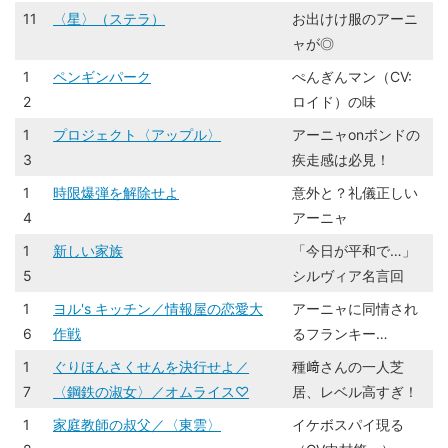
11
〈星〉（ステラ）
お出けけ服のアーニ
ャが◎
1
ペンギンパーク
ぺんぎんマン（CV:
2
ロイド）の味
1
プロジェクト〈アップル〉
アーニャonボンドの
3
疾走感は必見！
1
時限爆弾を解除せよ
意外と？礼儀正しい
4
アーニャ
1
新しい家族
「今日が平和で…」
5
シルヴィア名言回
1
ヨル's キッチン／情報屋の恋愛大
アーニャに同情され
6
作戦
るフランキー…
1
ぐりほんさくせんを決行せよ／
種﨑さんの一人芝
7
〈鋼鉄の淑女〉／オムライス♡
居、レベル高すぎ！
1
家庭教師の叔父／〈東雲〉
イケボスパイ現る