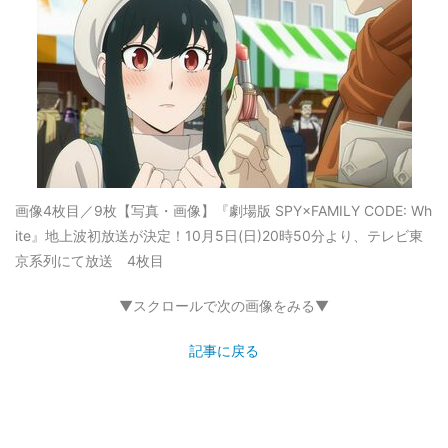
画像4枚目／9枚
【写真・画像】『劇場版 SPY×FAMILY CODE: Wh
ite』地上波初放送が決定！10月5日(日)20時50分より、テレビ東
京系列にて放送 4枚目
▼スクロールで次の画像をみる▼
記事に戻る