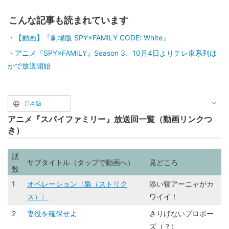
こんな記事も読まれています
【動画】『劇場版 SPY×FAMILY CODE: White』
アニメ『SPY×FAMILY』Season 3、10月4日よりテレ東系列ほ
かで放送開始
日本語
アニメ『スパイファミリー』放送回一覧（動画リンクつ
き）
話
サブタイトル（タップで動画へ）
見どころ
数
1
オペレーション〈梟（ストリク
添い寝アーニャがカ
ス）〉
ワイイ！
2
妻役を確保せよ
さりげないプロポー
ズ（？）