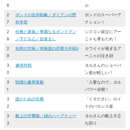
6
ル
2
ボンドの生存戦略／ダミアンの野
ボンドのスーパーア
7
外学習
クション！
2
任務と家族／華麗なるボンドマン
シスコン叔父にアー
8
／子ども心／目覚まし
ニャも胃もたれ！
2
知恵の甘味／情報屋の恋愛大作戦Ⅱ
カワイイが過ぎるア
9
ーニャの泣き顔
3
越境作戦
ヨルさんのショーパ
0
ン姿が眩しい！
3
戦慄の豪華客船
「人妻なので」ヨル
1
パワー全開！
3
誰がための任務
「くそださい」ロイ
2
ドのバカンス姿
3
船上の交響曲／姉のハーブティー
ヨルさんの船上大立
3
ち回り​