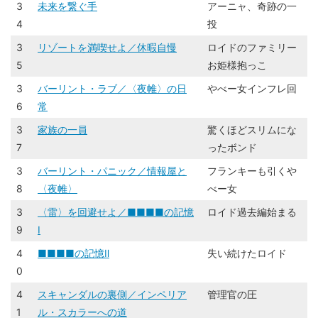
3
未来を繋ぐ手
アーニャ、奇跡の一
4
投
3
リゾートを満喫せよ／休暇自慢
​ロイドのファミリー
5
お姫様抱っこ​
3
バーリント・ラブ／〈夜帷〉の日
やべー女インフレ回
6
常
3
家族の一員
​​驚くほどスリムにな
7
ったボンド​
3
バーリント・パニック／情報屋と
フランキーも引くや
8
〈夜帷〉
べー女
3
〈雷〉を回避せよ／■■■■の記憶
​​ロイド過去編始まる​
9
Ⅰ
4
■■■■の記憶Ⅱ
失い続けたロイド
0
4
スキャンダルの裏側／インペリア
​​管理官の圧​
1
ル・スカラーへの道