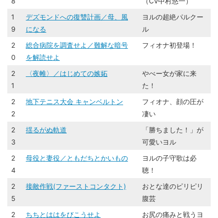
8
（CV中村悠一）
1
デズモンドへの復讐計画／母、風
ヨルの超絶パルクー
9
になる
ル
2
総合病院を調査せよ／難解な暗号
フィオナ初登場！
0
を解読せよ
2
〈夜帷〉／はじめての嫉妬
やべー女が家に来
1
た！
2
地下テニス大会 キャンベルトン
フィオナ、顔の圧が
2
凄い
2
揺るがぬ軌道
「勝ちました！」が
3
可愛いヨル
2
母役と妻役／ともだちとかいもの
ヨルの子守歌は必
4
聴！
2
接敵作戦(ファーストコンタクト)
おとな達のピリピリ
5
腹芸
2
ちちとははをびこうせよ
お尻の痛みと戦うヨ