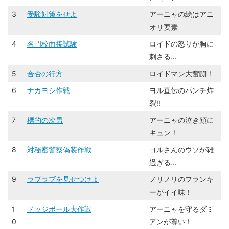
3
受験対策をせよ
アーニャの絵はアニ
オリ要素
4
名門校面接試験
ロイドの怒りが胸に
刺さる…
5
合否の行方
ロイドマン大奮闘！
6
ナカヨシ作戦
ヨル直伝のパンチ炸
裂!!
7
標的の次男
アーニャの泣き顔に
キュン！
8
対秘密警察偽装作戦
ヨルさんのウソが雑
過ぎる…
9
ラブラブを見せつけよ
ノリノリのフランキ
ーがイイ味！
1
ドッジボール大作戦
アーニャを守るダミ
0
アンが尊い！