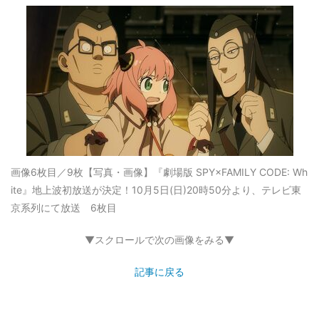
画像6枚目／9枚
【写真・画像】『劇場版 SPY×FAMILY CODE: Wh
ite』地上波初放送が決定！10月5日(日)20時50分より、テレビ東
京系列にて放送 6枚目
▼スクロールで次の画像をみる▼
記事に戻る