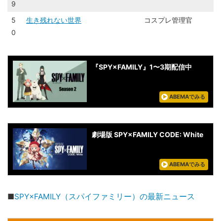
9
5
生き残れない世界
コスプレ管理官
0
『SPY×FAMILY』1〜3期配信中
ABEMAでみる
劇場版 SPY×FAMILY CODE: White
ABEMAでみる
■
SPY×FAMILY（スパイファミリー）の最新ニュース