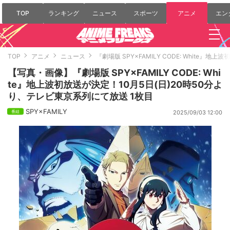
TOP
ランキング
ニュース
スポーツ
アニメ
エン
TOP
アニメ
ニュース
『劇場版 SPY×FAMILY CODE: White
【写真・画像】『劇場版 SPY×FAMILY CODE: Whi
te』地上波初放送が決定！10月5日(日)20時50分よ
り、テレビ東京系列にて放送 1枚目
SPY×FAMILY
2025/09/03 12:00