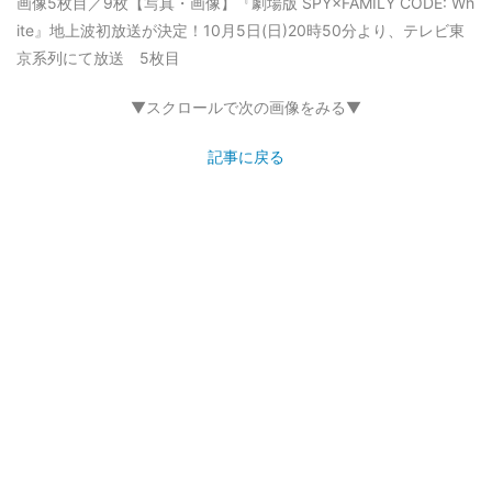
画像5枚目／9枚
【写真・画像】『劇場版 SPY×FAMILY CODE: Wh
ite』地上波初放送が決定！10月5日(日)20時50分より、テレビ東
京系列にて放送 5枚目
▼スクロールで次の画像をみる▼
記事に戻る