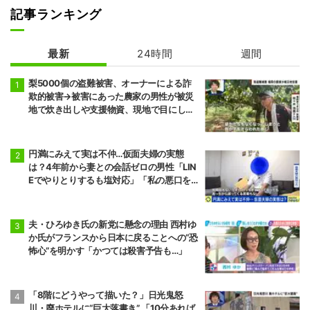
記事ランキング
最新
24時間
週間
梨5000個の盗難被害、オーナーによる詐
欺的被害→被害にあった農家の男性が被災
地で炊き出しや支援物資、現地で目にし
た“助け合いの輪”
円満にみえて実は不仲…仮面夫婦の実態
は？4年前から妻との会話ゼロの男性「LIN
Eでやりとりするも塩対応」「私の悪口を
言うから娘は寄り付いてこない」
夫・ひろゆき氏の新党に懸念の理由 西村ゆ
か氏がフランスから日本に戻ることへの“恐
怖心”を明かす「かつては殺害予告も…」
「8階にどうやって描いた？」日光鬼怒
川・廃ホテルに“巨大落書き” 「10分あれば