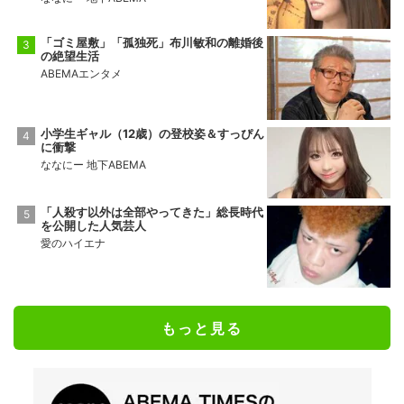
「ゴミ屋敷」「孤独死」布川敏和の離婚後
の絶望生活
ABEMAエンタメ
小学生ギャル（12歳）の登校姿＆すっぴん
に衝撃
ななにー 地下ABEMA
「人殺す以外は全部やってきた」総長時代
を公開した人気芸人
愛のハイエナ
もっと見る