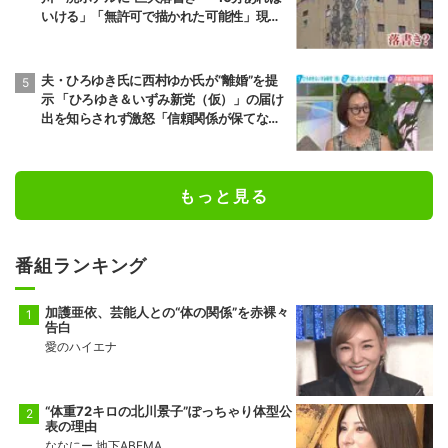
いける」「無許可で描かれた可能性」現役
アーティストらが見解
夫・ひろゆき氏に西村ゆか氏が“離婚”を提
示 「ひろゆき＆いずみ新党（仮）」の届け
出を知らされず激怒「信頼関係が保てない
状態で夫婦を続けるのは無理」
もっと見る
番組ランキング
加護亜依、芸能人との“体の関係”を赤裸々
告白
愛のハイエナ
“体重72キロの北川景子”ぽっちゃり体型公
表の理由
ななにー 地下ABEMA