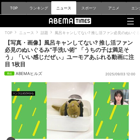
TOP
ランキング
ニュース
スポーツ
アニメ
エン
TOP
ニュース
話題
風呂キャンしてない? 推し活ファン必見のぬいぐ
【写真・画像】風呂キャンしてない? 推し活ファン
必見のぬいぐるみ“手洗い術” 「うちの子は満足そ
う」「いい感じだぜぃ」ユーモアあふれる動画に注
目 1枚目
ABEMAヒルズ
2025/09/03 12:00