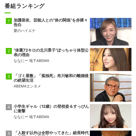
番組ランキング
加護亜依、芸能人との“体の関係”を赤裸々
告白
愛のハイエナ
“体重72キロの北川景子”ぽっちゃり体型公
表の理由
ななにー 地下ABEMA
「ゴミ屋敷」「孤独死」布川敏和の離婚後
の絶望生活
ABEMAエンタメ
小学生ギャル（12歳）の登校姿＆すっぴん
に衝撃
ななにー 地下ABEMA
「人殺す以外は全部やってきた」総長時代