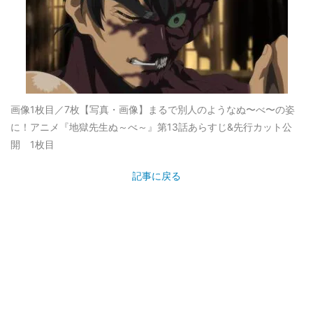
画像1枚目／7枚
【写真・画像】まるで別人のようなぬ〜べ〜の姿
に！アニメ『地獄先生ぬ～べ～』第13話あらすじ&先行カット公
開 1枚目
記事に戻る