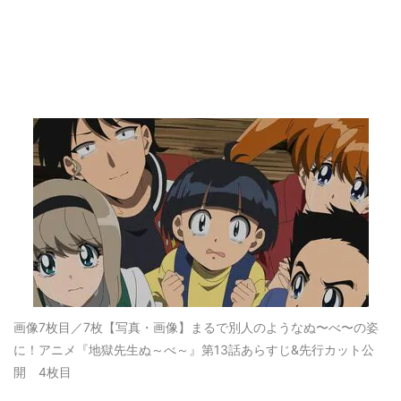
画像7枚目／7枚
【写真・画像】まるで別人のようなぬ〜べ〜の姿
に！アニメ『地獄先生ぬ～べ～』第13話あらすじ&先行カット公
開 4枚目