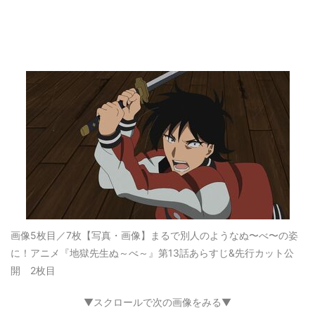
画像5枚目／7枚
【写真・画像】まるで別人のようなぬ〜べ〜の姿
に！アニメ『地獄先生ぬ～べ～』第13話あらすじ&先行カット公
開 2枚目
▼スクロールで次の画像をみる▼