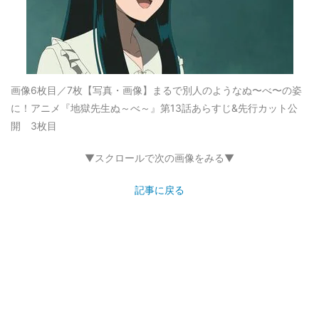
画像6枚目／7枚
【写真・画像】まるで別人のようなぬ〜べ〜の姿
に！アニメ『地獄先生ぬ～べ～』第13話あらすじ&先行カット公
開 3枚目
▼スクロールで次の画像をみる▼
記事に戻る