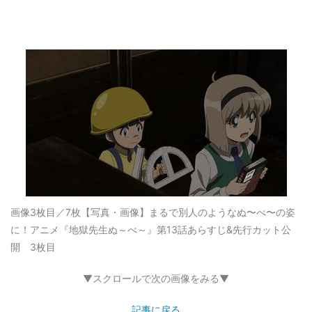
画像3枚目／7枚
【写真・画像】まるで別人のようなぬ〜べ〜の姿
に！アニメ『地獄先生ぬ～べ～』第13話あらすじ&先行カット公
開 3枚目
▼スクロールで次の画像をみる▼
記事に戻る