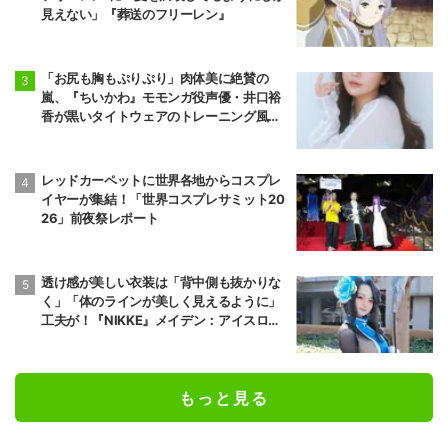
見えない」『葬送のフリーレン』
「お尻も胸もぷりぷり」肉体美に絶賛の
嵐、『ちいかわ』モモンガ役声優・井口裕
香が黒いタイトウェアのトレーニング風景
公開
レッドカーペットに世界各地からコスプレ
イヤーが集結！「世界コスプレサミット20
26」前夜祭レポート
透け感が美しい衣装は「背中側も抜かりな
く」「体のラインが美しく見えるように」
工夫が！『NIKKE』メイデン：アイスロー
ズのコスプレ
もっと見る