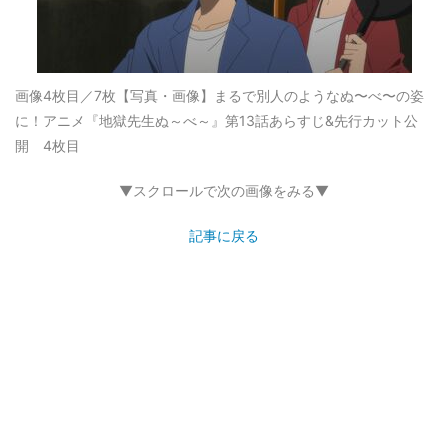
画像4枚目／7枚
【写真・画像】まるで別人のようなぬ〜べ〜の姿
に！アニメ『地獄先生ぬ～べ～』第13話あらすじ&先行カット公
開 4枚目
▼スクロールで次の画像をみる▼
記事に戻る