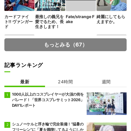
カードファイ
最推しの義兄を
Fate/strange F
綺麗にしてもら
ト!! ヴァンガー
愛でるため、長
ake
えますか。
ド
生きします！
もっとみる（67）
記事ランキング
最新
24時間
週間
メダリスト 第2
29歳独身中堅冒
期
険者の日常
1000人以上のコスプレイヤーが大須の街を
パレード！「世界コスプレサミット2026」
DAY1レポート
シュノーケルと浮き輪で完全装備！“猛暑の
フリーレン”に「夏を満喫してるようにしか