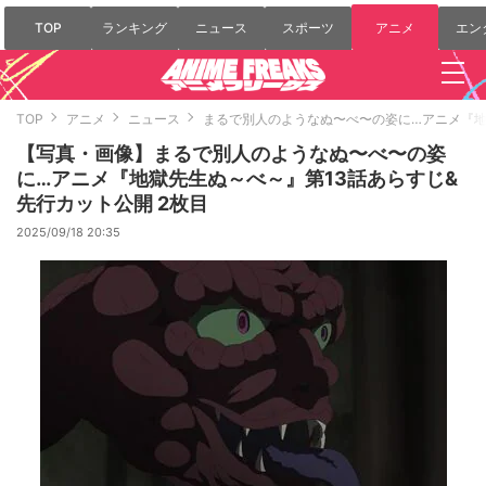
TOP
ランキング
ニュース
スポーツ
アニメ
エン
TOP
アニメ
ニュース
まるで別人のようなぬ〜べ〜の姿に…アニメ『地
【写真・画像】まるで別人のようなぬ〜べ〜の姿
に…アニメ『地獄先生ぬ～べ～』第13話あらすじ&
先行カット公開 2枚目
2025/09/18 20:35