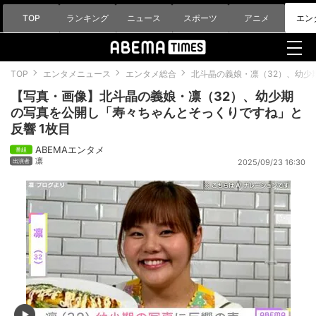
TOP
ランキング
ニュース
スポーツ
アニメ
エン
TOP
エンタメニュース
エンタメ総合
北斗晶の義娘・凛（32）、幼少
【写真・画像】北斗晶の義娘・凛（32）、幼少期
の写真を公開し「寿々ちゃんとそっくりですね」と
反響 1枚目
ABEMAエンタメ
凛
2025/09/23 16:30