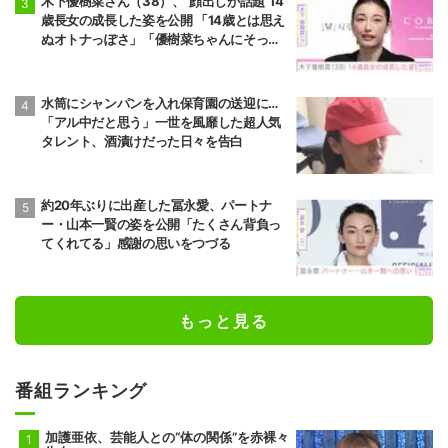
木下優樹菜さん（38）、“顔出しが話題”14
歳長女の成長した姿を公開 「14歳とは思え
ぬオトナっぽさ」「優樹菜ちゃんにそっく
りすぎる」など反響
水筒にシャンパンを入れ保育園の送迎に…
「アル中だと思う」一世を風靡した超人気
タレント、酒漬けだった日々を告白
約20年ぶりに出産した冨永愛、パートナ
ー・山本一賢の姿を公開「たくさん背負っ
てくれてる」感謝の思いをつづる
もっと見る
番組ランキング
加護亜依、芸能人との“体の関係”を赤裸々