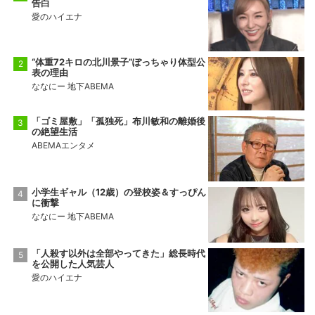
告白
愛のハイエナ
“体重72キロの北川景子”ぽっちゃり体型公
表の理由
ななにー 地下ABEMA
「ゴミ屋敷」「孤独死」布川敏和の離婚後
の絶望生活
ABEMAエンタメ
小学生ギャル（12歳）の登校姿＆すっぴん
に衝撃
ななにー 地下ABEMA
「人殺す以外は全部やってきた」総長時代
を公開した人気芸人
愛のハイエナ