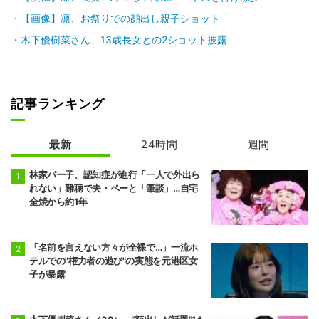
【画像】凛、お祭りでの顔出し親子ショット
木下優樹菜さん、13歳長女との2ショット披露
記事ランキング
最新
24時間
週間
林家パー子、認知症が進行「一人で外出ら
れない」難聴で夫・ペーと「筆談」…自宅
全焼から約1年
「名前を言えない方々が全裸で…」一流ホ
テルでの"権力者の遊び"の実態を元港区女
子が暴露