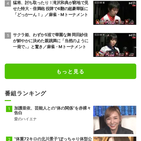
猛将、討ち取ったり！滝沢和典が窮地で見
せた特大・倍満砲 役牌で4翻の超豪華版に
「どっかーん！」／麻雀・Mトーナメント
サクラ姫、わずか5巡で華麗な舞 岡田紗佳
が鮮やかに決めた親跳満に「当然のように
一発で‥」と驚き／麻雀・Mトーナメント
もっと見る
番組ランキング
加護亜依、芸能人との“体の関係”を赤裸々
告白
愛のハイエナ
“体重72キロの北川景子”ぽっちゃり体型公