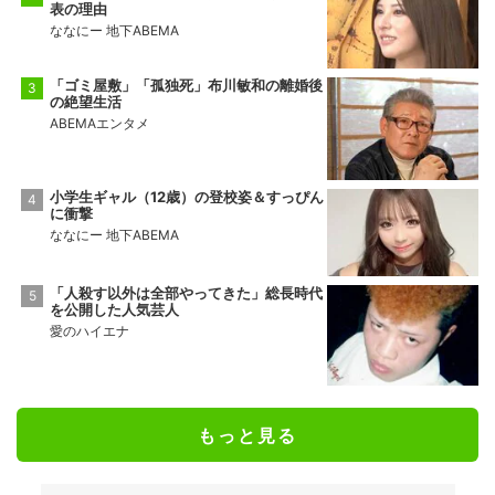
表の理由
ななにー 地下ABEMA
「ゴミ屋敷」「孤独死」布川敏和の離婚後
の絶望生活
ABEMAエンタメ
小学生ギャル（12歳）の登校姿＆すっぴん
に衝撃
ななにー 地下ABEMA
「人殺す以外は全部やってきた」総長時代
を公開した人気芸人
愛のハイエナ
もっと見る