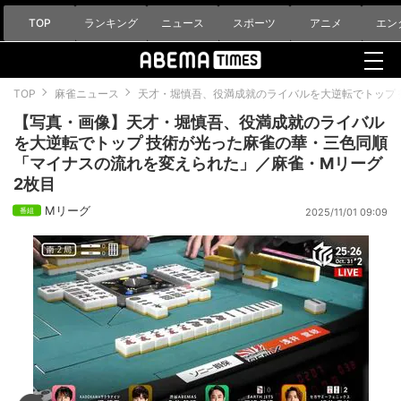
TOP
ランキング
ニュース
スポーツ
アニメ
エン
TOP
麻雀ニュース
天才・堀慎吾、役満成就のライバルを大逆転でトップ
【写真・画像】天才・堀慎吾、役満成就のライバル
を大逆転でトップ 技術が光った麻雀の華・三色同順
「マイナスの流れを変えられた」／麻雀・Mリーグ
2枚目
Mリーグ
2025/11/01 09:09