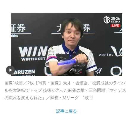
画像1枚目／2枚
【写真・画像】天才・堀慎吾、役満成就のライバ
ルを大逆転でトップ 技術が光った麻雀の華・三色同順「マイナス
の流れを変えられた」／麻雀・Mリーグ 1枚目
記事に戻る