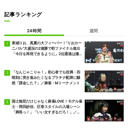
記事ランキング
24時間
週間
東城りお、真夏の大フィーバー！“りおカー
ニバル”大盛況の2連勝で初ファイナル進出
「今日を再現できるように」2位通過は瀬
戸熊直樹／麻雀・Mトーナメント
「なんじゃこりゃ！」初心者でも役満・四
暗刻に突き進みたくなるプラチナ配牌に騒
然「課金した？」／麻雀・Mトーナメント
国士無双だけじゃなく麻雀LOVE！モデル雀
士・岡田紗佳、圧巻スタイルの入場シーン
「脚長っ！」「いい女すぎるだろ！」／麻
雀・Mトーナメント