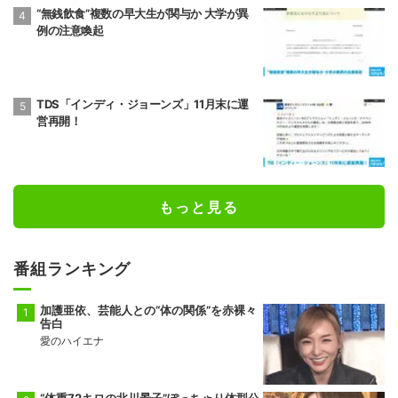
“無銭飲食”複数の早大生が関与か 大学が異
例の注意喚起
TDS「インディ・ジョーンズ」11月末に運
営再開！
もっと見る
番組ランキング
加護亜依、芸能人との“体の関係”を赤裸々
告白
愛のハイエナ
“体重72キロの北川景子”ぽっちゃり体型公