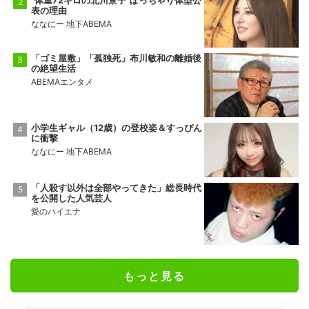
表の理由
ななにー 地下ABEMA
「ゴミ屋敷」「孤独死」布川敏和の離婚後
の絶望生活
ABEMAエンタメ
小学生ギャル（12歳）の登校姿＆すっぴん
に衝撃
ななにー 地下ABEMA
「人殺す以外は全部やってきた」総長時代
を公開した人気芸人
愛のハイエナ
もっと見る