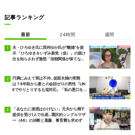
記事ランキング
最新
24時間
週間
夫・ひろゆき氏に西村ゆか氏が“離婚”を提
示 「ひろゆき＆いずみ新党（仮）」の届け
出を知らされず激怒「信頼関係が保てない
状態で夫婦を続けるのは無理」
円満にみえて実は不仲…仮面夫婦の実態
は？4年前から妻との会話ゼロの男性「LIN
Eでやりとりするも塩対応」「私の悪口を
言うから娘は寄り付いてこない」
「あなたに迷惑はかけない」元夫から精子
提供を受け1人で出産…選択的シングルマザ
ー（46）の決断と葛藤、養育費も求めず