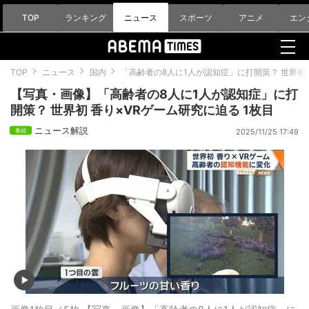
TOP
ランキング
ニュース
スポーツ
アニメ
エン
TOP
ニュース
国内
「高齢者の8人に1人が認知症」に打開策？ 世界初
【写真・画像】「高齢者の8人に1人が認知症」に打
開策？ 世界初 香り×VRゲーム研究に迫る 1枚目
ニュース解説
2025/11/25 17:49