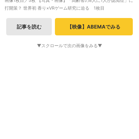
画像1枚目／5枚
【写真・画像】「高齢者の8人に1人が認知症」に
打開策？ 世界初 香り×VRゲーム研究に迫る 1枚目
記事を読む
【映像】ABEMAでみる
▼スクロールで次の画像をみる▼