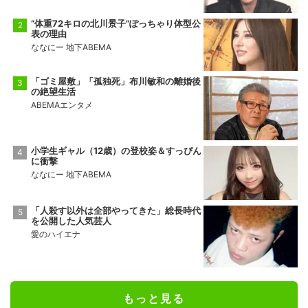
“体重72キロの北川景子”ぽっちゃり体型公
表の理由
ななにー 地下ABEMA
「ゴミ屋敷」「孤独死」布川敏和の離婚後
の絶望生活
ABEMAエンタメ
小学生ギャル（12歳）の登校姿＆すっぴん
に衝撃
ななにー 地下ABEMA
「人殺す以外は全部やってきた」総長時代
を公開した人気芸人
愛のハイエナ
もっと見る