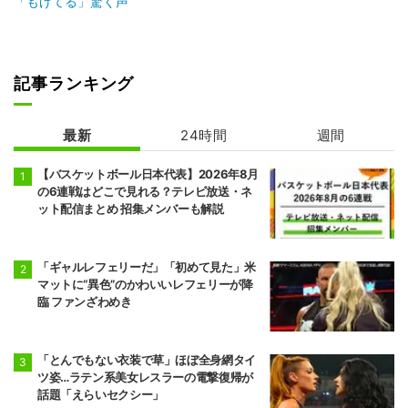
「もげてる」驚く声
記事ランキング
最新
24時間
週間
【バスケットボール日本代表】2026年8月
の6連戦はどこで見れる？テレビ放送・ネ
ット配信まとめ 招集メンバーも解説
「ギャルレフェリーだ」「初めて見た」米
マットに“異色”のかわいいレフェリーが降
臨 ファンざわめき
「とんでもない衣装で草」ほぼ全身網タイ
ツ姿…ラテン系美女レスラーの電撃復帰が
話題「えらいセクシー」