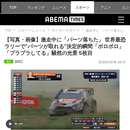
TOP
ランキング
ニュース
スポーツ
アニメ
エン
TOP
スポーツニュース
モータースポーツ
激走中に「パーツ落ちた」 
【写真・画像】激走中に「パーツ落ちた」 世界最恐
ラリーで“パーツが取れる”決定的瞬間「ボロボロ」
「プラプラしてる」騒然の光景 5枚目
WRC
2026/03/18 20:21